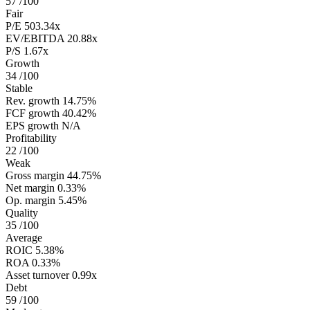
57
/100
Fair
P/E
503.34x
EV/EBITDA
20.88x
P/S
1.67x
Growth
34
/100
Stable
Rev. growth
14.75%
FCF growth
40.42%
EPS growth
N/A
Profitability
22
/100
Weak
Gross margin
44.75%
Net margin
0.33%
Op. margin
5.45%
Quality
35
/100
Average
ROIC
5.38%
ROA
0.33%
Asset turnover
0.99x
Debt
59
/100