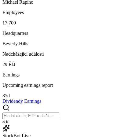
Michael Rapino
Employees
17,700
Headquarters
Beverly Hills
Nadcházející události
29
ŘÍJ
Earnings
Upcoming earnings report
85d
Dividendy
Earnings
⌘
K
StockBot
Live