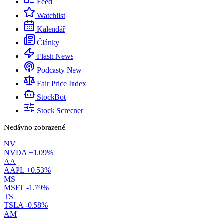
Feed
Watchlist
Kalendář
Články
Flash News
Podcasty
New
Fair Price Index
StockBot
Stock Screener
Nedávno zobrazené
NV
NVDA
+1.09%
AA
AAPL
+0.53%
MS
MSFT
-1.79%
TS
TSLA
-0.58%
AM