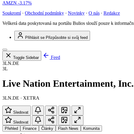
AMZN
-3.17%
Soukromí
·
Obchodní podmínky
·
Novinky
·
O nás
·
Redakce
Veškerá data poskytovaná na portálu Bulios slouží pouze k informač
Přihlásit se
Přizpůsobte si svůj feed
Feed
Toggle Sidebar
3LN.DE
3L
Live Nation Entertainment, Inc.
3LN.DE · XETRA
Sledovat
Sledovat
Přehled
Finance
Články
Flash News
Komunita