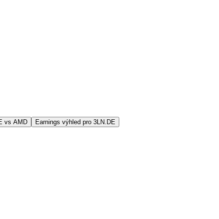
DE vs AMD
Earnings výhled pro 3LN.DE