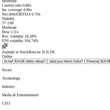
Moderate
Current ratio
0.88x
Int. coverage
4.90x
Net debt/EBITDA
0.70x
Stability
57
/100
Moderate
Beta
1.11x
Rev. volatility
18.28%
EPS volatility
104.74%
Zeptejte se StockBota na 3LN.DE
Online
Je teď 3LN.DE dobrý nákup?
Jaká jsou hlavní rizika?
Porovnej 3LN.
Sector
Technology
Industry
Media & Entertainment
CEO