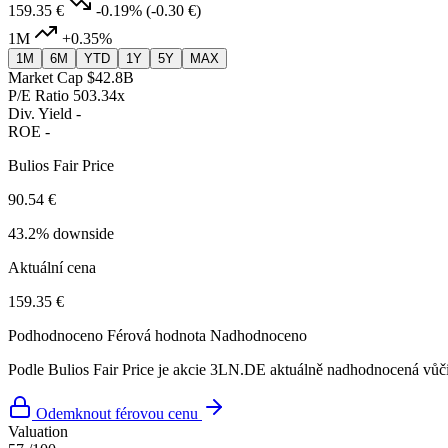
159.35 €
-0.19%
(-0.30 €)
1M
+0.35%
1M
6M
YTD
1Y
5Y
MAX
Market Cap
$42.8B
P/E Ratio
503.34x
Div. Yield
-
ROE
-
Bulios Fair Price
90.54 €
43.2% downside
Aktuální cena
159.35 €
Podhodnoceno
Férová hodnota
Nadhodnoceno
Podle Bulios Fair Price je akcie 3LN.DE aktuálně nadhodnocená vůči
Odemknout férovou cenu
Valuation