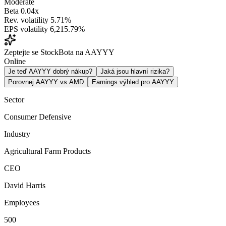
Moderate
Beta
0.04x
Rev. volatility
5.71%
EPS volatility
6,215.79%
Zeptejte se StockBota na AAYYY
Online
Je teď AAYYY dobrý nákup?
Jaká jsou hlavní rizika?
Porovnej AAYYY vs AMD
Earnings výhled pro AAYYY
Sector
Consumer Defensive
Industry
Agricultural Farm Products
CEO
David Harris
Employees
500