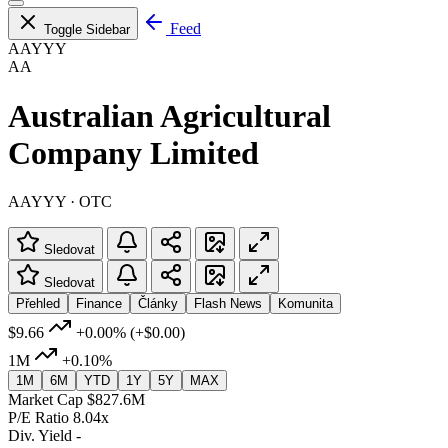
Feed
Toggle Sidebar
AAYYY
AA
Australian Agricultural
Company Limited
AAYYY · OTC
Sledovat
Sledovat
Přehled
Finance
Články
Flash News
Komunita
$9.66
+0.00%
(+$0.00)
1M
+0.10%
1M
6M
YTD
1Y
5Y
MAX
Market Cap
$827.6M
P/E Ratio
8.04x
Div. Yield
-