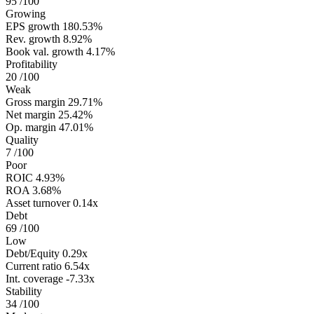
95
/100
Growing
EPS growth
180.53%
Rev. growth
8.92%
Book val. growth
4.17%
Profitability
20
/100
Weak
Gross margin
29.71%
Net margin
25.42%
Op. margin
47.01%
Quality
7
/100
Poor
ROIC
4.93%
ROA
3.68%
Asset turnover
0.14x
Debt
69
/100
Low
Debt/Equity
0.29x
Current ratio
6.54x
Int. coverage
-7.33x
Stability
34
/100