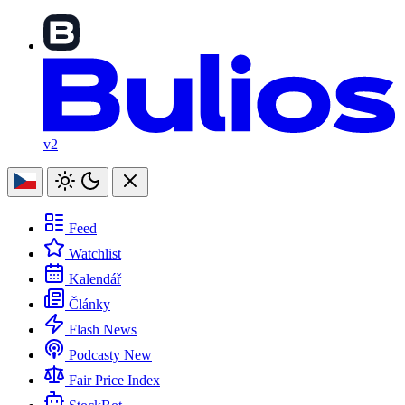
v2
Feed
Watchlist
Kalendář
Články
Flash News
Podcasty
New
Fair Price Index