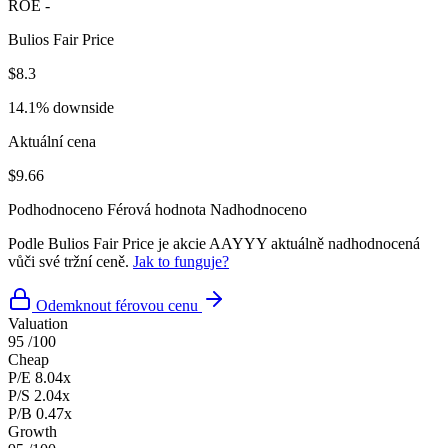
ROE
-
Bulios Fair Price
$8.3
14.1% downside
Aktuální cena
$9.66
Podhodnoceno
Férová hodnota
Nadhodnoceno
Podle Bulios Fair Price je akcie AAYYY aktuálně nadhodnocená
vůči své tržní ceně.
Jak to funguje?
Odemknout férovou cenu
Valuation
95
/100
Cheap
P/E
8.04x
P/S
2.04x
P/B
0.47x
Growth