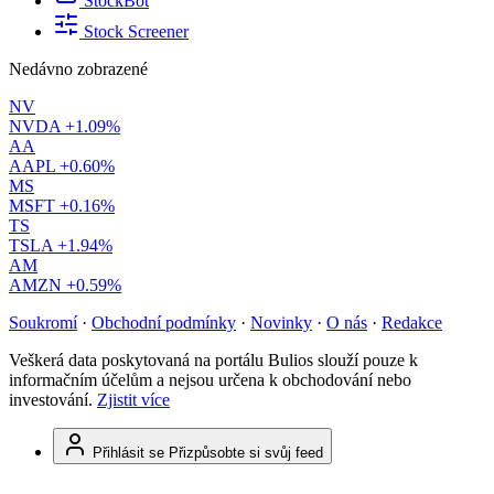
StockBot
Stock Screener
Nedávno zobrazené
NV
NVDA
+1.09%
AA
AAPL
+0.60%
MS
MSFT
+0.16%
TS
TSLA
+1.94%
AM
AMZN
+0.59%
Soukromí
·
Obchodní podmínky
·
Novinky
·
O nás
·
Redakce
Veškerá data poskytovaná na portálu Bulios slouží pouze k
informačním účelům a nejsou určena k obchodování nebo
investování.
Zjistit více
Přihlásit se
Přizpůsobte si svůj feed