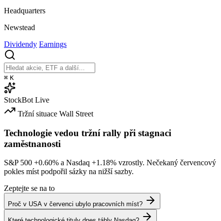
Headquarters
Newstead
Dividendy
Earnings
⌘
K
StockBot
Live
Tržní situace
Wall Street
Technologie vedou tržní rally při stagnaci
zaměstnanosti
S&P 500
+0.60%
a Nasdaq
+1.18%
vzrostly. Nečekaný červencový
pokles míst podpořil sázky na nižší sazby.
Zeptejte se na to
Proč v USA v červenci ubylo pracovních míst?
Které technologické tituly dnes táhly Nasdaq?