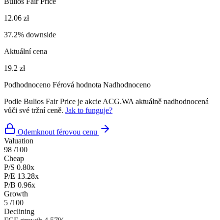
Bulios Fair Price
12.06 zł
37.2% downside
Aktuální cena
19.2 zł
Podhodnoceno
Férová hodnota
Nadhodnoceno
Podle Bulios Fair Price je akcie ACG.WA aktuálně nadhodnocená
vůči své tržní ceně.
Jak to funguje?
Odemknout férovou cenu
Valuation
98
/100
Cheap
P/S
0.80x
P/E
13.28x
P/B
0.96x
Growth
5
/100
Declining