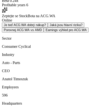
Beta
0.24x
Profitable years
6
Zeptejte se StockBota na ACG.WA
Online
Je teď ACG.WA dobrý nákup?
Jaká jsou hlavní rizika?
Porovnej ACG.WA vs AMD
Earnings výhled pro ACG.WA
Sector
Consumer Cyclical
Industry
Auto - Parts
CEO
Anatol Timoszuk
Employees
596
Headquarters