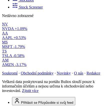
StockBot
Stock Screener
Nedávno zobrazené
NV
NVDA
+1.09%
AA
AAPL
+0.53%
MS
MSFT
-1.79%
TS
TSLA
-0.58%
AM
AMZN
-3.17%
Soukromí
·
Obchodní podmínky
·
Novinky
·
O nás
·
Redakce
Veškerá data poskytovaná na portálu Bulios slouží pouze k
informačním účelům a nejsou určena k obchodování nebo
investování.
Zjistit více
Přihlásit se
Přizpůsobte si svůj feed