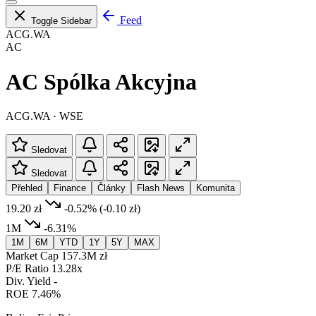
Feed
Toggle Sidebar
ACG.WA
AC
AC Spólka Akcyjna
ACG.WA · WSE
Sledovat
Sledovat
Přehled
Finance
Články
Flash News
Komunita
19.20 zł
-0.52%
(-0.10 zł)
1M
-6.31%
1M
6M
YTD
1Y
5Y
MAX
Market Cap
157.3M zł
P/E Ratio
13.28x
Div. Yield
-
ROE
7.46%