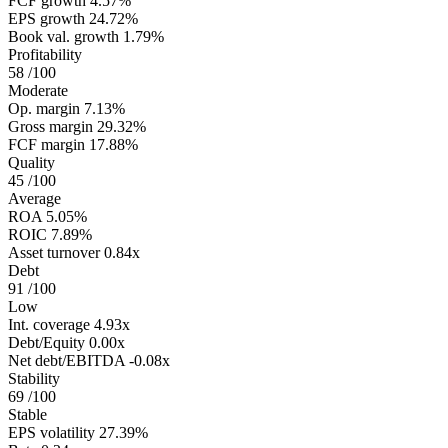
FCF growth
4.57%
EPS growth
24.72%
Book val. growth
1.79%
Profitability
58
/100
Moderate
Op. margin
7.13%
Gross margin
29.32%
FCF margin
17.88%
Quality
45
/100
Average
ROA
5.05%
ROIC
7.89%
Asset turnover
0.84x
Debt
91
/100
Low
Int. coverage
4.93x
Debt/Equity
0.00x
Net debt/EBITDA
-0.08x
Stability
69
/100
Stable
EPS volatility
27.39%