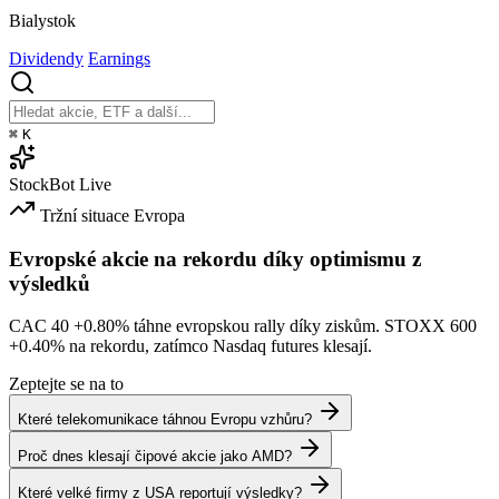
Bialystok
Dividendy
Earnings
⌘
K
StockBot
Live
Tržní situace
Evropa
Evropské akcie na rekordu díky optimismu z
výsledků
CAC 40
+0.80%
táhne evropskou rally díky ziskům. STOXX 600
+0.40%
na rekordu, zatímco Nasdaq futures klesají.
Zeptejte se na to
Které telekomunikace táhnou Evropu vzhůru?
Proč dnes klesají čipové akcie jako AMD?
Které velké firmy z USA reportují výsledky?