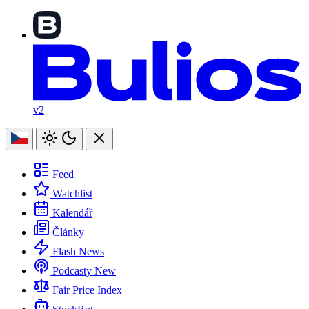
v2
Feed
Watchlist
Kalendář
Články
Flash News
Podcasty
New
Fair Price Index