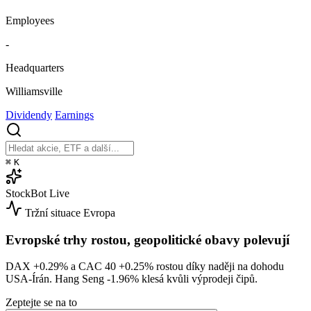
Employees
-
Headquarters
Williamsville
Dividendy
Earnings
⌘
K
StockBot
Live
Tržní situace
Evropa
Evropské trhy rostou, geopolitické obavy polevují
DAX
+0.29%
a CAC 40
+0.25%
rostou díky naději na dohodu
USA-Írán. Hang Seng
-1.96%
klesá kvůli výprodeji čipů.
Zeptejte se na to