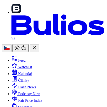
v2
Feed
Watchlist
Kalendář
Články
Flash News
Podcasty
New
Fair Price Index