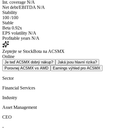
Int. coverage
N/A
Net debt/EBITDA
N/A
Stability
100
/100
Stable
Beta
0.92x
EPS volatility
N/A
Profitable years
N/A
Zeptejte se StockBota na ACSMX
Online
Je teď ACSMX dobrý nákup?
Jaká jsou hlavní rizika?
Porovnej ACSMX vs AMD
Earnings výhled pro ACSMX
Sector
Financial Services
Industry
Asset Management
CEO
-