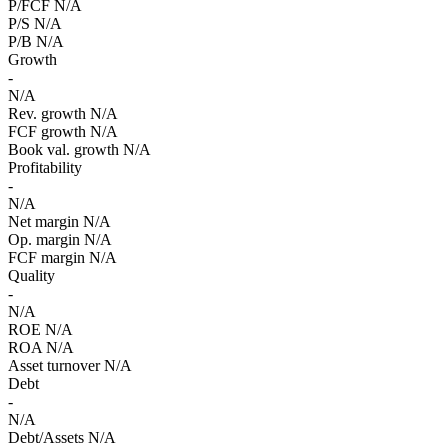
P/FCF
N/A
P/S
N/A
P/B
N/A
Growth
-
N/A
Rev. growth
N/A
FCF growth
N/A
Book val. growth
N/A
Profitability
-
N/A
Net margin
N/A
Op. margin
N/A
FCF margin
N/A
Quality
-
N/A
ROE
N/A
ROA
N/A
Asset turnover
N/A
Debt
-
N/A
Debt/Assets
N/A