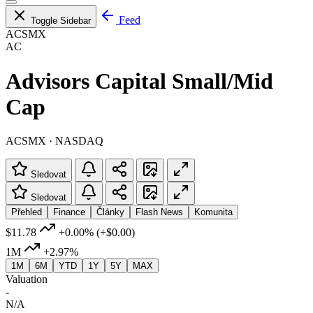
Feed
Toggle Sidebar
ACSMX
AC
Advisors Capital Small/Mid
Cap
ACSMX · NASDAQ
Sledovat
Sledovat
Přehled
Finance
Články
Flash News
Komunita
$11.78
+0.00%
(+$0.00)
1M
+2.97%
1M
6M
YTD
1Y
5Y
MAX
Valuation
-
N/A