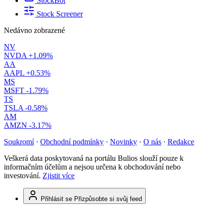
StockBot
Stock Screener
Nedávno zobrazené
NV
NVDA
+1.09%
AA
AAPL
+0.53%
MS
MSFT
-1.79%
TS
TSLA
-0.58%
AM
AMZN
-3.17%
Soukromí
·
Obchodní podmínky
·
Novinky
·
O nás
·
Redakce
Veškerá data poskytovaná na portálu Bulios slouží pouze k
informačním účelům a nejsou určena k obchodování nebo
investování.
Zjistit více
Přihlásit se
Přizpůsobte si svůj feed