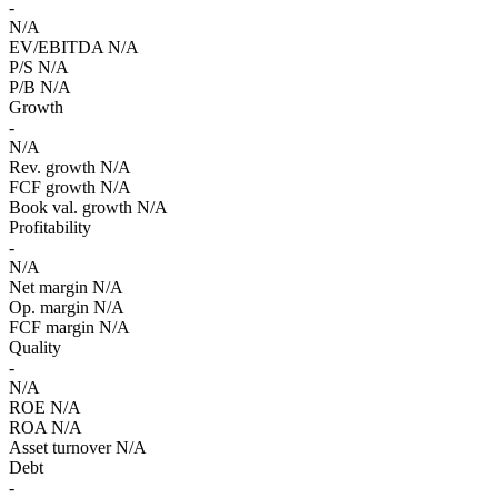
-
N/A
EV/EBITDA
N/A
P/S
N/A
P/B
N/A
Growth
-
N/A
Rev. growth
N/A
FCF growth
N/A
Book val. growth
N/A
Profitability
-
N/A
Net margin
N/A
Op. margin
N/A
FCF margin
N/A
Quality
-
N/A
ROE
N/A
ROA
N/A
Asset turnover
N/A
Debt
-