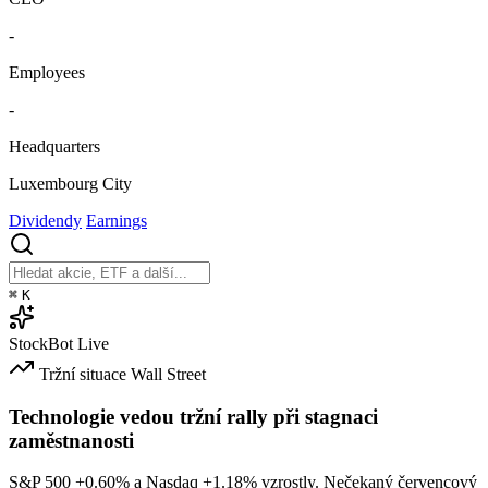
-
Employees
-
Headquarters
Luxembourg City
Dividendy
Earnings
⌘
K
StockBot
Live
Tržní situace
Wall Street
Technologie vedou tržní rally při stagnaci
zaměstnanosti
S&P 500
+0.60%
a Nasdaq
+1.18%
vzrostly. Nečekaný červencový