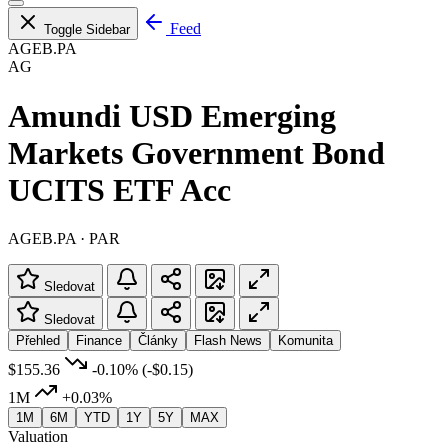
Feed
Toggle Sidebar
AGEB.PA
AG
Amundi USD Emerging
Markets Government Bond
UCITS ETF Acc
AGEB.PA · PAR
Sledovat
Sledovat
Přehled
Finance
Články
Flash News
Komunita
$155.36
-0.10%
(-$0.15)
1M
+0.03%
1M
6M
YTD
1Y
5Y
MAX
Valuation