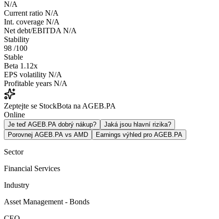
N/A
Current ratio
N/A
Int. coverage
N/A
Net debt/EBITDA
N/A
Stability
98
/100
Stable
Beta
1.12x
EPS volatility
N/A
Profitable years
N/A
Zeptejte se StockBota na AGEB.PA
Online
Je teď AGEB.PA dobrý nákup?
Jaká jsou hlavní rizika?
Porovnej AGEB.PA vs AMD
Earnings výhled pro AGEB.PA
Sector
Financial Services
Industry
Asset Management - Bonds
CEO