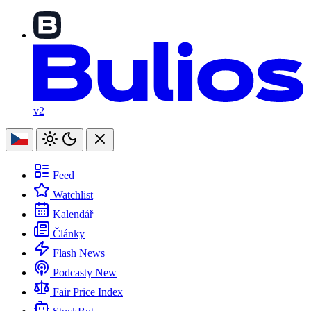
v2
Feed
Watchlist
Kalendář
Články
Flash News
Podcasty
New
Fair Price Index