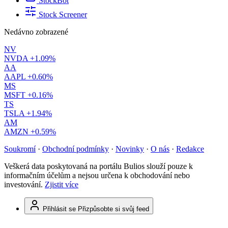
StockBot
Stock Screener
Nedávno zobrazené
NV
NVDA
+1.09%
AA
AAPL
+0.60%
MS
MSFT
+0.16%
TS
TSLA
+1.94%
AM
AMZN
+0.59%
Soukromí
·
Obchodní podmínky
·
Novinky
·
O nás
·
Redakce
Veškerá data poskytovaná na portálu Bulios slouží pouze k
informačním účelům a nejsou určena k obchodování nebo
investování.
Zjistit více
Přihlásit se
Přizpůsobte si svůj feed