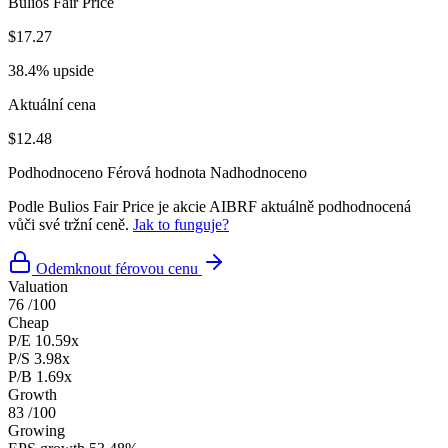
Bulios Fair Price
$17.27
38.4% upside
Aktuální cena
$12.48
Podhodnoceno
Férová hodnota
Nadhodnoceno
Podle Bulios Fair Price je akcie AIBRF aktuálně podhodnocená
vůči své tržní ceně.
Jak to funguje?
Odemknout férovou cenu
Valuation
76
/100
Cheap
P/E
10.59x
P/S
3.98x
P/B
1.69x
Growth
83
/100
Growing