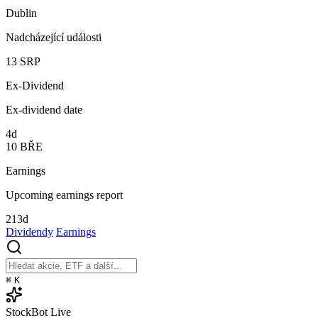
Dublin
Nadcházející události
13
SRP
Ex-Dividend
Ex-dividend date
4d
10
BŘE
Earnings
Upcoming earnings report
213d
Dividendy
Earnings
⌘
K
StockBot
Live