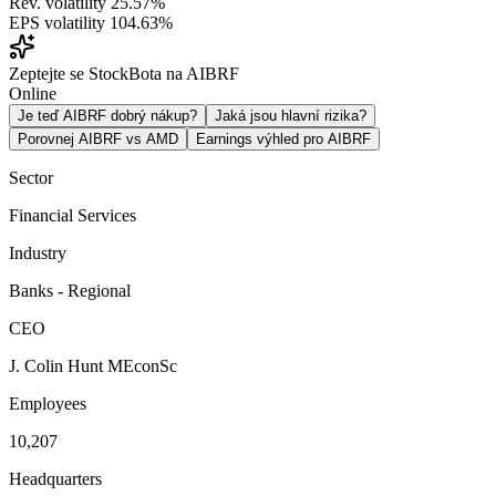
Rev. volatility
25.57%
EPS volatility
104.63%
Zeptejte se StockBota na AIBRF
Online
Je teď AIBRF dobrý nákup?
Jaká jsou hlavní rizika?
Porovnej AIBRF vs AMD
Earnings výhled pro AIBRF
Sector
Financial Services
Industry
Banks - Regional
CEO
J. Colin Hunt MEconSc
Employees
10,207
Headquarters