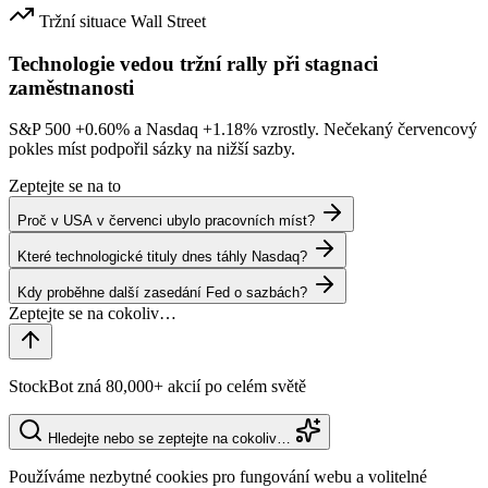
Tržní situace
Wall Street
Technologie vedou tržní rally při stagnaci
zaměstnanosti
S&P 500
+0.60%
a Nasdaq
+1.18%
vzrostly. Nečekaný červencový
pokles míst podpořil sázky na nižší sazby.
Zeptejte se na to
Proč v USA v červenci ubylo pracovních míst?
Které technologické tituly dnes táhly Nasdaq?
Kdy proběhne další zasedání Fed o sazbách?
StockBot zná 80,000+ akcií po celém světě
Hledejte nebo se zeptejte na cokoliv…
Používáme nezbytné cookies pro fungování webu a volitelné