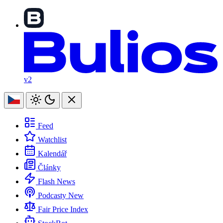
v2
Feed
Watchlist
Kalendář
Články
Flash News
Podcasty
New
Fair Price Index