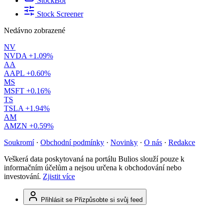
StockBot
Stock Screener
Nedávno zobrazené
NV
NVDA
+1.09%
AA
AAPL
+0.60%
MS
MSFT
+0.16%
TS
TSLA
+1.94%
AM
AMZN
+0.59%
Soukromí
·
Obchodní podmínky
·
Novinky
·
O nás
·
Redakce
Veškerá data poskytovaná na portálu Bulios slouží pouze k
informačním účelům a nejsou určena k obchodování nebo
investování.
Zjistit více
Přihlásit se
Přizpůsobte si svůj feed