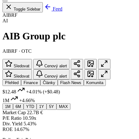
Feed
Toggle Sidebar
AIBRF
AI
AIB Group plc
AIBRF · OTC
Sledovat
Cenový alert
Sledovat
Cenový alert
Přehled
Finance
Články
Flash News
Komunita
$12.48
+4.01%
(+$0.48)
1M
+4.66%
1M
6M
YTD
1Y
5Y
MAX
Market Cap
22.7B €
P/E Ratio
10.59x
Div. Yield
5.43%
ROE
14.67%