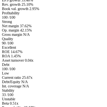
EPS growth
53.48%
Rev. growth
25.10%
Book val. growth
2.95%
Profitability
100
/100
Strong
Net margin
37.62%
Op. margin
42.15%
Gross margin
N/A
Quality
90
/100
Excellent
ROE
14.67%
ROA
1.45%
Asset turnover
0.04x
Debt
100
/100
Low
Current ratio
25.67x
Debt/Equity
N/A
Int. coverage
N/A
Stability
33
/100
Unstable
Beta
0.51x