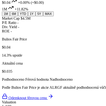
$0.04
+0.00%
(+$0.00)
1M
+11.82%
1M
6M
YTD
1Y
5Y
MAX
Market Cap
$4.5M
P/E Ratio
-
Div. Yield
-
ROE
-
Bulios Fair Price
$0.04
14.3% upside
Aktuální cena
$0.035
Podhodnoceno
Férová hodnota
Nadhodnoceno
Podle Bulios Fair Price je akcie ALRGF aktuálně podhodnocená vůči 
Odemknout férovou cenu
Valuation