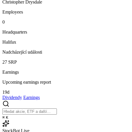
Christopher Drysdale
Employees
0
Headquarters
Halifax
Nadcházející události
27
SRP
Earnings
Upcoming earnings report
19d
Dividendy
Earnings
⌘
K
StockBot
Live