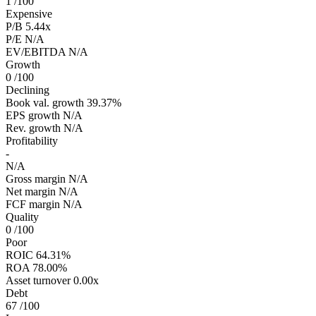
1
/100
Expensive
P/B
5.44x
P/E
N/A
EV/EBITDA
N/A
Growth
0
/100
Declining
Book val. growth
39.37%
EPS growth
N/A
Rev. growth
N/A
Profitability
-
N/A
Gross margin
N/A
Net margin
N/A
FCF margin
N/A
Quality
0
/100
Poor
ROIC
64.31%
ROA
78.00%
Asset turnover
0.00x
Debt
67
/100