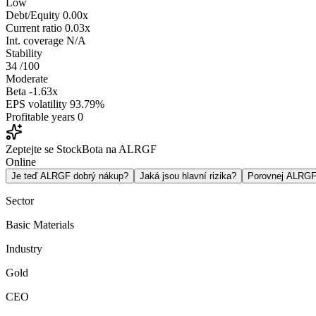
Low
Debt/Equity
0.00x
Current ratio
0.03x
Int. coverage
N/A
Stability
34
/100
Moderate
Beta
-1.63x
EPS volatility
93.79%
Profitable years
0
Zeptejte se StockBota na ALRGF
Online
Je teď ALRGF dobrý nákup?
Jaká jsou hlavní rizika?
Porovnej ALRG
Sector
Basic Materials
Industry
Gold
CEO