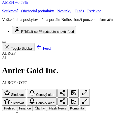
AMZN
+0.59%
Soukromí
·
Obchodní podmínky
·
Novinky
·
O nás
·
Redakce
Veškerá data poskytovaná na portálu Bulios slouží pouze k informač
Přihlásit se
Přizpůsobte si svůj feed
Feed
Toggle Sidebar
ALRGF
AL
Antler Gold Inc.
ALRGF · OTC
Sledovat
Cenový alert
Sledovat
Cenový alert
Přehled
Finance
Články
Flash News
Komunita