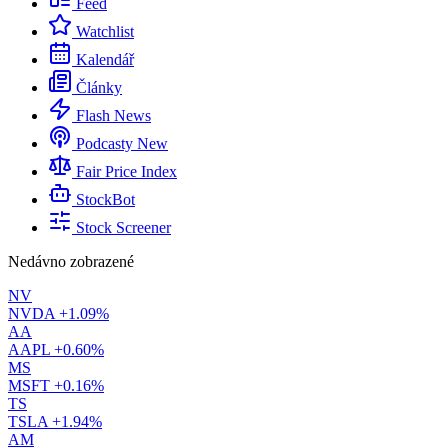
Feed
Watchlist
Kalendář
Články
Flash News
Podcasty
New
Fair Price Index
StockBot
Stock Screener
Nedávno zobrazené
NV
NVDA
+1.09%
AA
AAPL
+0.60%
MS
MSFT
+0.16%
TS
TSLA
+1.94%
AM