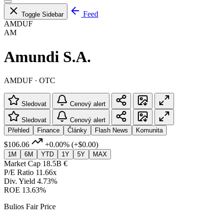
Feed
Toggle Sidebar
AMDUF
AM
Amundi S.A.
AMDUF · OTC
Sledovat
Cenový alert
Sledovat
Cenový alert
Přehled
Finance
Články
Flash News
Komunita
$106.06
+0.00%
(+$0.00)
1M
6M
YTD
1Y
5Y
MAX
Market Cap
18.5B €
P/E Ratio
11.66x
Div. Yield
4.73%
ROE
13.63%
Bulios Fair Price