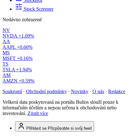
StockBot
Stock Screener
Nedávno zobrazené
NV
NVDA
+1.09%
AA
AAPL
+0.60%
MS
MSFT
+0.16%
TS
TSLA
+1.94%
AM
AMZN
+0.59%
Soukromí
·
Obchodní podmínky
·
Novinky
·
O nás
·
Redakce
Veškerá data poskytovaná na portálu Bulios slouží pouze k
informačním účelům a nejsou určena k obchodování nebo
investování.
Zjistit více
Přihlásit se
Přizpůsobte si svůj feed