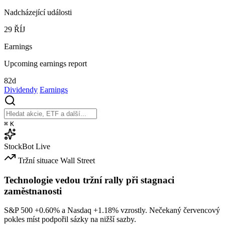
Nadcházející události
29
ŘÍJ
Earnings
Upcoming earnings report
82d
Dividendy
Earnings
⌘
K
StockBot
Live
Tržní situace
Wall Street
Technologie vedou tržní rally při stagnaci
zaměstnanosti
S&P 500
+0.60%
a Nasdaq
+1.18%
vzrostly. Nečekaný červencový
pokles míst podpořil sázky na nižší sazby.