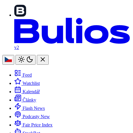
v2
Feed
Watchlist
Kalendář
Články
Flash News
Podcasty
New
Fair Price Index