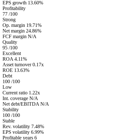
EPS growth
13.60%
Profitability
77
/100
Strong
Op. margin
19.71%
Net margin
24.86%
FCF margin
N/A
Quality
95
/100
Excellent
ROA
4.11%
Asset turnover
0.17x
ROE
13.63%
Debt
100
/100
Low
Current ratio
1.22x
Int. coverage
N/A
Net debt/EBITDA
N/A
Stability
100
/100
Stable
Rev. volatility
7.48%
EPS volatility
6.99%
Profitable years
6