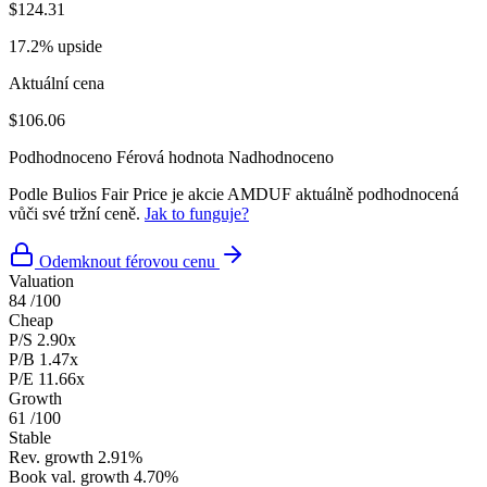
$124.31
17.2% upside
Aktuální cena
$106.06
Podhodnoceno
Férová hodnota
Nadhodnoceno
Podle Bulios Fair Price je akcie AMDUF aktuálně podhodnocená
vůči své tržní ceně.
Jak to funguje?
Odemknout férovou cenu
Valuation
84
/100
Cheap
P/S
2.90x
P/B
1.47x
P/E
11.66x
Growth
61
/100
Stable
Rev. growth
2.91%
Book val. growth
4.70%