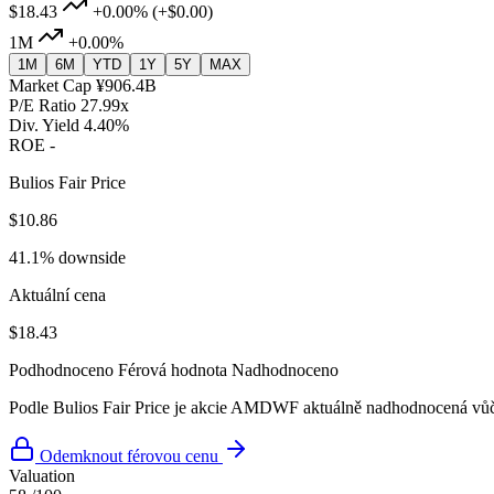
$18.43
+0.00%
(+$0.00)
1M
+0.00%
1M
6M
YTD
1Y
5Y
MAX
Market Cap
¥906.4B
P/E Ratio
27.99x
Div. Yield
4.40%
ROE
-
Bulios Fair Price
$10.86
41.1% downside
Aktuální cena
$18.43
Podhodnoceno
Férová hodnota
Nadhodnoceno
Podle Bulios Fair Price je akcie AMDWF aktuálně nadhodnocená vůči
Odemknout férovou cenu
Valuation