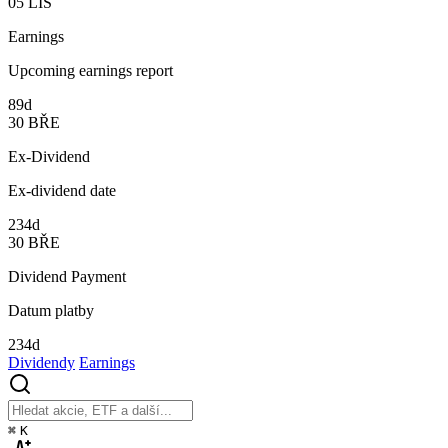
05
LIS
Earnings
Upcoming earnings report
89d
30
BŘE
Ex-Dividend
Ex-dividend date
234d
30
BŘE
Dividend Payment
Datum platby
234d
Dividendy
Earnings
⌘
K