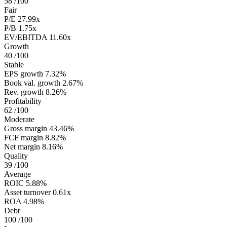
58
/100
Fair
P/E
27.99x
P/B
1.75x
EV/EBITDA
11.60x
Growth
40
/100
Stable
EPS growth
7.32%
Book val. growth
2.67%
Rev. growth
8.26%
Profitability
62
/100
Moderate
Gross margin
43.46%
FCF margin
8.82%
Net margin
8.16%
Quality
39
/100
Average
ROIC
5.88%
Asset turnover
0.61x
ROA
4.98%
Debt
100
/100