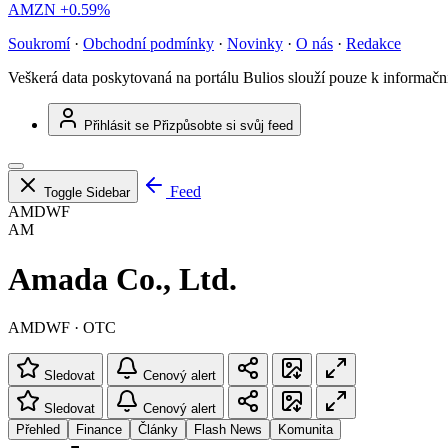
AMZN
+0.59%
Soukromí
·
Obchodní podmínky
·
Novinky
·
O nás
·
Redakce
Veškerá data poskytovaná na portálu Bulios slouží pouze k informač
Přihlásit se
Přizpůsobte si svůj feed
Feed
Toggle Sidebar
AMDWF
AM
Amada Co., Ltd.
AMDWF · OTC
Sledovat
Cenový alert
Sledovat
Cenový alert
Přehled
Finance
Články
Flash News
Komunita