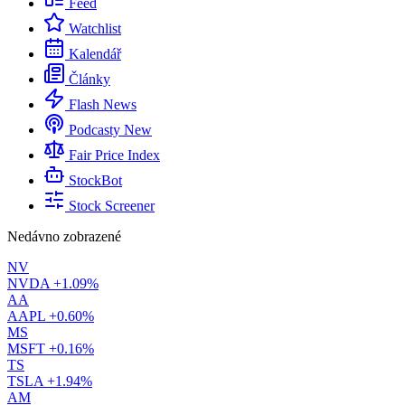
Feed
Watchlist
Kalendář
Články
Flash News
Podcasty
New
Fair Price Index
StockBot
Stock Screener
Nedávno zobrazené
NV
NVDA
+1.09%
AA
AAPL
+0.60%
MS
MSFT
+0.16%
TS
TSLA
+1.94%
AM