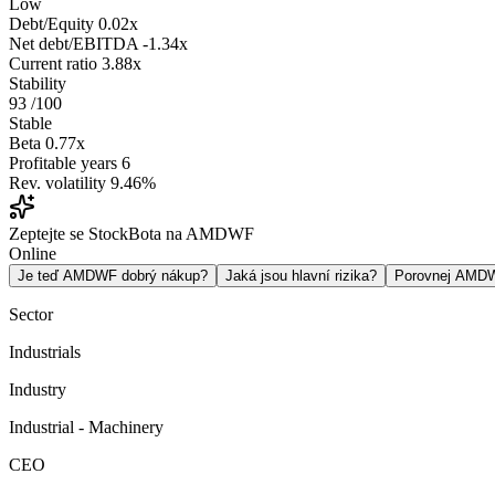
Low
Debt/Equity
0.02x
Net debt/EBITDA
-1.34x
Current ratio
3.88x
Stability
93
/100
Stable
Beta
0.77x
Profitable years
6
Rev. volatility
9.46%
Zeptejte se StockBota na AMDWF
Online
Je teď AMDWF dobrý nákup?
Jaká jsou hlavní rizika?
Porovnej AMD
Sector
Industrials
Industry
Industrial - Machinery
CEO