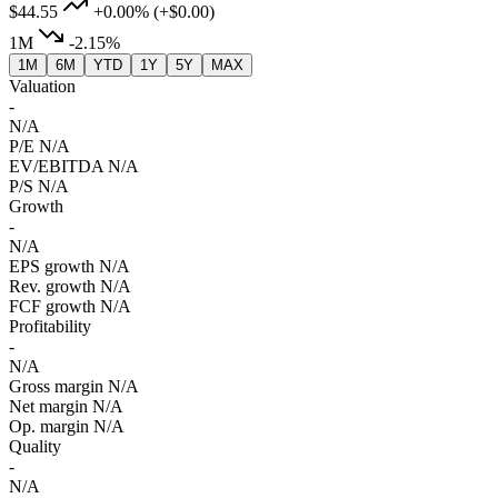
$44.55
+0.00%
(+$0.00)
1M
-2.15%
1M
6M
YTD
1Y
5Y
MAX
Valuation
-
N/A
P/E
N/A
EV/EBITDA
N/A
P/S
N/A
Growth
-
N/A
EPS growth
N/A
Rev. growth
N/A
FCF growth
N/A
Profitability
-
N/A
Gross margin
N/A
Net margin
N/A
Op. margin
N/A
Quality
-
N/A