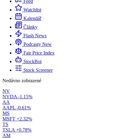
Feed
Watchlist
Kalendář
Články
Flash News
Podcasty
New
Fair Price Index
StockBot
Stock Screener
Nedávno zobrazené
NV
NVDA
-1.15%
AA
AAPL
-0.61%
MS
MSFT
+2.32%
TS
TSLA
+0.78%
AM