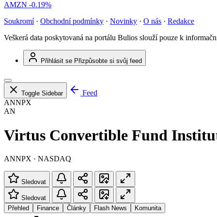
AMZN
-0.19%
Soukromí
·
Obchodní podmínky
·
Novinky
·
O nás
·
Redakce
Veškerá data poskytovaná na portálu Bulios slouží pouze k informač
Přihlásit se
Přizpůsobte si svůj feed
Feed
Toggle Sidebar
ANNPX
AN
Virtus Convertible Fund Institu
ANNPX · NASDAQ
Sledovat
Sledovat
Přehled
Finance
Články
Flash News
Komunita