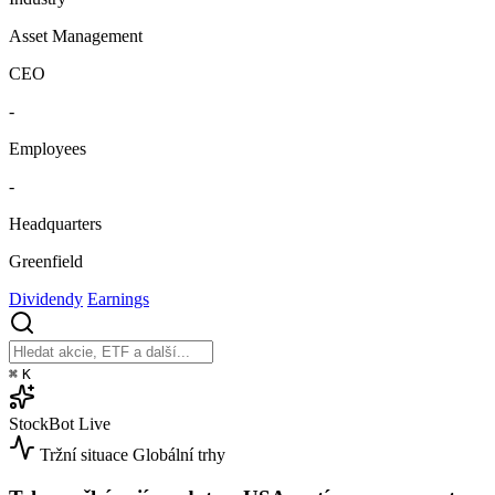
Asset Management
CEO
-
Employees
-
Headquarters
Greenfield
Dividendy
Earnings
⌘
K
StockBot
Live
Tržní situace
Globální trhy