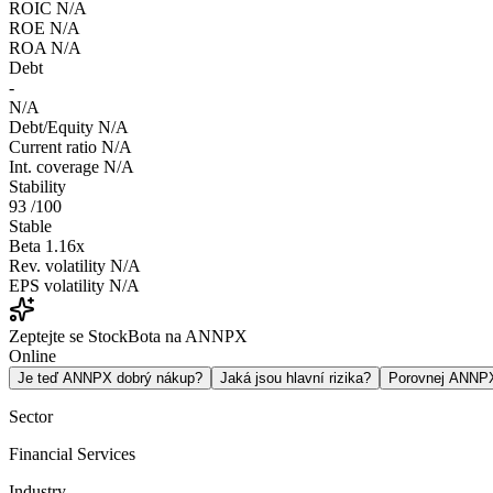
ROIC
N/A
ROE
N/A
ROA
N/A
Debt
-
N/A
Debt/Equity
N/A
Current ratio
N/A
Int. coverage
N/A
Stability
93
/100
Stable
Beta
1.16x
Rev. volatility
N/A
EPS volatility
N/A
Zeptejte se StockBota na ANNPX
Online
Je teď ANNPX dobrý nákup?
Jaká jsou hlavní rizika?
Porovnej ANNP
Sector
Financial Services
Industry