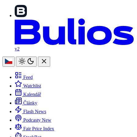
v2
Feed
Watchlist
Kalendář
Články
Flash News
Podcasty
New
Fair Price Index