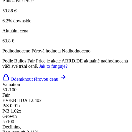
Bulios Fair Price
59.86 €
6.2% downside
Aktuální cena
63.8 €
Podhodnoceno
Férová hodnota
Nadhodnoceno
Podle Bulios Fair Price je akcie ARRD.DE aktuálně nadhodnocená
vůči své tržní ceně.
Jak to funguje?
Odemknout férovou cenu
Valuation
50
/100
Fair
EV/EBITDA
12.40x
P/S
0.91x
P/B
1.02x
Growth
5
/100
Declining