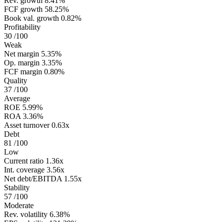
Rev. growth
8.41%
FCF growth
58.25%
Book val. growth
0.82%
Profitability
30
/100
Weak
Net margin
5.35%
Op. margin
3.35%
FCF margin
0.80%
Quality
37
/100
Average
ROE
5.99%
ROA
3.36%
Asset turnover
0.63x
Debt
81
/100
Low
Current ratio
1.36x
Int. coverage
3.56x
Net debt/EBITDA
1.55x
Stability
57
/100
Moderate
Rev. volatility
6.38%