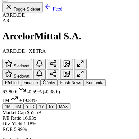
Feed
Toggle Sidebar
ARRD.DE
AR
ArcelorMittal S.A.
ARRD.DE · XETRA
Sledovat
Sledovat
Přehled
Finance
Články
Flash News
Komunita
63.80 €
-0.59%
(-0.38 €)
1M
+19.83%
1M
6M
YTD
1Y
5Y
MAX
Market Cap
$55.5B
P/E Ratio
16.93x
Div. Yield
1.18%
ROE
5.99%