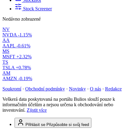
StockBot
Stock Screener
Nedávno zobrazené
NV
NVDA
-1.15%
AA
AAPL
-0.61%
MS
MSFT
+2.32%
TS
TSLA
+0.78%
AM
AMZN
-0.19%
Soukromí
·
Obchodní podmínky
·
Novinky
·
O nás
·
Redakce
Veškerá data poskytovaná na portálu Bulios slouží pouze k
informačním účelům a nejsou určena k obchodování nebo
investování.
Zjistit více
Přihlásit se
Přizpůsobte si svůj feed