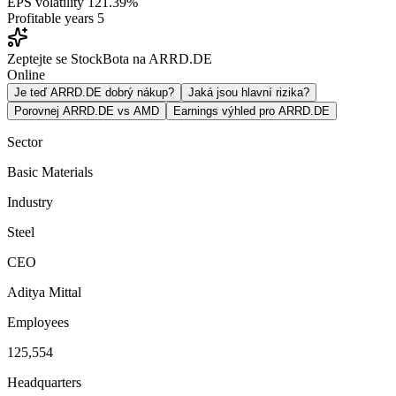
EPS volatility
121.39%
Profitable years
5
Zeptejte se StockBota na ARRD.DE
Online
Je teď ARRD.DE dobrý nákup?
Jaká jsou hlavní rizika?
Porovnej ARRD.DE vs AMD
Earnings výhled pro ARRD.DE
Sector
Basic Materials
Industry
Steel
CEO
Aditya Mittal
Employees
125,554
Headquarters