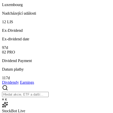
Luxembourg
Nadcházející události
12
LIS
Ex-Dividend
Ex-dividend date
97d
02
PRO
Dividend Payment
Datum platby
117d
Dividendy
Earnings
⌘
K
StockBot
Live