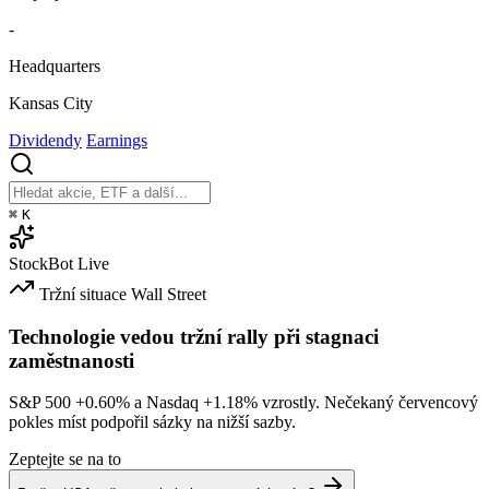
-
Headquarters
Kansas City
Dividendy
Earnings
⌘
K
StockBot
Live
Tržní situace
Wall Street
Technologie vedou tržní rally při stagnaci
zaměstnanosti
S&P 500
+0.60%
a Nasdaq
+1.18%
vzrostly. Nečekaný červencový
pokles míst podpořil sázky na nižší sazby.
Zeptejte se na to