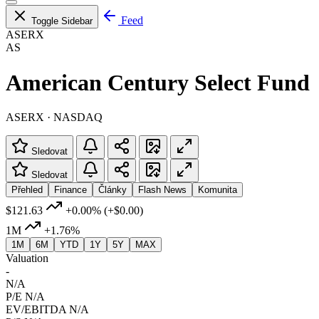
Feed
Toggle Sidebar
ASERX
AS
American Century Select Fund
ASERX · NASDAQ
Sledovat
Sledovat
Přehled
Finance
Články
Flash News
Komunita
$121.63
+0.00%
(+$0.00)
1M
+1.76%
1M
6M
YTD
1Y
5Y
MAX
Valuation
-
N/A
P/E
N/A
EV/EBITDA
N/A