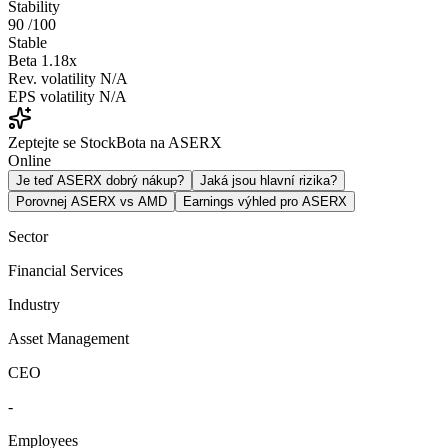
Stability
90
/100
Stable
Beta
1.18x
Rev. volatility
N/A
EPS volatility
N/A
Zeptejte se StockBota na ASERX
Online
Je teď ASERX dobrý nákup?
Jaká jsou hlavní rizika?
Porovnej ASERX vs AMD
Earnings výhled pro ASERX
Sector
Financial Services
Industry
Asset Management
CEO
-
Employees