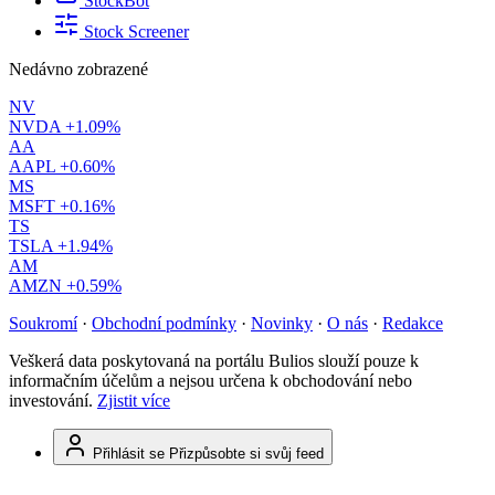
StockBot
Stock Screener
Nedávno zobrazené
NV
NVDA
+1.09%
AA
AAPL
+0.60%
MS
MSFT
+0.16%
TS
TSLA
+1.94%
AM
AMZN
+0.59%
Soukromí
·
Obchodní podmínky
·
Novinky
·
O nás
·
Redakce
Veškerá data poskytovaná na portálu Bulios slouží pouze k
informačním účelům a nejsou určena k obchodování nebo
investování.
Zjistit více
Přihlásit se
Přizpůsobte si svůj feed