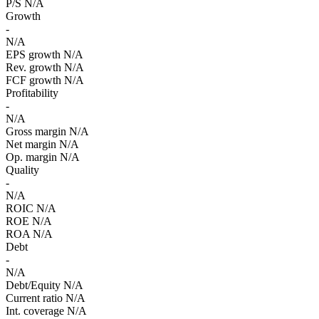
P/S
N/A
Growth
-
N/A
EPS growth
N/A
Rev. growth
N/A
FCF growth
N/A
Profitability
-
N/A
Gross margin
N/A
Net margin
N/A
Op. margin
N/A
Quality
-
N/A
ROIC
N/A
ROE
N/A
ROA
N/A
Debt
-
N/A
Debt/Equity
N/A
Current ratio
N/A
Int. coverage
N/A