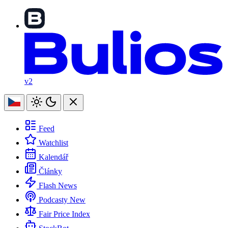
v2
Feed
Watchlist
Kalendář
Články
Flash News
Podcasty
New
Fair Price Index