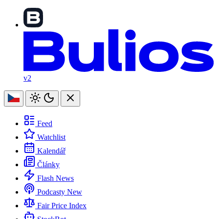
v2
Feed
Watchlist
Kalendář
Články
Flash News
Podcasty
New
Fair Price Index