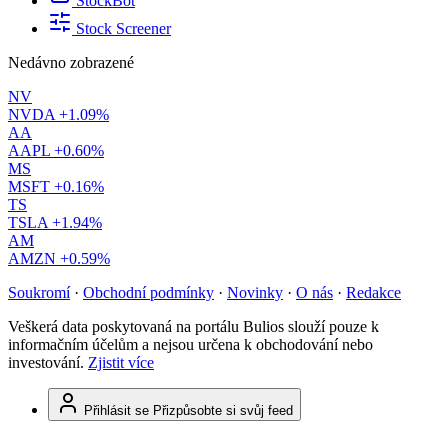
StockBot
Stock Screener
Nedávno zobrazené
NV
NVDA
+1.09%
AA
AAPL
+0.60%
MS
MSFT
+0.16%
TS
TSLA
+1.94%
AM
AMZN
+0.59%
Soukromí
·
Obchodní podmínky
·
Novinky
·
O nás
·
Redakce
Veškerá data poskytovaná na portálu Bulios slouží pouze k
informačním účelům a nejsou určena k obchodování nebo
investování.
Zjistit více
Přihlásit se
Přizpůsobte si svůj feed