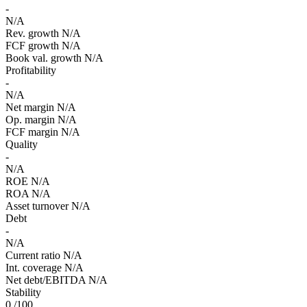
-
N/A
Rev. growth
N/A
FCF growth
N/A
Book val. growth
N/A
Profitability
-
N/A
Net margin
N/A
Op. margin
N/A
FCF margin
N/A
Quality
-
N/A
ROE
N/A
ROA
N/A
Asset turnover
N/A
Debt
-
N/A
Current ratio
N/A
Int. coverage
N/A
Net debt/EBITDA
N/A
Stability
0
/100