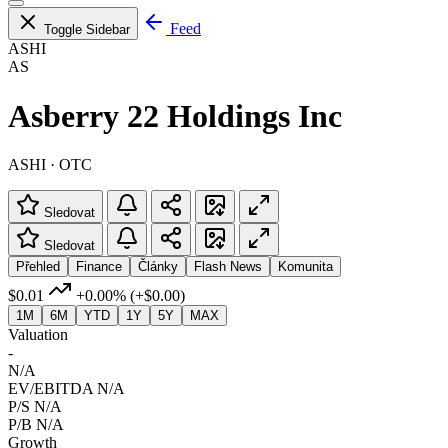
Feed
Toggle Sidebar
ASHI
AS
Asberry 22 Holdings Inc
ASHI · OTC
Sledovat
Sledovat
Přehled
Finance
Články
Flash News
Komunita
$0.01
+0.00%
(+$0.00)
1M
6M
YTD
1Y
5Y
MAX
Valuation
-
N/A
EV/EBITDA
N/A
P/S
N/A
P/B
N/A
Growth