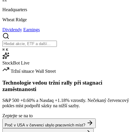
Headquarters
Wheat Ridge
Dividendy
Earnings
⌘
K
StockBot
Live
Tržní situace
Wall Street
Technologie vedou tržní rally při stagnaci
zaměstnanosti
S&P 500
+0.60%
a Nasdaq
+1.18%
vzrostly. Nečekaný červencový
pokles míst podpořil sázky na nižší sazby.
Zeptejte se na to
Proč v USA v červenci ubylo pracovních míst?