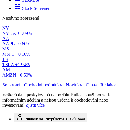
StockBot
Stock Screener
Nedávno zobrazené
NV
NVDA
+1.09%
AA
AAPL
+0.60%
MS
MSFT
+0.16%
TS
TSLA
+1.94%
AM
AMZN
+0.59%
Soukromí
·
Obchodní podmínky
·
Novinky
·
O nás
·
Redakce
Veškerá data poskytovaná na portálu Bulios slouží pouze k
informačním účelům a nejsou určena k obchodování nebo
investování.
Zjistit více
Přihlásit se
Přizpůsobte si svůj feed