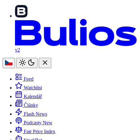
v2
Feed
Watchlist
Kalendář
Články
Flash News
Podcasty
New
Fair Price Index