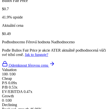
Bulios Fair Price
$0.7
41.9% upside
Aktuální cena
$0.49
Podhodnoceno
Férová hodnota
Nadhodnoceno
Podle Bulios Fair Price je akcie ATER aktuálně podhodnocená vůči
své tržní ceně.
Jak to funguje?
Odemknout férovou cenu
Valuation
100
/100
Cheap
P/S
0.09x
P/B
0.53x
EV/EBITDA
0.47x
Growth
0
/100
Declining