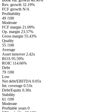
Book val. growth
46.96%
Rev. growth
32.19%
FCF growth
N/A
Profitability
49
/100
Moderate
FCF margin
21.09%
Op. margin
23.57%
Gross margin
55.43%
Quality
55
/100
Average
Asset turnover
2.42x
ROA
95.59%
ROIC
114.66%
Debt
79
/100
Low
Net debt/EBITDA
0.05x
Int. coverage
0.53x
Debt/Equity
0.30x
Stability
61
/100
Moderate
Profitable years
0