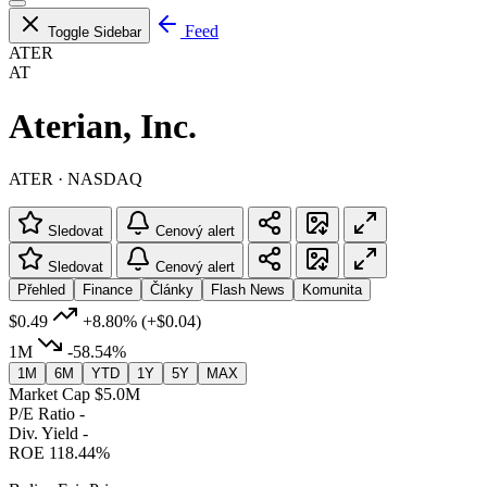
Feed
Toggle Sidebar
ATER
AT
Aterian, Inc.
ATER · NASDAQ
Sledovat
Cenový alert
Sledovat
Cenový alert
Přehled
Finance
Články
Flash News
Komunita
$0.49
+8.80%
(+$0.04)
1M
-58.54%
1M
6M
YTD
1Y
5Y
MAX
Market Cap
$5.0M
P/E Ratio
-
Div. Yield
-
ROE
118.44%