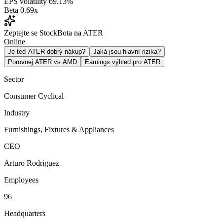
EPS volatility
69.13%
Beta
0.69x
Zeptejte se StockBota na ATER
Online
Je teď ATER dobrý nákup?
Jaká jsou hlavní rizika?
Porovnej ATER vs AMD
Earnings výhled pro ATER
Sector
Consumer Cyclical
Industry
Furnishings, Fixtures & Appliances
CEO
Arturo Rodriguez
Employees
96
Headquarters