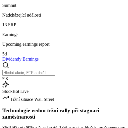
Summit
Nadcházející události
13
SRP
Earnings
Upcoming earnings report
5d
Dividendy
Earnings
⌘
K
StockBot
Live
Tržní situace
Wall Street
Technologie vedou tržní rally při stagnaci
zaměstnanosti
S&P 500
+0.60%
a Nasdaq
+1.18%
vzrostly. Nečekaný červencový