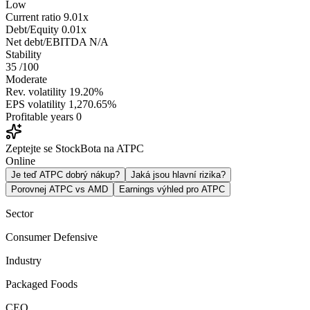
Low
Current ratio
9.01x
Debt/Equity
0.01x
Net debt/EBITDA
N/A
Stability
35
/100
Moderate
Rev. volatility
19.20%
EPS volatility
1,270.65%
Profitable years
0
Zeptejte se StockBota na ATPC
Online
Je teď ATPC dobrý nákup?
Jaká jsou hlavní rizika?
Porovnej ATPC vs AMD
Earnings výhled pro ATPC
Sector
Consumer Defensive
Industry
Packaged Foods
CEO