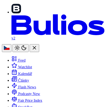
v2
Feed
Watchlist
Kalendář
Články
Flash News
Podcasty
New
Fair Price Index