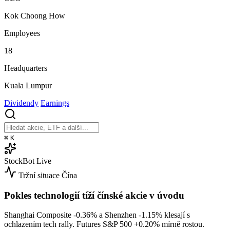
Kok Choong How
Employees
18
Headquarters
Kuala Lumpur
Dividendy
Earnings
⌘
K
StockBot
Live
Tržní situace
Čína
Pokles technologií tíží čínské akcie v úvodu
Shanghai Composite
-0.36%
a Shenzhen
-1.15%
klesají s
ochlazením tech rally. Futures S&P 500
+0.20%
mírně rostou.