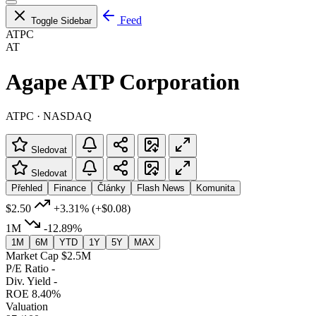
Feed
Toggle Sidebar
ATPC
AT
Agape ATP Corporation
ATPC · NASDAQ
Sledovat
Sledovat
Přehled
Finance
Články
Flash News
Komunita
$2.50
+3.31%
(+$0.08)
1M
-12.89%
1M
6M
YTD
1Y
5Y
MAX
Market Cap
$2.5M
P/E Ratio
-
Div. Yield
-
ROE
8.40%
Valuation