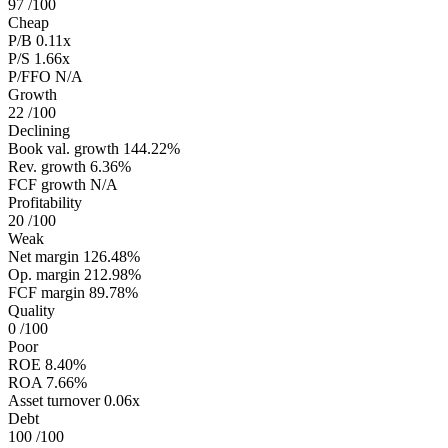
97
/100
Cheap
P/B
0.11x
P/S
1.66x
P/FFO
N/A
Growth
22
/100
Declining
Book val. growth
144.22%
Rev. growth
6.36%
FCF growth
N/A
Profitability
20
/100
Weak
Net margin
126.48%
Op. margin
212.98%
FCF margin
89.78%
Quality
0
/100
Poor
ROE
8.40%
ROA
7.66%
Asset turnover
0.06x
Debt
100
/100