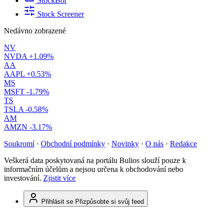
StockBot
Stock Screener
Nedávno zobrazené
NV
NVDA
+1.09%
AA
AAPL
+0.53%
MS
MSFT
-1.79%
TS
TSLA
-0.58%
AM
AMZN
-3.17%
Soukromí
·
Obchodní podmínky
·
Novinky
·
O nás
·
Redakce
Veškerá data poskytovaná na portálu Bulios slouží pouze k
informačním účelům a nejsou určena k obchodování nebo
investování.
Zjistit více
Přihlásit se
Přizpůsobte si svůj feed