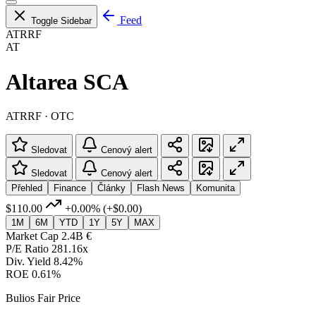
Feed
Toggle Sidebar
ATRRF
AT
Altarea SCA
ATRRF · OTC
Sledovat
Cenový alert
Sledovat
Cenový alert
Přehled
Finance
Články
Flash News
Komunita
$110.00
+0.00%
(+$0.00)
1M
6M
YTD
1Y
5Y
MAX
Market Cap
2.4B €
P/E Ratio
281.16x
Div. Yield
8.42%
ROE
0.61%
Bulios Fair Price