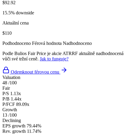
$92.92
15.5% downside
Aktuální cena
$110
Podhodnoceno
Férová hodnota
Nadhodnoceno
Podle Bulios Fair Price je akcie ATRRF aktuálně nadhodnocená
vůči své tržní ceně.
Jak to funguje?
Odemknout férovou cenu
Valuation
48
/100
Fair
P/S
1.13x
P/B
1.44x
P/FCF
89.09x
Growth
13
/100
Declining
EPS growth
79.44%
Rev. growth
11.74%