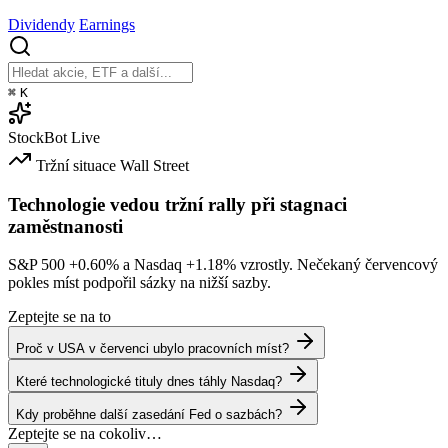
Dividendy
Earnings
⌘
K
StockBot
Live
Tržní situace
Wall Street
Technologie vedou tržní rally při stagnaci
zaměstnanosti
S&P 500
+0.60%
a Nasdaq
+1.18%
vzrostly. Nečekaný červencový
pokles míst podpořil sázky na nižší sazby.
Zeptejte se na to
Proč v USA v červenci ubylo pracovních míst?
Které technologické tituly dnes táhly Nasdaq?
Kdy proběhne další zasedání Fed o sazbách?