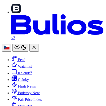
v2
Feed
Watchlist
Kalendář
Články
Flash News
Podcasty
New
Fair Price Index