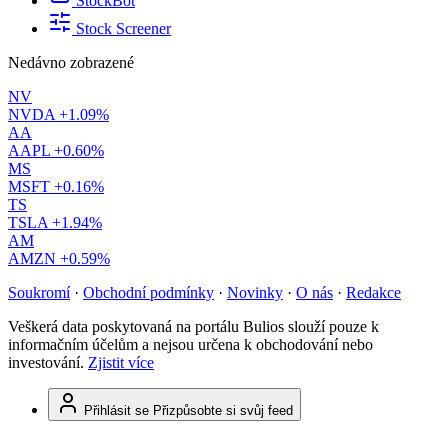
StockBot
Stock Screener
Nedávno zobrazené
NV
NVDA
+1.09%
AA
AAPL
+0.60%
MS
MSFT
+0.16%
TS
TSLA
+1.94%
AM
AMZN
+0.59%
Soukromí
·
Obchodní podmínky
·
Novinky
·
O nás
·
Redakce
Veškerá data poskytovaná na portálu Bulios slouží pouze k
informačním účelům a nejsou určena k obchodování nebo
investování.
Zjistit více
Přihlásit se
Přizpůsobte si svůj feed