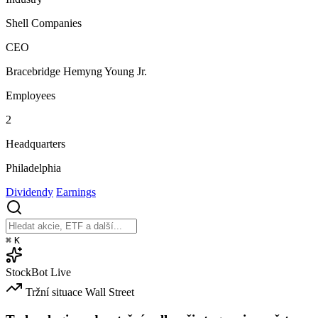
Shell Companies
CEO
Bracebridge Hemyng Young Jr.
Employees
2
Headquarters
Philadelphia
Dividendy
Earnings
⌘
K
StockBot
Live
Tržní situace
Wall Street