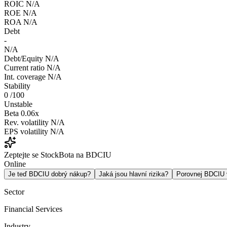
ROIC
N/A
ROE
N/A
ROA
N/A
Debt
-
N/A
Debt/Equity
N/A
Current ratio
N/A
Int. coverage
N/A
Stability
0
/100
Unstable
Beta
0.06x
Rev. volatility
N/A
EPS volatility
N/A
Zeptejte se StockBota na BDCIU
Online
Je teď BDCIU dobrý nákup?
Jaká jsou hlavní rizika?
Porovnej BDCIU
Sector
Financial Services
Industry