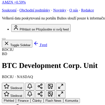
AMZN
+0.59%
Soukromí
·
Obchodní podmínky
·
Novinky
·
O nás
·
Redakce
Veškerá data poskytovaná na portálu Bulios slouží pouze k informač
Přihlásit se
Přizpůsobte si svůj feed
Feed
Toggle Sidebar
BDCIU
BD
BTC Development Corp. Unit
BDCIU · NASDAQ
Sledovat
Sledovat
Přehled
Finance
Články
Flash News
Komunita