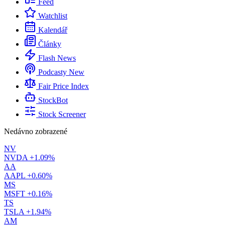
Feed
Watchlist
Kalendář
Články
Flash News
Podcasty
New
Fair Price Index
StockBot
Stock Screener
Nedávno zobrazené
NV
NVDA
+1.09%
AA
AAPL
+0.60%
MS
MSFT
+0.16%
TS
TSLA
+1.94%
AM