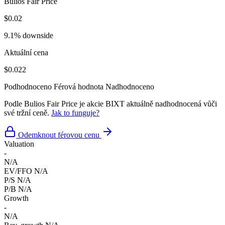
Bulios Fair Price
$0.02
9.1% downside
Aktuální cena
$0.022
Podhodnoceno
Férová hodnota
Nadhodnoceno
Podle Bulios Fair Price je akcie BIXT aktuálně nadhodnocená vůči
své tržní ceně.
Jak to funguje?
Odemknout férovou cenu
Valuation
-
N/A
EV/FFO
N/A
P/S
N/A
P/B
N/A
Growth
-
N/A