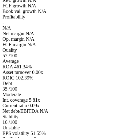
Rev. growth
N/A
FCF growth
N/A
Book val. growth
N/A
Profitability
-
N/A
Net margin
N/A
Op. margin
N/A
FCF margin
N/A
Quality
57
/100
Average
ROA
461.34%
Asset turnover
0.00x
ROIC
102.39%
Debt
35
/100
Moderate
Int. coverage
5.81x
Current ratio
0.09x
Net debt/EBITDA
N/A
Stability
16
/100
Unstable
EPS volatility
51.55%