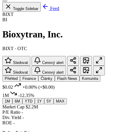
Feed
Toggle Sidebar
BIXT
BI
Bioxytran, Inc.
BIXT · OTC
Sledovat
Cenový alert
Sledovat
Cenový alert
Přehled
Finance
Články
Flash News
Komunita
$0.02
+0.00%
(+$0.00)
1M
-12.35%
1M
6M
YTD
1Y
5Y
MAX
Market Cap
$2.2M
P/E Ratio
-
Div. Yield
-
ROE
-