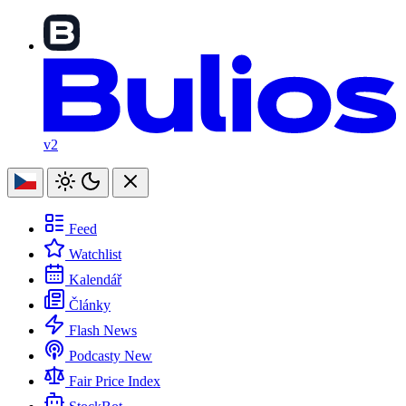
v2
Feed
Watchlist
Kalendář
Články
Flash News
Podcasty
New
Fair Price Index