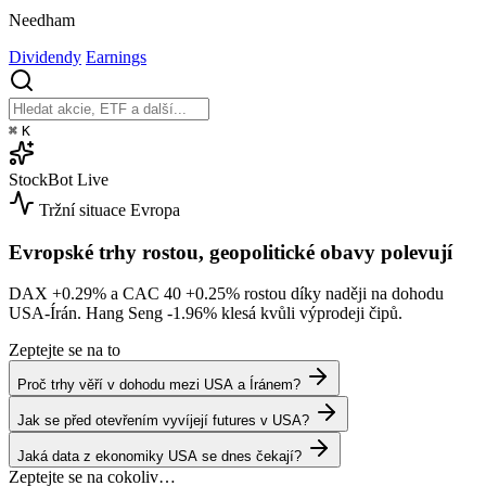
Needham
Dividendy
Earnings
⌘
K
StockBot
Live
Tržní situace
Evropa
Evropské trhy rostou, geopolitické obavy polevují
DAX
+0.29%
a CAC 40
+0.25%
rostou díky naději na dohodu
USA-Írán. Hang Seng
-1.96%
klesá kvůli výprodeji čipů.
Zeptejte se na to
Proč trhy věří v dohodu mezi USA a Íránem?
Jak se před otevřením vyvíjejí futures v USA?
Jaká data z ekonomiky USA se dnes čekají?