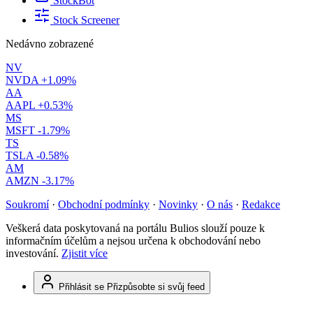
StockBot
Stock Screener
Nedávno zobrazené
NV
NVDA
+1.09%
AA
AAPL
+0.53%
MS
MSFT
-1.79%
TS
TSLA
-0.58%
AM
AMZN
-3.17%
Soukromí
·
Obchodní podmínky
·
Novinky
·
O nás
·
Redakce
Veškerá data poskytovaná na portálu Bulios slouží pouze k
informačním účelům a nejsou určena k obchodování nebo
investování.
Zjistit více
Přihlásit se
Přizpůsobte si svůj feed