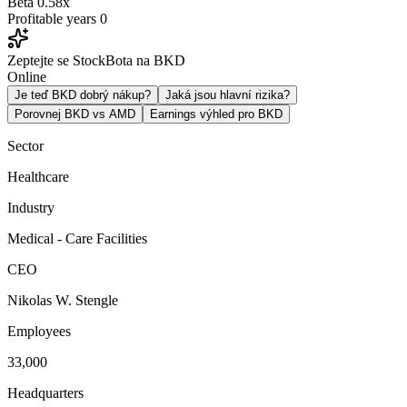
Beta
0.58x
Profitable years
0
Zeptejte se StockBota na BKD
Online
Je teď BKD dobrý nákup?
Jaká jsou hlavní rizika?
Porovnej BKD vs AMD
Earnings výhled pro BKD
Sector
Healthcare
Industry
Medical - Care Facilities
CEO
Nikolas W. Stengle
Employees
33,000
Headquarters