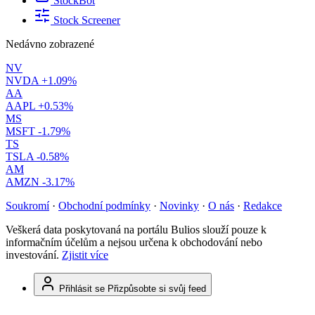
StockBot
Stock Screener
Nedávno zobrazené
NV
NVDA
+1.09%
AA
AAPL
+0.53%
MS
MSFT
-1.79%
TS
TSLA
-0.58%
AM
AMZN
-3.17%
Soukromí
·
Obchodní podmínky
·
Novinky
·
O nás
·
Redakce
Veškerá data poskytovaná na portálu Bulios slouží pouze k
informačním účelům a nejsou určena k obchodování nebo
investování.
Zjistit více
Přihlásit se
Přizpůsobte si svůj feed