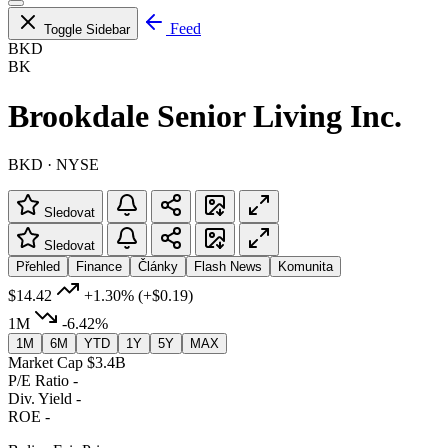
Feed
Toggle Sidebar
BKD
BK
Brookdale Senior Living Inc.
BKD · NYSE
Sledovat
Sledovat
Přehled
Finance
Články
Flash News
Komunita
$14.42
+1.30%
(+$0.19)
1M
-6.42%
1M
6M
YTD
1Y
5Y
MAX
Market Cap
$3.4B
P/E Ratio
-
Div. Yield
-
ROE
-