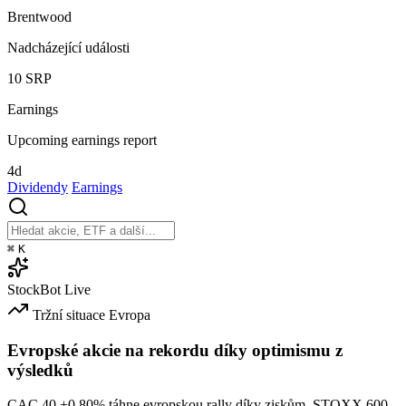
Brentwood
Nadcházející události
10
SRP
Earnings
Upcoming earnings report
4d
Dividendy
Earnings
⌘
K
StockBot
Live
Tržní situace
Evropa
Evropské akcie na rekordu díky optimismu z
výsledků
CAC 40
+0.80%
táhne evropskou rally díky ziskům. STOXX 600