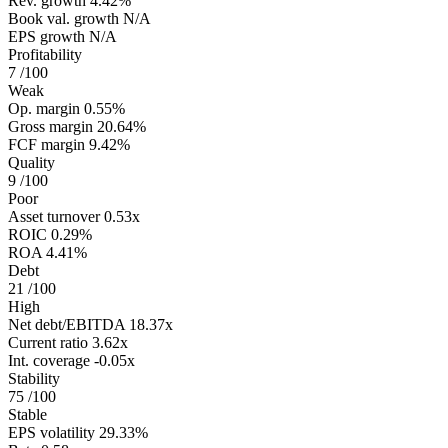
Rev. growth
4.42%
Book val. growth
N/A
EPS growth
N/A
Profitability
7
/100
Weak
Op. margin
0.55%
Gross margin
20.64%
FCF margin
9.42%
Quality
9
/100
Poor
Asset turnover
0.53x
ROIC
0.29%
ROA
4.41%
Debt
21
/100
High
Net debt/EBITDA
18.37x
Current ratio
3.62x
Int. coverage
-0.05x
Stability
75
/100
Stable
EPS volatility
29.33%