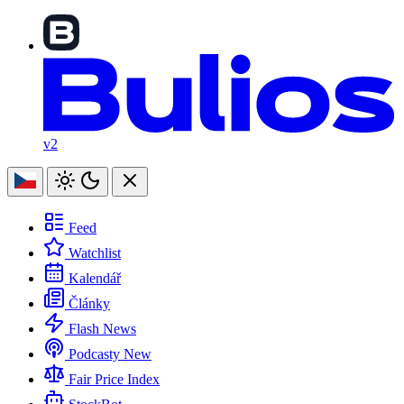
v2
Feed
Watchlist
Kalendář
Články
Flash News
Podcasty
New
Fair Price Index