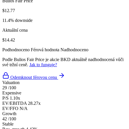
Bulios Fair Price
$12.77
11.4% downside
Aktuální cena
$14.42
Podhodnoceno
Férová hodnota
Nadhodnoceno
Podle Bulios Fair Price je akcie BKD aktuálně nadhodnocená vůči
své tržní ceně.
Jak to funguje?
Odemknout férovou cenu
Valuation
29
/100
Expensive
P/S
1.10x
EV/EBITDA
28.27x
EV/FFO
N/A
Growth
42
/100
Stable