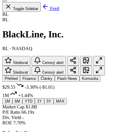
Feed
Toggle Sidebar
BL
BL
BlackLine, Inc.
BL · NASDAQ
Sledovat
Cenový alert
Sledovat
Cenový alert
Přehled
Finance
Články
Flash News
Komunita
$29.55
-3.30%
(-$1.01)
1M
+1.44%
1M
6M
YTD
1Y
5Y
MAX
Market Cap
$1.8B
P/E Ratio
66.19x
Div. Yield
-
ROE
7.70%