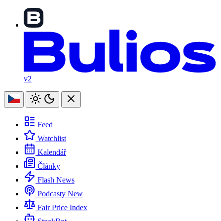
v2
Feed
Watchlist
Kalendář
Články
Flash News
Podcasty
New
Fair Price Index