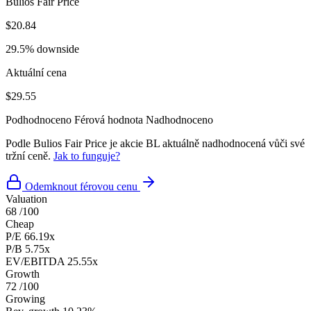
Bulios Fair Price
$20.84
29.5% downside
Aktuální cena
$29.55
Podhodnoceno
Férová hodnota
Nadhodnoceno
Podle Bulios Fair Price je akcie BL aktuálně nadhodnocená vůči své
tržní ceně.
Jak to funguje?
Odemknout férovou cenu
Valuation
68
/100
Cheap
P/E
66.19x
P/B
5.75x
EV/EBITDA
25.55x
Growth
72
/100
Growing