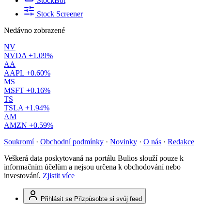
StockBot
Stock Screener
Nedávno zobrazené
NV
NVDA
+1.09%
AA
AAPL
+0.60%
MS
MSFT
+0.16%
TS
TSLA
+1.94%
AM
AMZN
+0.59%
Soukromí
·
Obchodní podmínky
·
Novinky
·
O nás
·
Redakce
Veškerá data poskytovaná na portálu Bulios slouží pouze k
informačním účelům a nejsou určena k obchodování nebo
investování.
Zjistit více
Přihlásit se
Přizpůsobte si svůj feed