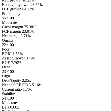
Rev. growth
10.23%
Book val. growth
43.75%
FCF growth
84.22%
Profitability
55
/100
Moderate
Gross margin
75.38%
FCF margin
23.01%
Net margin
3.71%
Quality
22
/100
Poor
ROIC
1.56%
Asset turnover
0.49x
ROE
7.70%
Debt
23
/100
High
Debt/Equity
2.25x
Net debt/EBITDA
5.16x
Current ratio
1.70x
Stability
54
/100
Moderate
Beta
0.66x