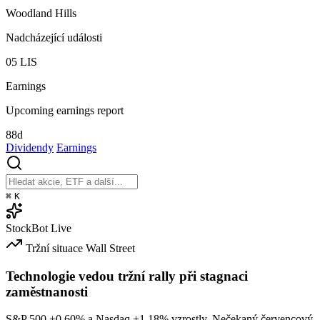
Woodland Hills
Nadcházející události
05
LIS
Earnings
Upcoming earnings report
88d
Dividendy
Earnings
⌘
K
StockBot
Live
Tržní situace
Wall Street
Technologie vedou tržní rally při stagnaci
zaměstnanosti
S&P 500
+0.60%
a Nasdaq
+1.18%
vzrostly. Nečekaný červencový