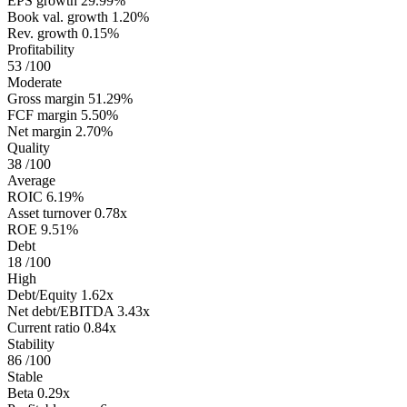
EPS growth
29.99%
Book val. growth
1.20%
Rev. growth
0.15%
Profitability
53
/100
Moderate
Gross margin
51.29%
FCF margin
5.50%
Net margin
2.70%
Quality
38
/100
Average
ROIC
6.19%
Asset turnover
0.78x
ROE
9.51%
Debt
18
/100
High
Debt/Equity
1.62x
Net debt/EBITDA
3.43x
Current ratio
0.84x
Stability
86
/100
Stable
Beta
0.29x