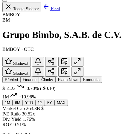
Feed
Toggle Sidebar
BMBOY
BM
Grupo Bimbo, S.A.B. de C.V.
BMBOY · OTC
Sledovat
Sledovat
Přehled
Finance
Články
Flash News
Komunita
$14.22
-0.70%
(-$0.10)
1M
+10.96%
1M
6M
YTD
1Y
5Y
MAX
Market Cap
263.3B $
P/E Ratio
30.52x
Div. Yield
1.76%
ROE
9.51%