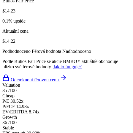
Bulios Fair Price
$14.23
0.1% upside
Aktuální cena
$14.22
Podhodnoceno
Férová hodnota
Nadhodnoceno
Podle Bulios Fair Price se akcie BMBOY aktuálně obchoduje
blízko své férové hodnoty.
Jak to funguje?
Odemknout férovou cenu
Valuation
85
/100
Cheap
P/E
30.52x
P/FCF
14.98x
EV/EBITDA
8.74x
Growth
36
/100
Stable