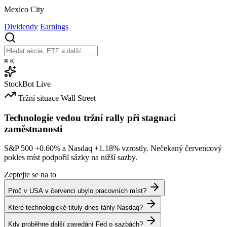
Mexico City
Dividendy
Earnings
⌘
K
StockBot
Live
Tržní situace
Wall Street
Technologie vedou tržní rally při stagnaci
zaměstnanosti
S&P 500
+0.60%
a Nasdaq
+1.18%
vzrostly. Nečekaný červencový
pokles míst podpořil sázky na nižší sazby.
Zeptejte se na to
Proč v USA v červenci ubylo pracovních míst?
Které technologické tituly dnes táhly Nasdaq?
Kdy proběhne další zasedání Fed o sazbách?