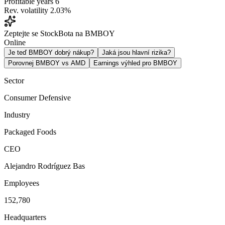
Profitable years
6
Rev. volatility
2.03%
Zeptejte se StockBota na BMBOY
Online
Je teď BMBOY dobrý nákup?
Jaká jsou hlavní rizika?
Porovnej BMBOY vs AMD
Earnings výhled pro BMBOY
Sector
Consumer Defensive
Industry
Packaged Foods
CEO
Alejandro Rodríguez Bas
Employees
152,780
Headquarters