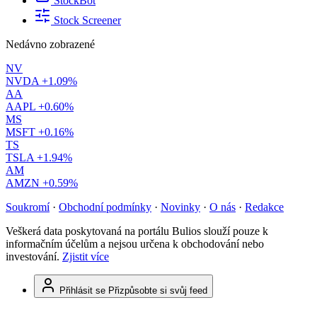
StockBot
Stock Screener
Nedávno zobrazené
NV
NVDA
+1.09%
AA
AAPL
+0.60%
MS
MSFT
+0.16%
TS
TSLA
+1.94%
AM
AMZN
+0.59%
Soukromí
·
Obchodní podmínky
·
Novinky
·
O nás
·
Redakce
Veškerá data poskytovaná na portálu Bulios slouží pouze k
informačním účelům a nejsou určena k obchodování nebo
investování.
Zjistit více
Přihlásit se
Přizpůsobte si svůj feed