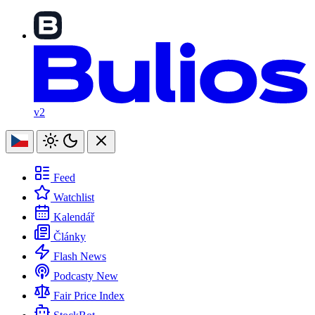
v2
Feed
Watchlist
Kalendář
Články
Flash News
Podcasty
New
Fair Price Index