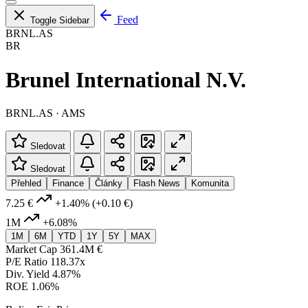
Feed
Toggle Sidebar
BRNL.AS
BR
Brunel International N.V.
BRNL.AS · AMS
Sledovat
Sledovat
Přehled
Finance
Články
Flash News
Komunita
7.25 €
+1.40%
(+0.10 €)
1M
+6.08%
1M
6M
YTD
1Y
5Y
MAX
Market Cap
361.4M €
P/E Ratio
118.37x
Div. Yield
4.87%
ROE
1.06%