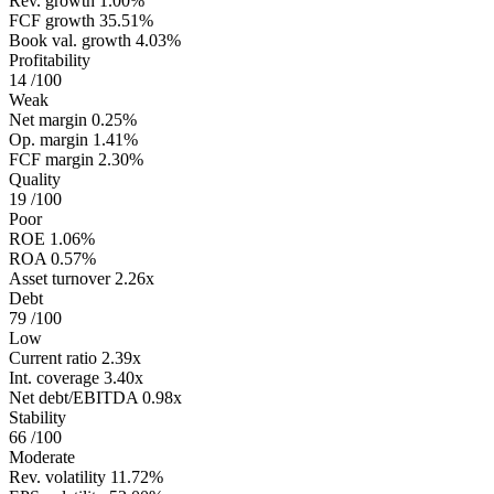
Rev. growth
1.00%
FCF growth
35.51%
Book val. growth
4.03%
Profitability
14
/100
Weak
Net margin
0.25%
Op. margin
1.41%
FCF margin
2.30%
Quality
19
/100
Poor
ROE
1.06%
ROA
0.57%
Asset turnover
2.26x
Debt
79
/100
Low
Current ratio
2.39x
Int. coverage
3.40x
Net debt/EBITDA
0.98x
Stability
66
/100
Moderate
Rev. volatility
11.72%