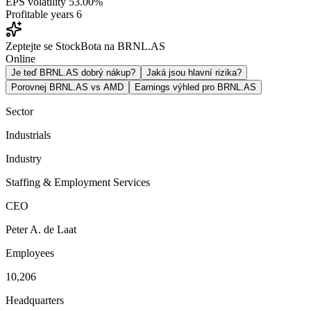
EPS volatility
53.00%
Profitable years
6
Zeptejte se StockBota na BRNL.AS
Online
Je teď BRNL.AS dobrý nákup?
Jaká jsou hlavní rizika?
Porovnej BRNL.AS vs AMD
Earnings výhled pro BRNL.AS
Sector
Industrials
Industry
Staffing & Employment Services
CEO
Peter A. de Laat
Employees
10,206
Headquarters