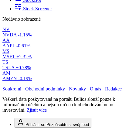
StockBot
Stock Screener
Nedávno zobrazené
NV
NVDA
-1.15%
AA
AAPL
-0.61%
MS
MSFT
+2.32%
TS
TSLA
+0.78%
AM
AMZN
-0.19%
Soukromí
·
Obchodní podmínky
·
Novinky
·
O nás
·
Redakce
Veškerá data poskytovaná na portálu Bulios slouží pouze k
informačním účelům a nejsou určena k obchodování nebo
investování.
Zjistit více
Přihlásit se
Přizpůsobte si svůj feed