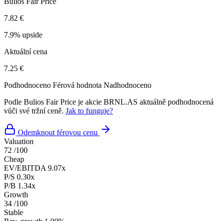
Bulios Fair Price
7.82 €
7.9% upside
Aktuální cena
7.25 €
Podhodnoceno
Férová hodnota
Nadhodnoceno
Podle Bulios Fair Price je akcie BRNL.AS aktuálně podhodnocená
vůči své tržní ceně.
Jak to funguje?
Odemknout férovou cenu
Valuation
72
/100
Cheap
EV/EBITDA
9.07x
P/S
0.30x
P/B
1.34x
Growth
34
/100
Stable