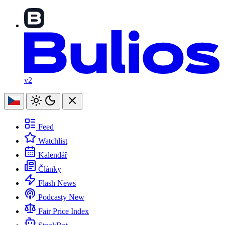
v2
Feed
Watchlist
Kalendář
Články
Flash News
Podcasty
New
Fair Price Index