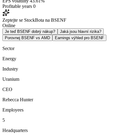
EPS volatility
43.61%
Profitable years
0
Zeptejte se StockBota na BSENF
Online
Je teď BSENF dobrý nákup?
Jaká jsou hlavní rizika?
Porovnej BSENF vs AMD
Earnings výhled pro BSENF
Sector
Energy
Industry
Uranium
CEO
Rebecca Hunter
Employees
5
Headquarters