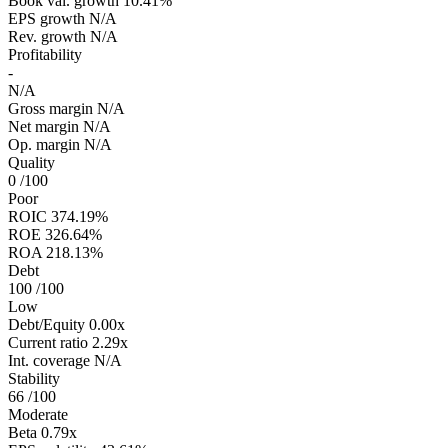
Book val. growth
10.41%
EPS growth
N/A
Rev. growth
N/A
Profitability
-
N/A
Gross margin
N/A
Net margin
N/A
Op. margin
N/A
Quality
0
/100
Poor
ROIC
374.19%
ROE
326.64%
ROA
218.13%
Debt
100
/100
Low
Debt/Equity
0.00x
Current ratio
2.29x
Int. coverage
N/A
Stability
66
/100
Moderate
Beta
0.79x