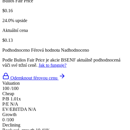
Bulios Fair Price
$0.16
24.0% upside
Aktuální cena
$0.13
Podhodnoceno
Férová hodnota
Nadhodnoceno
Podle Bulios Fair Price je akcie BSENF aktuálně podhodnocená
vůči své tržní ceně.
Jak to funguje?
Odemknout férovou cenu
Valuation
100
/100
Cheap
P/B
1.01x
P/E
N/A
EV/EBITDA
N/A
Growth
0
/100
Declining