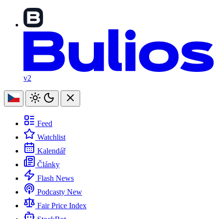
v2
Feed
Watchlist
Kalendář
Články
Flash News
Podcasty
New
Fair Price Index