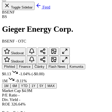
Feed
Toggle Sidebar
BSENF
BS
Gieger Energy Corp.
BSENF · OTC
Sledovat
Sledovat
Přehled
Finance
Články
Flash News
Komunita
$0.13
-1.04%
(-$0.00)
1M
-9.11%
1M
6M
YTD
1Y
5Y
MAX
Market Cap
$4.9M
P/E Ratio
-
Div. Yield
-
ROE
326.64%