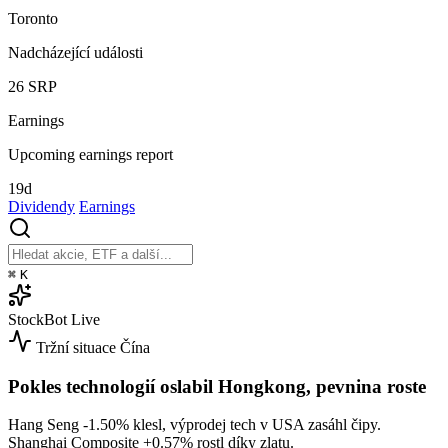
Toronto
Nadcházející události
26
SRP
Earnings
Upcoming earnings report
19d
Dividendy
Earnings
⌘
K
StockBot
Live
Tržní situace
Čína
Pokles technologií oslabil Hongkong, pevnina roste
Hang Seng
-1.50%
klesl, výprodej tech v USA zasáhl čipy.
Shanghai Composite
+0.57%
rostl díky zlatu.