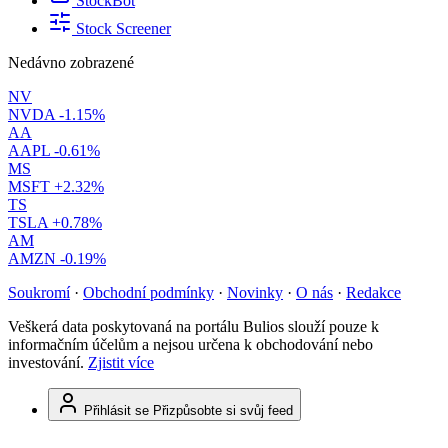
StockBot
Stock Screener
Nedávno zobrazené
NV
NVDA
-1.15%
AA
AAPL
-0.61%
MS
MSFT
+2.32%
TS
TSLA
+0.78%
AM
AMZN
-0.19%
Soukromí
·
Obchodní podmínky
·
Novinky
·
O nás
·
Redakce
Veškerá data poskytovaná na portálu Bulios slouží pouze k
informačním účelům a nejsou určena k obchodování nebo
investování.
Zjistit více
Přihlásit se
Přizpůsobte si svůj feed