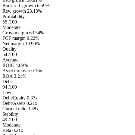
EPS growth
56.91%
Book val. growth
6.59%
Rev. growth
23.13%
Profitability
55
/100
Moderate
Gross margin
63.54%
FCF margin
9.22%
Net margin
19.90%
Quality
54
/100
Average
ROIC
4.69%
Asset turnover
0.16x
ROA
3.21%
Debt
94
/100
Low
Debt/Equity
0.37x
Debt/Assets
0.21x
Current ratio
3.38x
Stability
49
/100
Moderate
Beta
0.21x