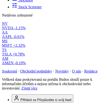
StockBot
Stock Screener
Nedávno zobrazené
NV
NVDA
-1.15%
AA
AAPL
-0.61%
MS
MSFT
+2.32%
TS
TSLA
+0.78%
AM
AMZN
-0.19%
Soukromí
·
Obchodní podmínky
·
Novinky
·
O nás
·
Redakce
Veškerá data poskytovaná na portálu Bulios slouží pouze k
informačním účelům a nejsou určena k obchodování nebo
investování.
Zjistit více
Přihlásit se
Přizpůsobte si svůj feed