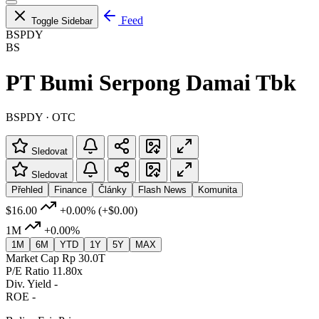
Feed
Toggle Sidebar
BSPDY
BS
PT Bumi Serpong Damai Tbk
BSPDY · OTC
Sledovat
Sledovat
Přehled
Finance
Články
Flash News
Komunita
$16.00
+0.00%
(+$0.00)
1M
+0.00%
1M
6M
YTD
1Y
5Y
MAX
Market Cap
Rp 30.0T
P/E Ratio
11.80x
Div. Yield
-
ROE
-