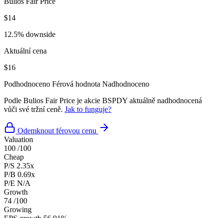
Bulios Fair Price
$14
12.5% downside
Aktuální cena
$16
Podhodnoceno
Férová hodnota
Nadhodnoceno
Podle Bulios Fair Price je akcie BSPDY aktuálně nadhodnocená
vůči své tržní ceně.
Jak to funguje?
Odemknout férovou cenu
Valuation
100
/100
Cheap
P/S
2.35x
P/B
0.69x
P/E
N/A
Growth
74
/100
Growing