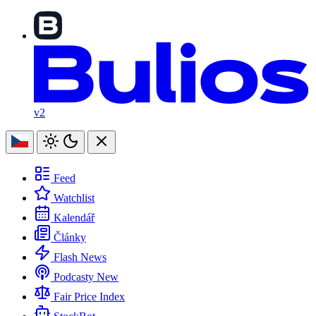
v2
Feed
Watchlist
Kalendář
Články
Flash News
Podcasty
New
Fair Price Index