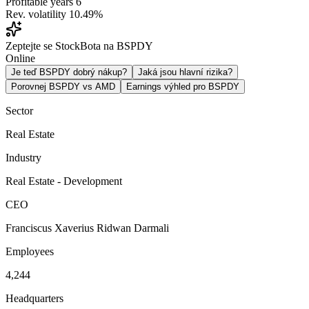
Profitable years
6
Rev. volatility
10.49%
Zeptejte se StockBota na BSPDY
Online
Je teď BSPDY dobrý nákup?
Jaká jsou hlavní rizika?
Porovnej BSPDY vs AMD
Earnings výhled pro BSPDY
Sector
Real Estate
Industry
Real Estate - Development
CEO
Franciscus Xaverius Ridwan Darmali
Employees
4,244
Headquarters