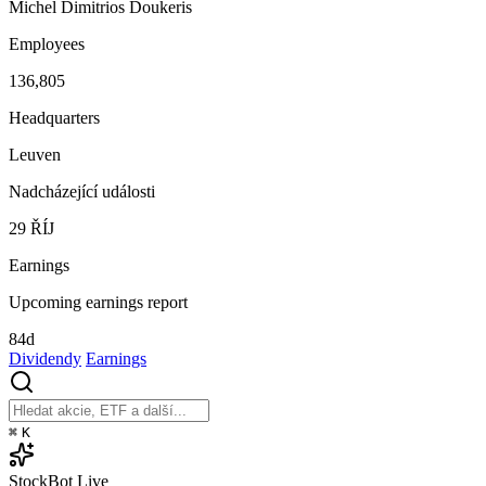
Michel Dimitrios Doukeris
Employees
136,805
Headquarters
Leuven
Nadcházející události
29
ŘÍJ
Earnings
Upcoming earnings report
84d
Dividendy
Earnings
⌘
K
StockBot
Live