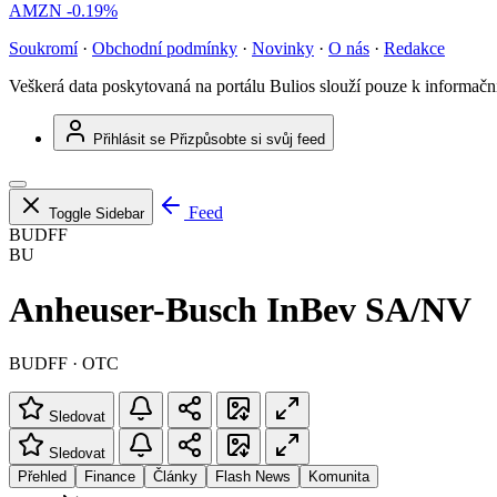
AMZN
-0.19%
Soukromí
·
Obchodní podmínky
·
Novinky
·
O nás
·
Redakce
Veškerá data poskytovaná na portálu Bulios slouží pouze k informač
Přihlásit se
Přizpůsobte si svůj feed
Feed
Toggle Sidebar
BUDFF
BU
Anheuser-Busch InBev SA/NV
BUDFF · OTC
Sledovat
Sledovat
Přehled
Finance
Články
Flash News
Komunita