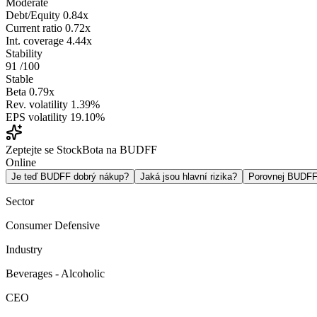
Moderate
Debt/Equity
0.84x
Current ratio
0.72x
Int. coverage
4.44x
Stability
91
/100
Stable
Beta
0.79x
Rev. volatility
1.39%
EPS volatility
19.10%
Zeptejte se StockBota na BUDFF
Online
Je teď BUDFF dobrý nákup?
Jaká jsou hlavní rizika?
Porovnej BUDF
Sector
Consumer Defensive
Industry
Beverages - Alcoholic
CEO