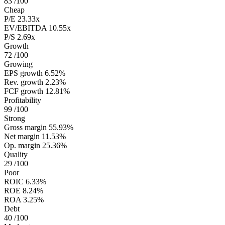
83
/100
Cheap
P/E
23.33x
EV/EBITDA
10.55x
P/S
2.69x
Growth
72
/100
Growing
EPS growth
6.52%
Rev. growth
2.23%
FCF growth
12.81%
Profitability
99
/100
Strong
Gross margin
55.93%
Net margin
11.53%
Op. margin
25.36%
Quality
29
/100
Poor
ROIC
6.33%
ROE
8.24%
ROA
3.25%
Debt
40
/100