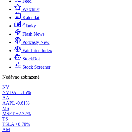
Feed
Watchlist
Kalendář
Články
Flash News
Podcasty
New
Fair Price Index
StockBot
Stock Screener
Nedávno zobrazené
NV
NVDA
-1.15%
AA
AAPL
-0.61%
MS
MSFT
+2.32%
TS
TSLA
+0.78%
AM