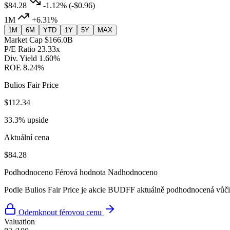
$84.28
-1.12%
(-$0.96)
1M
+6.31%
1M
6M
YTD
1Y
5Y
MAX
Market Cap
$166.0B
P/E Ratio
23.33x
Div. Yield
1.60%
ROE
8.24%
Bulios Fair Price
$112.34
33.3% upside
Aktuální cena
$84.28
Podhodnoceno
Férová hodnota
Nadhodnoceno
Podle Bulios Fair Price je akcie BUDFF aktuálně podhodnocená vůči 
Odemknout férovou cenu
Valuation