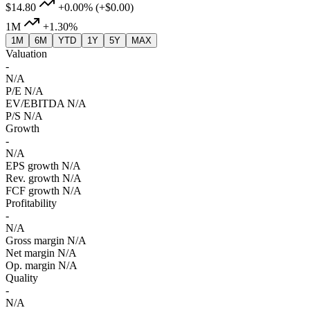
$14.80
+0.00%
(+$0.00)
1M
+1.30%
1M
6M
YTD
1Y
5Y
MAX
Valuation
-
N/A
P/E
N/A
EV/EBITDA
N/A
P/S
N/A
Growth
-
N/A
EPS growth
N/A
Rev. growth
N/A
FCF growth
N/A
Profitability
-
N/A
Gross margin
N/A
Net margin
N/A
Op. margin
N/A
Quality
-
N/A