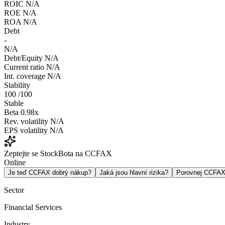
ROIC
N/A
ROE
N/A
ROA
N/A
Debt
-
N/A
Debt/Equity
N/A
Current ratio
N/A
Int. coverage
N/A
Stability
100
/100
Stable
Beta
0.98x
Rev. volatility
N/A
EPS volatility
N/A
Zeptejte se StockBota na CCFAX
Online
Je teď CCFAX dobrý nákup?
Jaká jsou hlavní rizika?
Porovnej CCFA
Sector
Financial Services
Industry