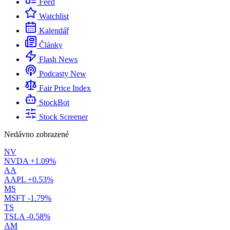
Feed
Watchlist
Kalendář
Články
Flash News
Podcasty
New
Fair Price Index
StockBot
Stock Screener
Nedávno zobrazené
NV
NVDA
+1.09%
AA
AAPL
+0.53%
MS
MSFT
-1.79%
TS
TSLA
-0.58%
AM