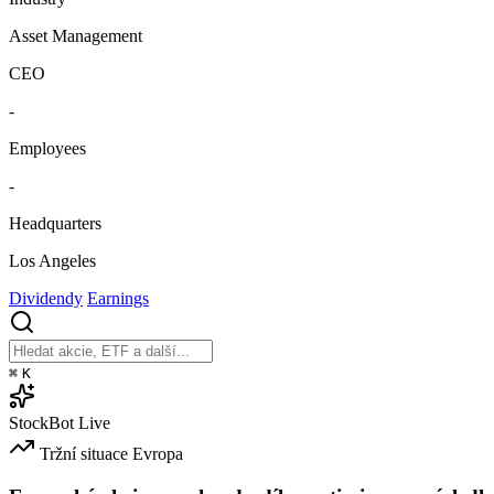
Asset Management
CEO
-
Employees
-
Headquarters
Los Angeles
Dividendy
Earnings
⌘
K
StockBot
Live
Tržní situace
Evropa