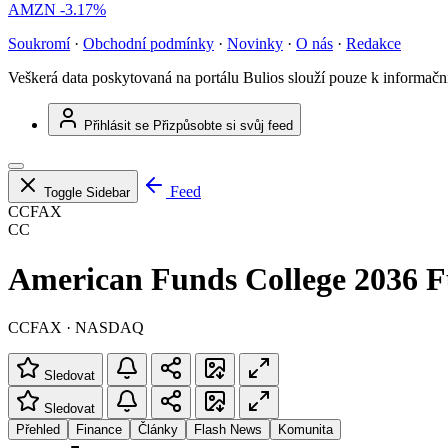
AMZN
-3.17%
Soukromí
·
Obchodní podmínky
·
Novinky
·
O nás
·
Redakce
Veškerá data poskytovaná na portálu Bulios slouží pouze k informač
Přihlásit se
Přizpůsobte si svůj feed
Feed
Toggle Sidebar
CCFAX
CC
American Funds College 2036 
CCFAX · NASDAQ
Sledovat
Sledovat
Přehled
Finance
Články
Flash News
Komunita