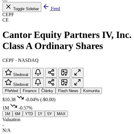
Feed
Toggle Sidebar
CEPF
CE
Cantor Equity Partners IV, Inc.
Class A Ordinary Shares
CEPF · NASDAQ
Sledovat
Sledovat
Přehled
Finance
Články
Flash News
Komunita
$10.38
-0.04%
(-$0.00)
1M
-0.57%
1M
6M
YTD
1Y
5Y
MAX
Valuation
-
N/A