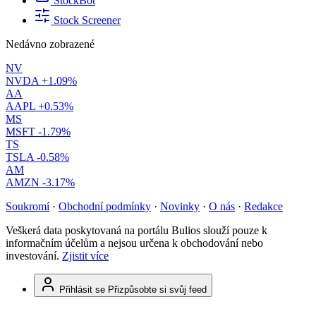
StockBot
Stock Screener
Nedávno zobrazené
NV
NVDA
+1.09%
AA
AAPL
+0.53%
MS
MSFT
-1.79%
TS
TSLA
-0.58%
AM
AMZN
-3.17%
Soukromí
·
Obchodní podmínky
·
Novinky
·
O nás
·
Redakce
Veškerá data poskytovaná na portálu Bulios slouží pouze k
informačním účelům a nejsou určena k obchodování nebo
investování.
Zjistit více
Přihlásit se
Přizpůsobte si svůj feed