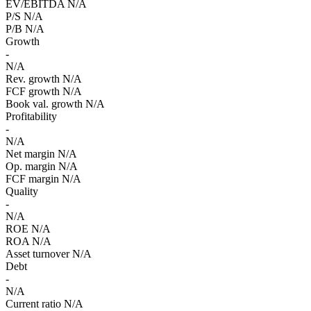
EV/EBITDA
N/A
P/S
N/A
P/B
N/A
Growth
-
N/A
Rev. growth
N/A
FCF growth
N/A
Book val. growth
N/A
Profitability
-
N/A
Net margin
N/A
Op. margin
N/A
FCF margin
N/A
Quality
-
N/A
ROE
N/A
ROA
N/A
Asset turnover
N/A
Debt
-
N/A
Current ratio
N/A