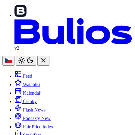
v2
Feed
Watchlist
Kalendář
Články
Flash News
Podcasty
New
Fair Price Index