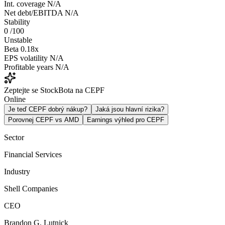
Int. coverage
N/A
Net debt/EBITDA
N/A
Stability
0
/100
Unstable
Beta
0.18x
EPS volatility
N/A
Profitable years
N/A
Zeptejte se StockBota na CEPF
Online
Je teď CEPF dobrý nákup?
Jaká jsou hlavní rizika?
Porovnej CEPF vs AMD
Earnings výhled pro CEPF
Sector
Financial Services
Industry
Shell Companies
CEO
Brandon G. Lutnick