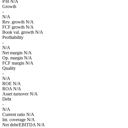
P/B
N/A
Growth
-
N/A
Rev. growth
N/A
FCF growth
N/A
Book val. growth
N/A
Profitability
-
N/A
Net margin
N/A
Op. margin
N/A
FCF margin
N/A
Quality
-
N/A
ROE
N/A
ROA
N/A
Asset turnover
N/A
Debt
-
N/A
Current ratio
N/A
Int. coverage
N/A
Net debt/EBITDA
N/A