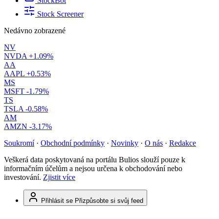
StockBot
Stock Screener
Nedávno zobrazené
NV
NVDA
+1.09%
AA
AAPL
+0.53%
MS
MSFT
-1.79%
TS
TSLA
-0.58%
AM
AMZN
-3.17%
Soukromí
·
Obchodní podmínky
·
Novinky
·
O nás
·
Redakce
Veškerá data poskytovaná na portálu Bulios slouží pouze k
informačním účelům a nejsou určena k obchodování nebo
investování.
Zjistit více
Přihlásit se
Přizpůsobte si svůj feed