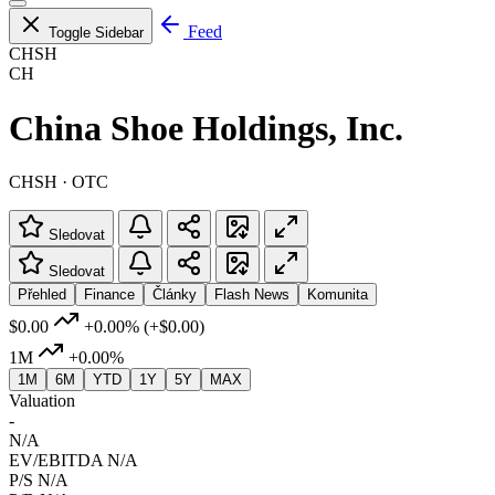
Feed
Toggle Sidebar
CHSH
CH
China Shoe Holdings, Inc.
CHSH · OTC
Sledovat
Sledovat
Přehled
Finance
Články
Flash News
Komunita
$0.00
+0.00%
(+$0.00)
1M
+0.00%
1M
6M
YTD
1Y
5Y
MAX
Valuation
-
N/A
EV/EBITDA
N/A
P/S
N/A