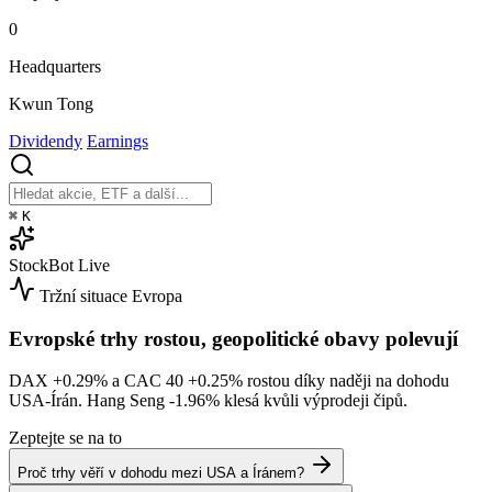
0
Headquarters
Kwun Tong
Dividendy
Earnings
⌘
K
StockBot
Live
Tržní situace
Evropa
Evropské trhy rostou, geopolitické obavy polevují
DAX
+0.29%
a CAC 40
+0.25%
rostou díky naději na dohodu
USA-Írán. Hang Seng
-1.96%
klesá kvůli výprodeji čipů.
Zeptejte se na to
Proč trhy věří v dohodu mezi USA a Íránem?