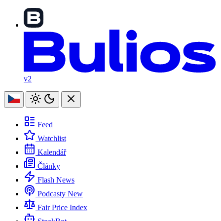
v2
Feed
Watchlist
Kalendář
Články
Flash News
Podcasty
New
Fair Price Index