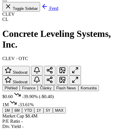
Feed
Toggle Sidebar
CLEV
CL
Concrete Leveling Systems,
Inc.
CLEV · OTC
Sledovat
Sledovat
Přehled
Finance
Články
Flash News
Komunita
$0.60
-39.90%
(-$0.40)
1M
-33.61%
1M
6M
YTD
1Y
5Y
MAX
Market Cap
$8.4M
P/E Ratio
-
Div. Yield
-