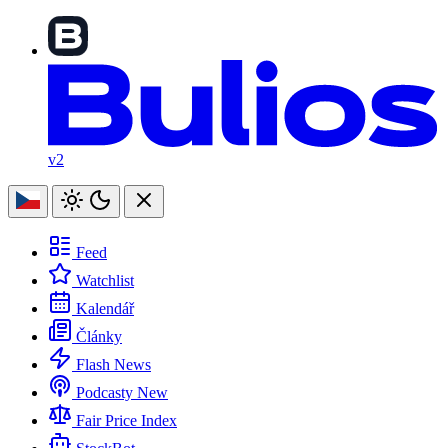
v2
Feed
Watchlist
Kalendář
Články
Flash News
Podcasty
New
Fair Price Index