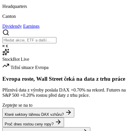
Headquarters
Canton
Dividendy
Earnings
⌘
K
StockBot
Live
Tržní situace
Evropa
Evropa roste, Wall Street čeká na data z trhu práce
Příznivá data z výroby poslala DAX
+0.70%
na rekord. Futures na
S&P 500
+0.20%
rostou před daty z trhu práce.
Zeptejte se na to
Které sektory táhnou DAX vzhůru?
Proč dnes rostou ceny ropy?