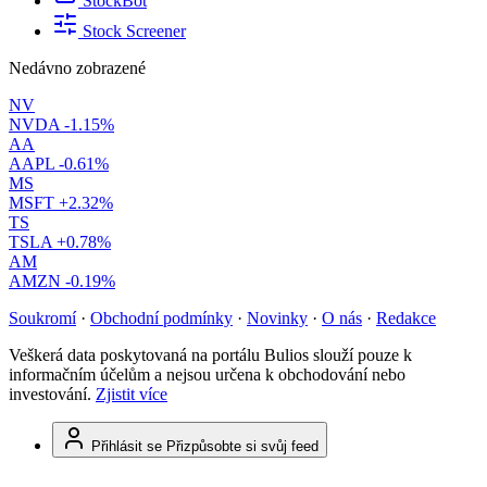
StockBot
Stock Screener
Nedávno zobrazené
NV
NVDA
-1.15%
AA
AAPL
-0.61%
MS
MSFT
+2.32%
TS
TSLA
+0.78%
AM
AMZN
-0.19%
Soukromí
·
Obchodní podmínky
·
Novinky
·
O nás
·
Redakce
Veškerá data poskytovaná na portálu Bulios slouží pouze k
informačním účelům a nejsou určena k obchodování nebo
investování.
Zjistit více
Přihlásit se
Přizpůsobte si svůj feed