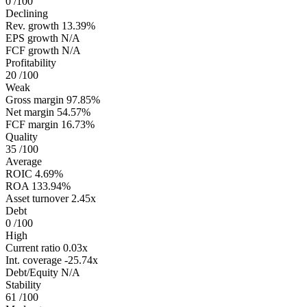
0
/100
Declining
Rev. growth
13.39%
EPS growth
N/A
FCF growth
N/A
Profitability
20
/100
Weak
Gross margin
97.85%
Net margin
54.57%
FCF margin
16.73%
Quality
35
/100
Average
ROIC
4.69%
ROA
133.94%
Asset turnover
2.45x
Debt
0
/100
High
Current ratio
0.03x
Int. coverage
-25.74x
Debt/Equity
N/A
Stability
61
/100