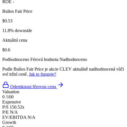
ROE
-
Bulios Fair Price
$0.53
11.8% downside
Aktuální cena
$0.6
Podhodnoceno
Férová hodnota
Nadhodnoceno
Podle Bulios Fair Price je akcie CLEV aktuálně nadhodnocená vůči
své tržní ceně.
Jak to funguje?
Odemknout férovou cenu
Valuation
0
/100
Expensive
P/S
150.52x
P/E
N/A
EV/EBITDA
N/A
Growth