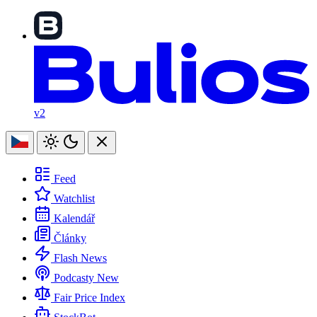
v2
Feed
Watchlist
Kalendář
Články
Flash News
Podcasty
New
Fair Price Index