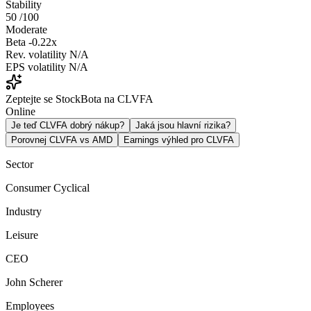
Stability
50
/100
Moderate
Beta
-0.22x
Rev. volatility
N/A
EPS volatility
N/A
Zeptejte se StockBota na CLVFA
Online
Je teď CLVFA dobrý nákup?
Jaká jsou hlavní rizika?
Porovnej CLVFA vs AMD
Earnings výhled pro CLVFA
Sector
Consumer Cyclical
Industry
Leisure
CEO
John Scherer
Employees