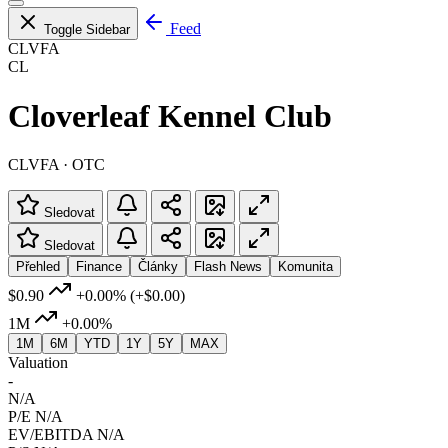
Feed
Toggle Sidebar
CLVFA
CL
Cloverleaf Kennel Club
CLVFA · OTC
Sledovat
Sledovat
Přehled
Finance
Články
Flash News
Komunita
$0.90
+0.00%
(+$0.00)
1M
+0.00%
1M
6M
YTD
1Y
5Y
MAX
Valuation
-
N/A
P/E
N/A
EV/EBITDA
N/A