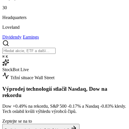
30
Headquarters
Loveland
Dividendy
Earnings
⌘
K
StockBot
Live
Tržní situace
Wall Street
Výprodej technologií stlačil Nasdaq, Dow na
rekordu
Dow
+0.49%
na rekordu, S&P 500
-0.17%
a Nasdaq
-0.83%
klesly.
Tech oslabil kvůli výhledu výrobců čipů.
Zeptejte se na to