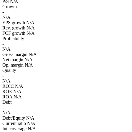
P/S
N/A
Growth
-
N/A
EPS growth
N/A
Rev. growth
N/A
FCF growth
N/A
Profitability
-
N/A
Gross margin
N/A
Net margin
N/A
Op. margin
N/A
Quality
-
N/A
ROIC
N/A
ROE
N/A
ROA
N/A
Debt
-
N/A
Debt/Equity
N/A
Current ratio
N/A
Int. coverage
N/A