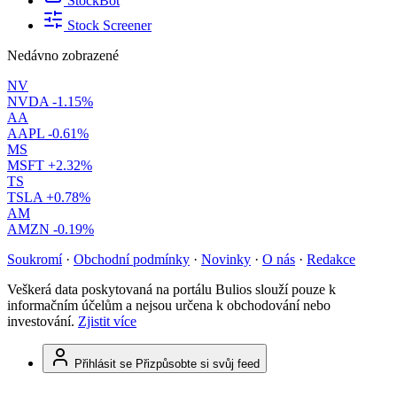
StockBot
Stock Screener
Nedávno zobrazené
NV
NVDA
-1.15%
AA
AAPL
-0.61%
MS
MSFT
+2.32%
TS
TSLA
+0.78%
AM
AMZN
-0.19%
Soukromí
·
Obchodní podmínky
·
Novinky
·
O nás
·
Redakce
Veškerá data poskytovaná na portálu Bulios slouží pouze k
informačním účelům a nejsou určena k obchodování nebo
investování.
Zjistit více
Přihlásit se
Přizpůsobte si svůj feed