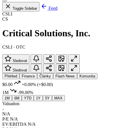
Feed
Toggle Sidebar
CSLI
CS
Critical Solutions, Inc.
CSLI · OTC
Sledovat
Sledovat
Přehled
Finance
Články
Flash News
Komunita
$0.00
+0.00%
(+$0.00)
1M
-99.00%
1M
6M
YTD
1Y
5Y
MAX
Valuation
-
N/A
P/E
N/A
EV/EBITDA
N/A