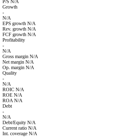
P/S
N/A
Growth
-
N/A
EPS growth
N/A
Rev. growth
N/A
FCF growth
N/A
Profitability
-
N/A
Gross margin
N/A
Net margin
N/A
Op. margin
N/A
Quality
-
N/A
ROIC
N/A
ROE
N/A
ROA
N/A
Debt
-
N/A
Debt/Equity
N/A
Current ratio
N/A
Int. coverage
N/A