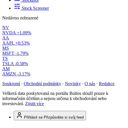
StockBot
Stock Screener
Nedávno zobrazené
NV
NVDA
+1.09%
AA
AAPL
+0.53%
MS
MSFT
-1.79%
TS
TSLA
-0.58%
AM
AMZN
-3.17%
Soukromí
·
Obchodní podmínky
·
Novinky
·
O nás
·
Redakce
Veškerá data poskytovaná na portálu Bulios slouží pouze k
informačním účelům a nejsou určena k obchodování nebo
investování.
Zjistit více
Přihlásit se
Přizpůsobte si svůj feed