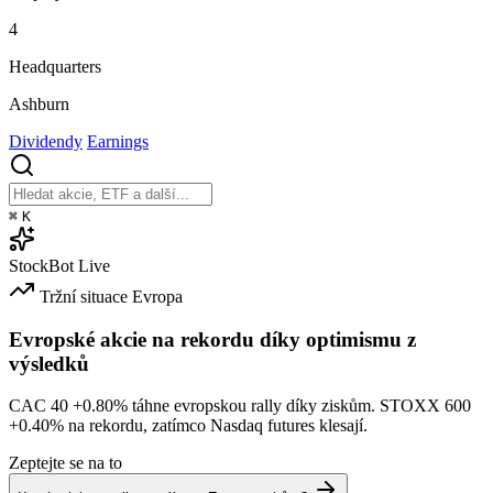
4
Headquarters
Ashburn
Dividendy
Earnings
⌘
K
StockBot
Live
Tržní situace
Evropa
Evropské akcie na rekordu díky optimismu z
výsledků
CAC 40
+0.80%
táhne evropskou rally díky ziskům. STOXX 600
+0.40%
na rekordu, zatímco Nasdaq futures klesají.
Zeptejte se na to