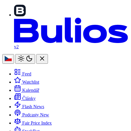
v2
Feed
Watchlist
Kalendář
Články
Flash News
Podcasty
New
Fair Price Index