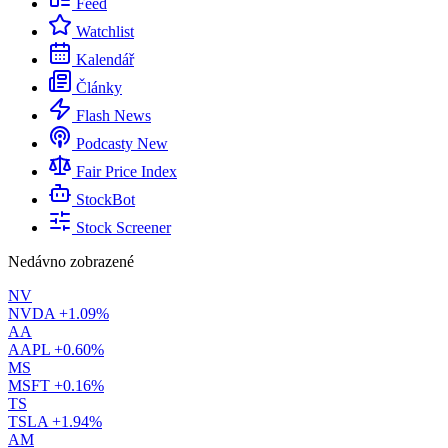
Feed
Watchlist
Kalendář
Články
Flash News
Podcasty
New
Fair Price Index
StockBot
Stock Screener
Nedávno zobrazené
NV
NVDA
+1.09%
AA
AAPL
+0.60%
MS
MSFT
+0.16%
TS
TSLA
+1.94%
AM