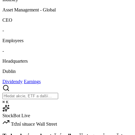
Asset Management - Global
CEO
-
Employees
-
Headquarters
Dublin
Dividendy
Earnings
⌘
K
StockBot
Live
Tržní situace
Wall Street