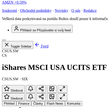
AMZN
+0.59%
Soukromí
·
Obchodní podmínky
·
Novinky
·
O nás
·
Redakce
Veškerá data poskytovaná na portálu Bulios slouží pouze k informač
Přihlásit se
Přizpůsobte si svůj feed
Feed
Toggle Sidebar
CSUS.SW
CS
iShares MSCI USA UCITS ETF
CSUS.SW · SIX
Sledovat
Sledovat
Přehled
Finance
Články
Flash News
Komunita