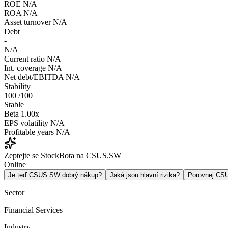
ROE
N/A
ROA
N/A
Asset turnover
N/A
Debt
-
N/A
Current ratio
N/A
Int. coverage
N/A
Net debt/EBITDA
N/A
Stability
100
/100
Stable
Beta
1.00x
EPS volatility
N/A
Profitable years
N/A
Zeptejte se StockBota na CSUS.SW
Online
Je teď CSUS.SW dobrý nákup?
Jaká jsou hlavní rizika?
Porovnej C
Sector
Financial Services
Industry