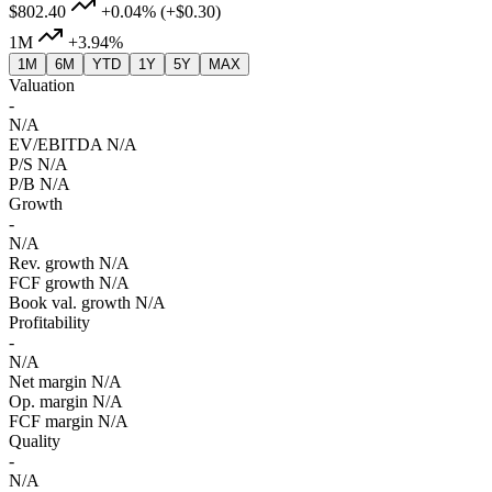
$802.40
+0.04%
(+$0.30)
1M
+3.94%
1M
6M
YTD
1Y
5Y
MAX
Valuation
-
N/A
EV/EBITDA
N/A
P/S
N/A
P/B
N/A
Growth
-
N/A
Rev. growth
N/A
FCF growth
N/A
Book val. growth
N/A
Profitability
-
N/A
Net margin
N/A
Op. margin
N/A
FCF margin
N/A
Quality
-
N/A