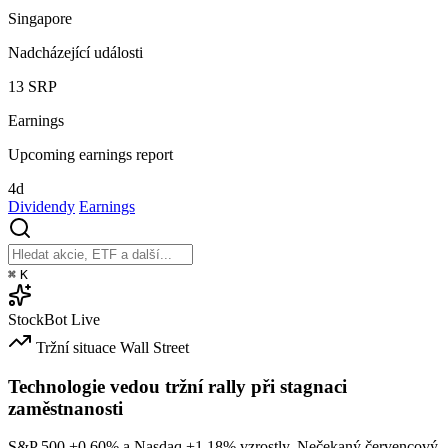
Singapore
Nadcházející události
13
SRP
Earnings
Upcoming earnings report
4d
Dividendy
Earnings
⌘
K
StockBot
Live
Tržní situace
Wall Street
Technologie vedou tržní rally při stagnaci
zaměstnanosti
S&P 500
+0.60%
a Nasdaq
+1.18%
vzrostly. Nečekaný červencový