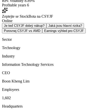
Rev. volatility
8.89%
Profitable years
6
Zeptejte se StockBota na CSYJF
Online
Je teď CSYJF dobrý nákup?
Jaká jsou hlavní rizika?
Porovnej CSYJF vs AMD
Earnings výhled pro CSYJF
Sector
Technology
Industry
Information Technology Services
CEO
Boon Kheng Lim
Employees
1,602
Headquarters