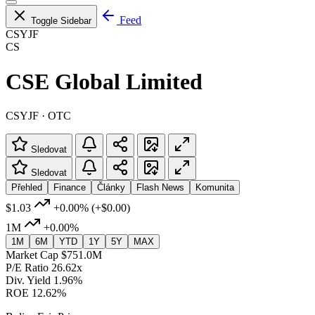
Feed
Toggle Sidebar
CSYJF
CS
CSE Global Limited
CSYJF · OTC
Sledovat
Sledovat
Přehled
Finance
Články
Flash News
Komunita
$1.03
+0.00%
(+$0.00)
1M
+0.00%
1M
6M
YTD
1Y
5Y
MAX
Market Cap
$751.0M
P/E Ratio
26.62x
Div. Yield
1.96%
ROE
12.62%