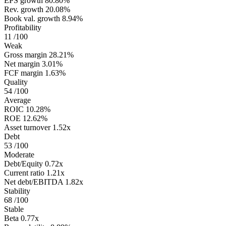
EPS growth
80.80%
Rev. growth
20.08%
Book val. growth
8.94%
Profitability
11
/100
Weak
Gross margin
28.21%
Net margin
3.01%
FCF margin
1.63%
Quality
54
/100
Average
ROIC
10.28%
ROE
12.62%
Asset turnover
1.52x
Debt
53
/100
Moderate
Debt/Equity
0.72x
Current ratio
1.21x
Net debt/EBITDA
1.82x
Stability
68
/100
Stable
Beta
0.77x