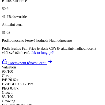
Bulios Fair Price
$0.6
41.7% downside
Aktuální cena
$1.03
Podhodnoceno
Férová hodnota
Nadhodnoceno
Podle Bulios Fair Price je akcie CSYJF aktuálně nadhodnocená
vůči své tržní ceně.
Jak to funguje?
Odemknout férovou cenu
Valuation
96
/100
Cheap
P/E
26.62x
EV/EBITDA
12.19x
PEG
0.47x
Growth
83
/100
Growing