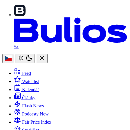
v2
Feed
Watchlist
Kalendář
Články
Flash News
Podcasty
New
Fair Price Index