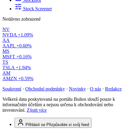
StockBot
Stock Screener
Nedávno zobrazené
NV
NVDA
+1.09%
AA
AAPL
+0.60%
MS
MSFT
+0.16%
TS
TSLA
+1.94%
AM
AMZN
+0.59%
Soukromí
·
Obchodní podmínky
·
Novinky
·
O nás
·
Redakce
Veškerá data poskytovaná na portálu Bulios slouží pouze k
informačním účelům a nejsou určena k obchodování nebo
investování.
Zjistit více
Přihlásit se
Přizpůsobte si svůj feed