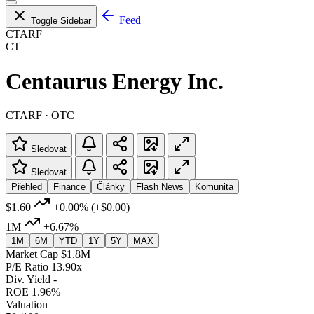
Feed
Toggle Sidebar
CTARF
CT
Centaurus Energy Inc.
CTARF · OTC
Sledovat
Sledovat
Přehled
Finance
Články
Flash News
Komunita
$1.60
+0.00%
(+$0.00)
1M
+6.67%
1M
6M
YTD
1Y
5Y
MAX
Market Cap
$1.8M
P/E Ratio
13.90x
Div. Yield
-
ROE
1.96%
Valuation