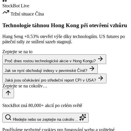
StockBot
Live
Tržní situace
Čína
Technologie táhnou Hong Kong při otevření vzhůru
Hang Seng
+0.53%
otevřel výše díky technologiím. US futures po
páteční rally ze snížení sazeb stagnují.
Zeptejte se na to
Proč dnes rostou technologické akcie v Hong Kongu?
Jak se nyní obchodují indexy v pevninské Číně?
Jaká jsou očekávání pro středeční report CPI v USA?
StockBot zná 80,000+ akcií po celém světě
Hledejte nebo se zeptejte na cokoliv…
Používáme nezbytné cookies pro fungování webu a volitelné