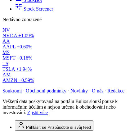
StockBot
Stock Screener
Nedávno zobrazené
NV
NVDA
+1.09%
AA
AAPL
+0.60%
MS
MSFT
+0.16%
TS
TSLA
+1.94%
AM
AMZN
+0.59%
Soukromí
·
Obchodní podmínky
·
Novinky
·
O nás
·
Redakce
Veškerá data poskytovaná na portálu Bulios slouží pouze k
informačním účelům a nejsou určena k obchodování nebo
investování.
Zjistit více
Přihlásit se
Přizpůsobte si svůj feed