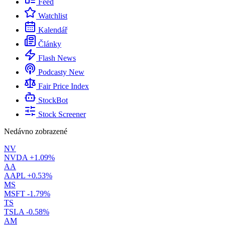
Feed
Watchlist
Kalendář
Články
Flash News
Podcasty
New
Fair Price Index
StockBot
Stock Screener
Nedávno zobrazené
NV
NVDA
+1.09%
AA
AAPL
+0.53%
MS
MSFT
-1.79%
TS
TSLA
-0.58%
AM