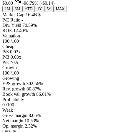
$0.00
-98.79%
(-$0.14)
1M
6M
YTD
1Y
5Y
MAX
Market Cap
16.4B $
P/E Ratio
-
Div. Yield
70.59%
ROE
12.40%
Valuation
100
/100
Cheap
P/S
0.03x
P/B
0.03x
P/E
N/A
Growth
100
/100
Growing
EPS growth
302.56%
Rev. growth
80.87%
Book val. growth
86.01%
Profitability
0
/100
Weak
Gross margin
8.05%
Net margin
10.53%
Op. margin
2.32%
Quality