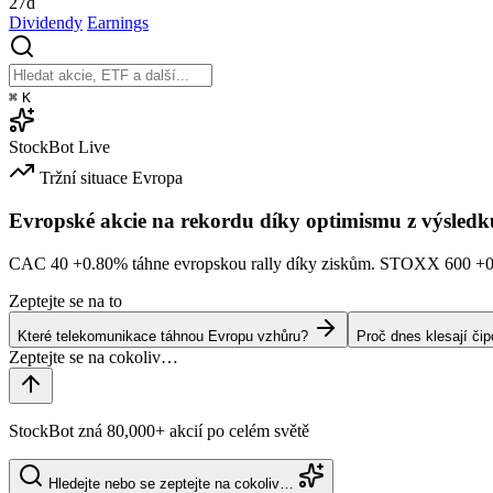
27d
Dividendy
Earnings
⌘
K
StockBot
Live
Tržní situace
Evropa
Evropské akcie na rekordu díky optimismu z výsledk
CAC 40
+0.80%
táhne evropskou rally díky ziskům. STOXX 600
+
Zeptejte se na to
Které telekomunikace táhnou Evropu vzhůru?
Proč dnes klesají či
StockBot zná 80,000+ akcií po celém světě
Hledejte nebo se zeptejte na cokoliv…