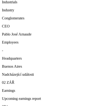
Industrials
Industry
Conglomerates
CEO
Pablo José Arnaude
Employees
-
Headquarters
Buenos Aires
Nadcházející události
02
ZÁŘ
Earnings
Upcoming earnings report