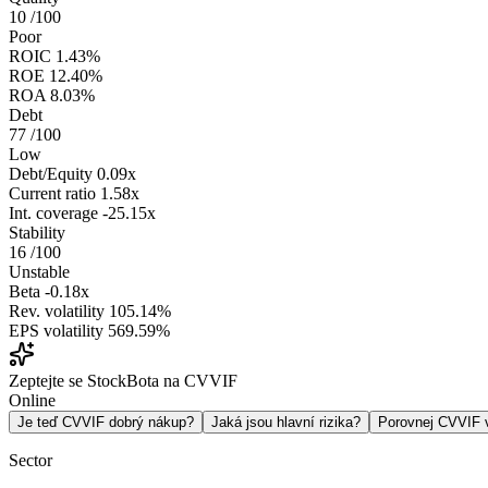
10
/100
Poor
ROIC
1.43%
ROE
12.40%
ROA
8.03%
Debt
77
/100
Low
Debt/Equity
0.09x
Current ratio
1.58x
Int. coverage
-25.15x
Stability
16
/100
Unstable
Beta
-0.18x
Rev. volatility
105.14%
EPS volatility
569.59%
Zeptejte se StockBota na CVVIF
Online
Je teď CVVIF dobrý nákup?
Jaká jsou hlavní rizika?
Porovnej CVVIF
Sector