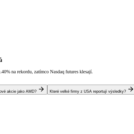
ů
0.40%
na rekordu, zatímco Nasdaq futures klesají.
pové akcie jako AMD?
Které velké firmy z USA reportují výsledky?