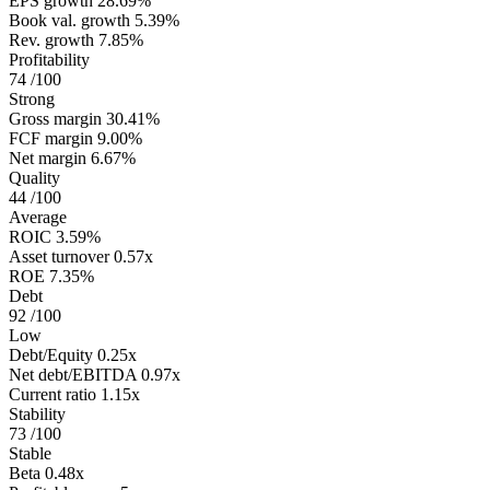
EPS growth
28.69%
Book val. growth
5.39%
Rev. growth
7.85%
Profitability
74
/100
Strong
Gross margin
30.41%
FCF margin
9.00%
Net margin
6.67%
Quality
44
/100
Average
ROIC
3.59%
Asset turnover
0.57x
ROE
7.35%
Debt
92
/100
Low
Debt/Equity
0.25x
Net debt/EBITDA
0.97x
Current ratio
1.15x
Stability
73
/100
Stable
Beta
0.48x