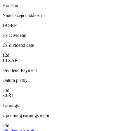
Houston
Nadcházející události
19
SRP
Ex-Dividend
Ex-dividend date
12d
10
ZÁŘ
Dividend Payment
Datum platby
34d
30
ŘÍJ
Earnings
Upcoming earnings report
84d
Dividendy
Earnings