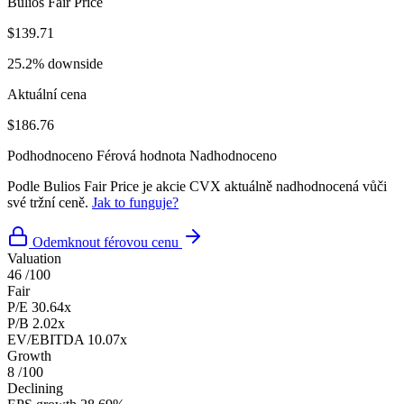
Bulios Fair Price
$139.71
25.2% downside
Aktuální cena
$186.76
Podhodnoceno
Férová hodnota
Nadhodnoceno
Podle Bulios Fair Price je akcie CVX aktuálně nadhodnocená vůči
své tržní ceně.
Jak to funguje?
Odemknout férovou cenu
Valuation
46
/100
Fair
P/E
30.64x
P/B
2.02x
EV/EBITDA
10.07x
Growth
8
/100
Declining