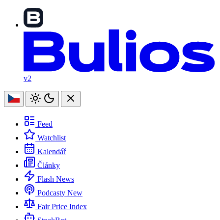
v2
Feed
Watchlist
Kalendář
Články
Flash News
Podcasty
New
Fair Price Index