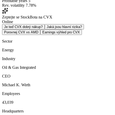
Profitable years
5
Rev. volatility
7.78%
Zeptejte se StockBota na CVX
Online
Je teď CVX dobrý nákup?
Jaká jsou hlavní rizika?
Porovnej CVX vs AMD
Earnings výhled pro CVX
Sector
Energy
Industry
Oil & Gas Integrated
CEO
Michael K. Wirth
Employees
43,039
Headquarters