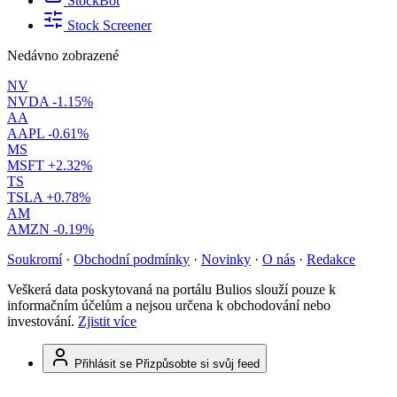
StockBot
Stock Screener
Nedávno zobrazené
NV
NVDA
-1.15%
AA
AAPL
-0.61%
MS
MSFT
+2.32%
TS
TSLA
+0.78%
AM
AMZN
-0.19%
Soukromí
·
Obchodní podmínky
·
Novinky
·
O nás
·
Redakce
Veškerá data poskytovaná na portálu Bulios slouží pouze k
informačním účelům a nejsou určena k obchodování nebo
investování.
Zjistit více
Přihlásit se
Přizpůsobte si svůj feed