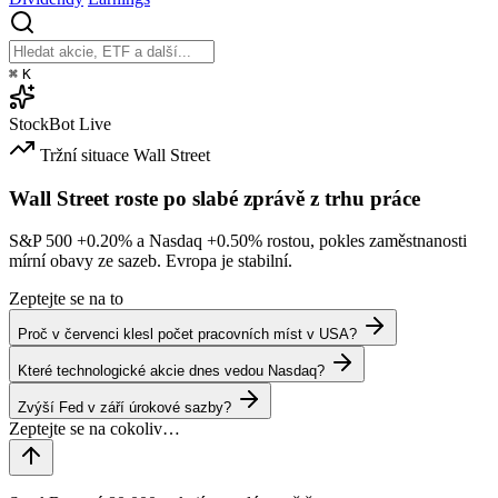
⌘
K
StockBot
Live
Tržní situace
Wall Street
Wall Street roste po slabé zprávě z trhu práce
S&P 500
+0.20%
a Nasdaq
+0.50%
rostou, pokles zaměstnanosti
mírní obavy ze sazeb. Evropa je stabilní.
Zeptejte se na to
Proč v červenci klesl počet pracovních míst v USA?
Které technologické akcie dnes vedou Nasdaq?
Zvýší Fed v září úrokové sazby?