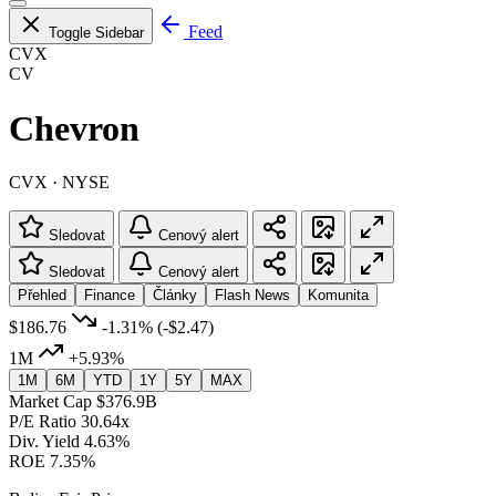
Feed
Toggle Sidebar
CVX
CV
Chevron
CVX · NYSE
Sledovat
Cenový alert
Sledovat
Cenový alert
Přehled
Finance
Články
Flash News
Komunita
$186.76
-1.31%
(-$2.47)
1M
+5.93%
1M
6M
YTD
1Y
5Y
MAX
Market Cap
$376.9B
P/E Ratio
30.64x
Div. Yield
4.63%
ROE
7.35%