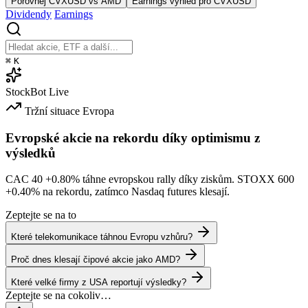
Porovnej CVXUSD vs AMD
Earnings výhled pro CVXUSD
Dividendy
Earnings
⌘
K
StockBot
Live
Tržní situace
Evropa
Evropské akcie na rekordu díky optimismu z
výsledků
CAC 40
+0.80%
táhne evropskou rally díky ziskům. STOXX 600
+0.40%
na rekordu, zatímco Nasdaq futures klesají.
Zeptejte se na to
Které telekomunikace táhnou Evropu vzhůru?
Proč dnes klesají čipové akcie jako AMD?
Které velké firmy z USA reportují výsledky?