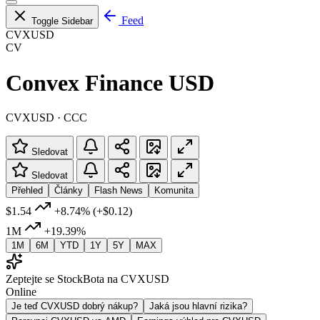
Feed
Toggle Sidebar
CVXUSD
CV
Convex Finance USD
CVXUSD · CCC
Sledovat
Sledovat
Přehled
Články
Flash News
Komunita
$1.54
+8.74%
(+$0.12)
1M
+19.39%
1M
6M
YTD
1Y
5Y
MAX
Zeptejte se StockBota na CVXUSD
Online
Je teď CVXUSD dobrý nákup?
Jaká jsou hlavní rizika?