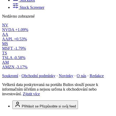
StockBot
Stock Screener
Nedávno zobrazené
NV
NVDA
+1.09%
AA
AAPL
+0.53%
MS
MSFT
-1.79%
TS
TSLA
-0.58%
AM
AMZN
-3.17%
Soukromí
·
Obchodní podmínky
·
Novinky
·
O nás
·
Redakce
Veškerá data poskytovaná na portálu Bulios slouží pouze k
informačním účelům a nejsou určena k obchodování nebo
investování.
Zjistit více
Přihlásit se
Přizpůsobte si svůj feed