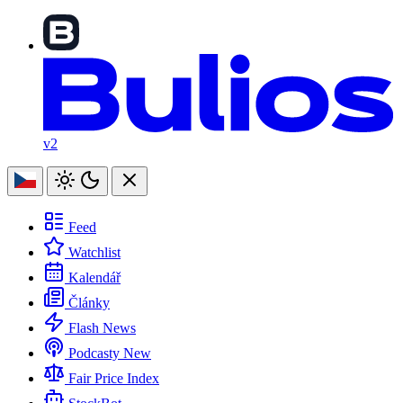
v2
Feed
Watchlist
Kalendář
Články
Flash News
Podcasty
New
Fair Price Index