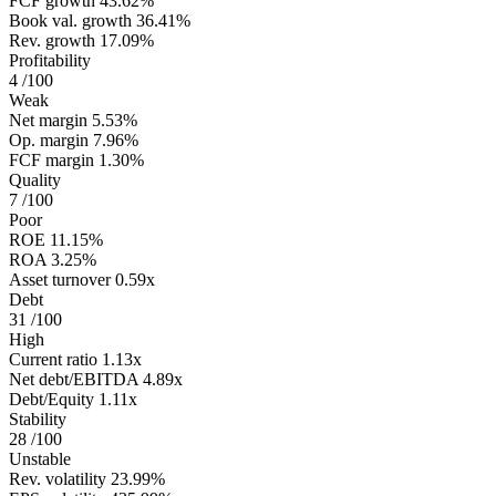
FCF growth
43.62%
Book val. growth
36.41%
Rev. growth
17.09%
Profitability
4
/100
Weak
Net margin
5.53%
Op. margin
7.96%
FCF margin
1.30%
Quality
7
/100
Poor
ROE
11.15%
ROA
3.25%
Asset turnover
0.59x
Debt
31
/100
High
Current ratio
1.13x
Net debt/EBITDA
4.89x
Debt/Equity
1.11x
Stability
28
/100
Unstable
Rev. volatility
23.99%