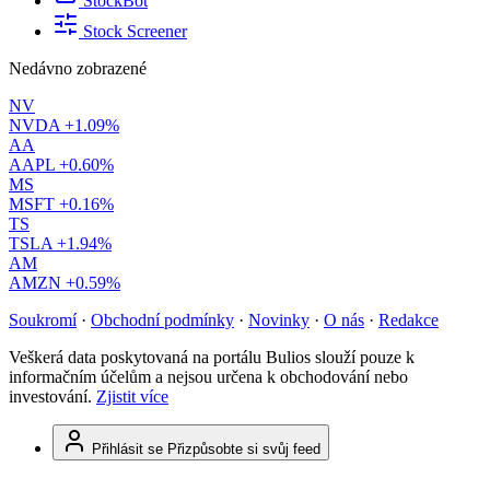
StockBot
Stock Screener
Nedávno zobrazené
NV
NVDA
+1.09%
AA
AAPL
+0.60%
MS
MSFT
+0.16%
TS
TSLA
+1.94%
AM
AMZN
+0.59%
Soukromí
·
Obchodní podmínky
·
Novinky
·
O nás
·
Redakce
Veškerá data poskytovaná na portálu Bulios slouží pouze k
informačním účelům a nejsou určena k obchodování nebo
investování.
Zjistit více
Přihlásit se
Přizpůsobte si svůj feed