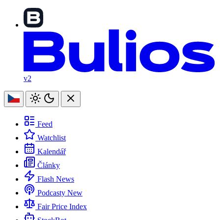
v2
Feed
Watchlist
Kalendář
Články
Flash News
Podcasty
New
Fair Price Index