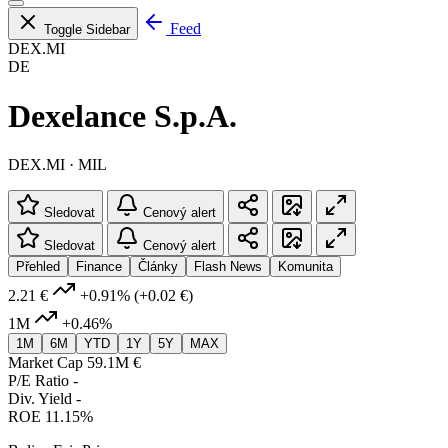
Feed
Toggle Sidebar
DEX.MI
DE
Dexelance S.p.A.
DEX.MI · MIL
Sledovat
Cenový alert
Sledovat
Cenový alert
Přehled
Finance
Články
Flash News
Komunita
2.21 €
+0.91%
(+0.02 €)
1M
+0.46%
1M
6M
YTD
1Y
5Y
MAX
Market Cap
59.1M €
P/E Ratio
-
Div. Yield
-
ROE
11.15%