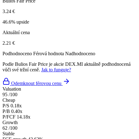
Bulios Fair Price
3.24 €
46.6% upside
Aktuální cena
2.21 €
Podhodnoceno
Férová hodnota
Nadhodnoceno
Podle Bulios Fair Price je akcie DEX.MI aktuálně podhodnocená
vůči své tržní ceně.
Jak to funguje?
Odemknout férovou cenu
Valuation
95
/100
Cheap
P/S
0.18x
P/B
0.40x
P/FCF
14.18x
Growth
62
/100
Stable