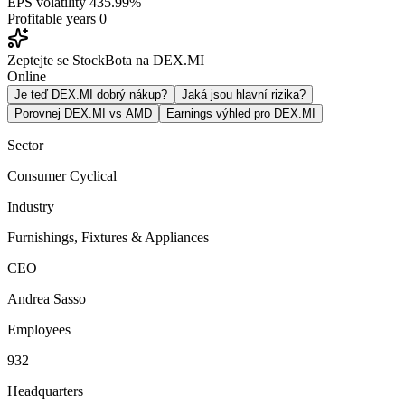
EPS volatility
435.99%
Profitable years
0
Zeptejte se StockBota na DEX.MI
Online
Je teď DEX.MI dobrý nákup?
Jaká jsou hlavní rizika?
Porovnej DEX.MI vs AMD
Earnings výhled pro DEX.MI
Sector
Consumer Cyclical
Industry
Furnishings, Fixtures & Appliances
CEO
Andrea Sasso
Employees
932
Headquarters