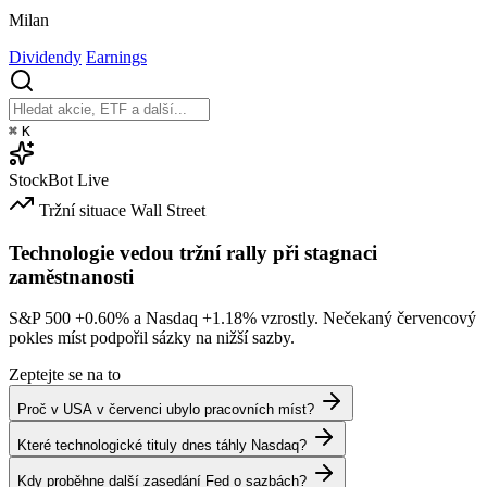
Milan
Dividendy
Earnings
⌘
K
StockBot
Live
Tržní situace
Wall Street
Technologie vedou tržní rally při stagnaci
zaměstnanosti
S&P 500
+0.60%
a Nasdaq
+1.18%
vzrostly. Nečekaný červencový
pokles míst podpořil sázky na nižší sazby.
Zeptejte se na to
Proč v USA v červenci ubylo pracovních míst?
Které technologické tituly dnes táhly Nasdaq?
Kdy proběhne další zasedání Fed o sazbách?