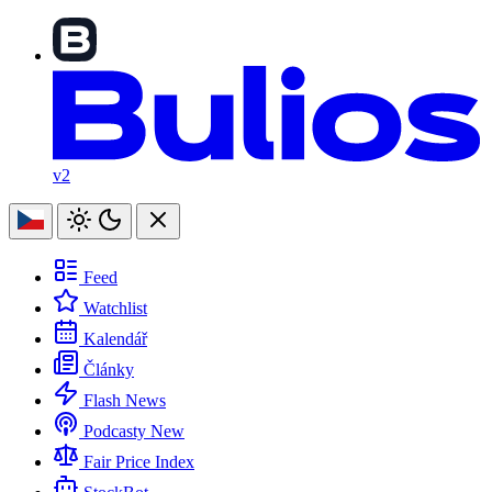
v2
Feed
Watchlist
Kalendář
Články
Flash News
Podcasty
New
Fair Price Index