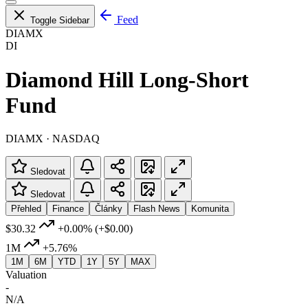
Feed
Toggle Sidebar
DIAMX
DI
Diamond Hill Long-Short
Fund
DIAMX · NASDAQ
Sledovat
Sledovat
Přehled
Finance
Články
Flash News
Komunita
$30.32
+0.00%
(+$0.00)
1M
+5.76%
1M
6M
YTD
1Y
5Y
MAX
Valuation
-
N/A