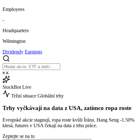
Employees
-
Headquarters
Wilmington
Dividendy
Earnings
⌘
K
StockBot
Live
Tržní situace
Globální trhy
Trhy vyčkávají na data z USA, zatímco ropa roste
Evropské akcie stagnují, ropa roste kvůli Íránu. Hang Seng
-1.50%
klesá, futures v USA čekají na data z trhu práce.
Zeptejte se na to