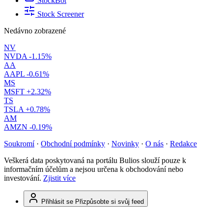
StockBot
Stock Screener
Nedávno zobrazené
NV
NVDA
-1.15%
AA
AAPL
-0.61%
MS
MSFT
+2.32%
TS
TSLA
+0.78%
AM
AMZN
-0.19%
Soukromí
·
Obchodní podmínky
·
Novinky
·
O nás
·
Redakce
Veškerá data poskytovaná na portálu Bulios slouží pouze k
informačním účelům a nejsou určena k obchodování nebo
investování.
Zjistit více
Přihlásit se
Přizpůsobte si svůj feed