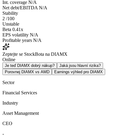
Int. coverage
N/A
Net debt/EBITDA
N/A
Stability
2
/100
Unstable
Beta
0.41x
EPS volatility
N/A
Profitable years
N/A
Zeptejte se StockBota na DIAMX
Online
Je teď DIAMX dobrý nákup?
Jaká jsou hlavní rizika?
Porovnej DIAMX vs AMD
Earnings výhled pro DIAMX
Sector
Financial Services
Industry
Asset Management
CEO
-