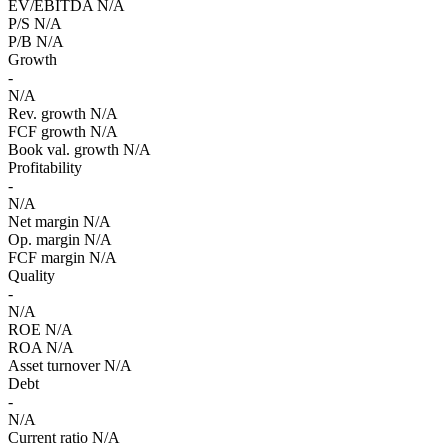
EV/EBITDA
N/A
P/S
N/A
P/B
N/A
Growth
-
N/A
Rev. growth
N/A
FCF growth
N/A
Book val. growth
N/A
Profitability
-
N/A
Net margin
N/A
Op. margin
N/A
FCF margin
N/A
Quality
-
N/A
ROE
N/A
ROA
N/A
Asset turnover
N/A
Debt
-
N/A
Current ratio
N/A