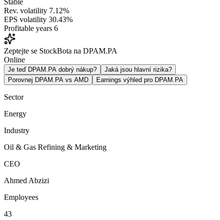
Stable
Rev. volatility
7.12%
EPS volatility
30.43%
Profitable years
6
Zeptejte se StockBota na DPAM.PA
Online
Je teď DPAM.PA dobrý nákup?
Jaká jsou hlavní rizika?
Porovnej DPAM.PA vs AMD
Earnings výhled pro DPAM.PA
Sector
Energy
Industry
Oil & Gas Refining & Marketing
CEO
Ahmed Abzizi
Employees
43