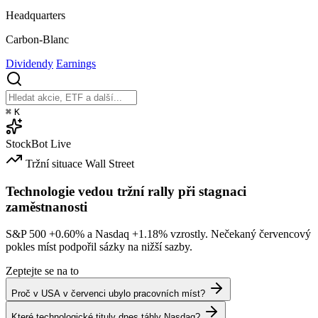
Headquarters
Carbon-Blanc
Dividendy
Earnings
⌘
K
StockBot
Live
Tržní situace
Wall Street
Technologie vedou tržní rally při stagnaci
zaměstnanosti
S&P 500
+0.60%
a Nasdaq
+1.18%
vzrostly. Nečekaný červencový
pokles míst podpořil sázky na nižší sazby.
Zeptejte se na to
Proč v USA v červenci ubylo pracovních míst?
Které technologické tituly dnes táhly Nasdaq?