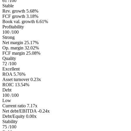
61
/100
Stable
Rev. growth
5.68%
FCF growth
3.18%
Book val. growth
6.61%
Profitability
100
/100
Strong
Net margin
25.17%
Op. margin
32.02%
FCF margin
25.08%
Quality
72
/100
Excellent
ROA
5.76%
Asset turnover
0.23x
ROIC
13.54%
Debt
100
/100
Low
Current ratio
7.17x
Net debt/EBITDA
-0.24x
Debt/Equity
0.00x
Stability
75
/100