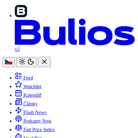
v2
Feed
Watchlist
Kalendář
Články
Flash News
Podcasty
New
Fair Price Index