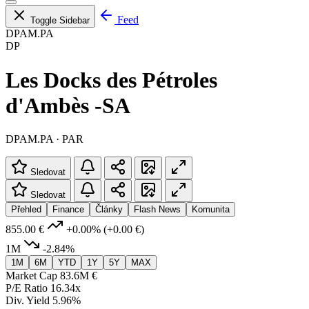
Feed
Toggle Sidebar
DPAM.PA
DP
Les Docks des Pétroles
d'Ambès -SA
DPAM.PA · PAR
Sledovat
Sledovat
Přehled
Finance
Články
Flash News
Komunita
855.00 €
+0.00%
(+0.00 €)
1M
-2.84%
1M
6M
YTD
1Y
5Y
MAX
Market Cap
83.6M €
P/E Ratio
16.34x
Div. Yield
5.96%