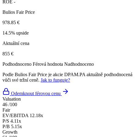
ROE
-
Bulios Fair Price
978.85 €
14.5% upside
Aktuální cena
855 €
Podhodnoceno
Férová hodnota
Nadhodnoceno
Podle Bulios Fair Price je akcie DPAM.PA aktuálně podhodnocená
vůči své tržní ceně.
Jak to funguje?
Odemknout férovou cenu
Valuation
46
/100
Fair
EV/EBITDA
12.18x
P/S
4.11x
P/B
5.15x
Growth