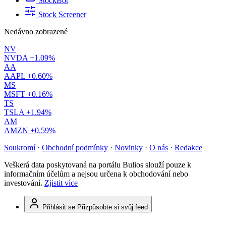
StockBot
Stock Screener
Nedávno zobrazené
NV
NVDA
+1.09%
AA
AAPL
+0.60%
MS
MSFT
+0.16%
TS
TSLA
+1.94%
AM
AMZN
+0.59%
Soukromí
·
Obchodní podmínky
·
Novinky
·
O nás
·
Redakce
Veškerá data poskytovaná na portálu Bulios slouží pouze k
informačním účelům a nejsou určena k obchodování nebo
investování.
Zjistit více
Přihlásit se
Přizpůsobte si svůj feed