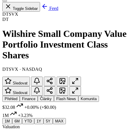
Feed
Toggle Sidebar
DTSVX
DT
Wilshire Small Company Value
Portfolio Investment Class
Shares
DTSVX · NASDAQ
Sledovat
Sledovat
Přehled
Finance
Články
Flash News
Komunita
$32.08
+0.00%
(+$0.00)
1M
+3.23%
1M
6M
YTD
1Y
5Y
MAX
Valuation