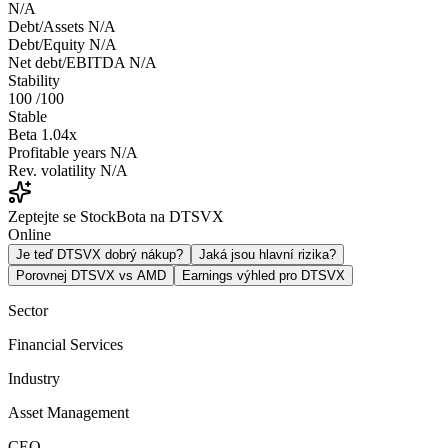
N/A
Debt/Assets
N/A
Debt/Equity
N/A
Net debt/EBITDA
N/A
Stability
100
/100
Stable
Beta
1.04x
Profitable years
N/A
Rev. volatility
N/A
Zeptejte se StockBota na DTSVX
Online
Je teď DTSVX dobrý nákup?
Jaká jsou hlavní rizika?
Porovnej DTSVX vs AMD
Earnings výhled pro DTSVX
Sector
Financial Services
Industry
Asset Management
CEO