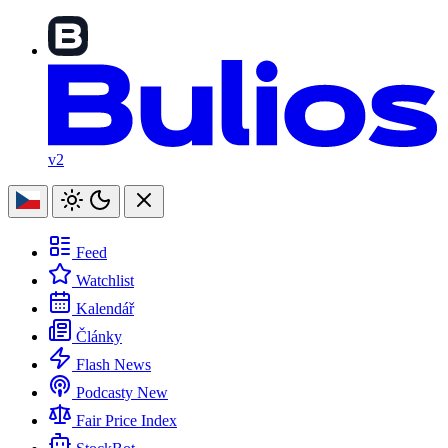
v2
Feed
Watchlist
Kalendář
Články
Flash News
Podcasty
New
Fair Price Index