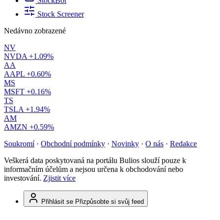
StockBot
Stock Screener
Nedávno zobrazené
NV
NVDA
+1.09%
AA
AAPL
+0.60%
MS
MSFT
+0.16%
TS
TSLA
+1.94%
AM
AMZN
+0.59%
Soukromí
·
Obchodní podmínky
·
Novinky
·
O nás
·
Redakce
Veškerá data poskytovaná na portálu Bulios slouží pouze k
informačním účelům a nejsou určena k obchodování nebo
investování.
Zjistit více
Přihlásit se
Přizpůsobte si svůj feed