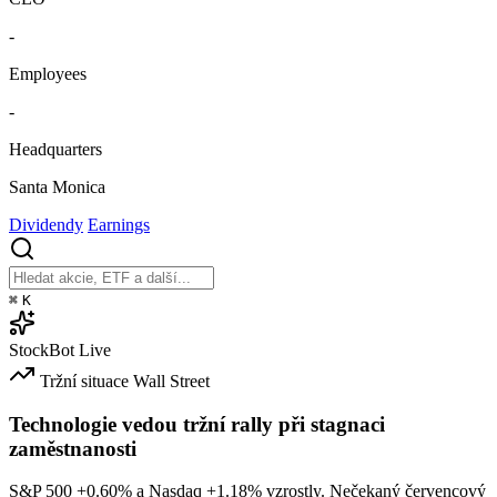
-
Employees
-
Headquarters
Santa Monica
Dividendy
Earnings
⌘
K
StockBot
Live
Tržní situace
Wall Street
Technologie vedou tržní rally při stagnaci
zaměstnanosti
S&P 500
+0.60%
a Nasdaq
+1.18%
vzrostly. Nečekaný červencový