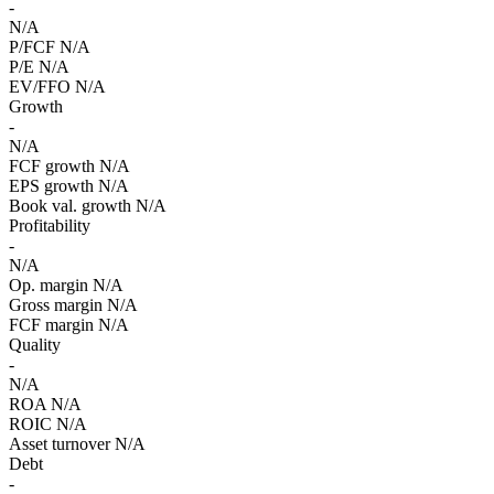
-
N/A
P/FCF
N/A
P/E
N/A
EV/FFO
N/A
Growth
-
N/A
FCF growth
N/A
EPS growth
N/A
Book val. growth
N/A
Profitability
-
N/A
Op. margin
N/A
Gross margin
N/A
FCF margin
N/A
Quality
-
N/A
ROA
N/A
ROIC
N/A
Asset turnover
N/A
Debt
-