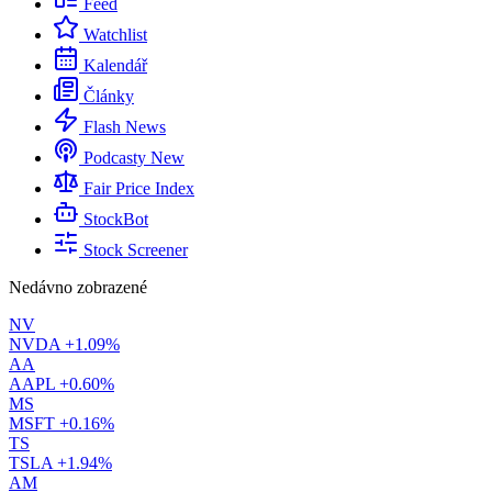
Feed
Watchlist
Kalendář
Články
Flash News
Podcasty
New
Fair Price Index
StockBot
Stock Screener
Nedávno zobrazené
NV
NVDA
+1.09%
AA
AAPL
+0.60%
MS
MSFT
+0.16%
TS
TSLA
+1.94%
AM