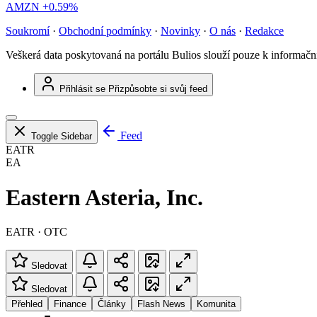
AMZN
+0.59%
Soukromí
·
Obchodní podmínky
·
Novinky
·
O nás
·
Redakce
Veškerá data poskytovaná na portálu Bulios slouží pouze k informač
Přihlásit se
Přizpůsobte si svůj feed
Feed
Toggle Sidebar
EATR
EA
Eastern Asteria, Inc.
EATR · OTC
Sledovat
Sledovat
Přehled
Finance
Články
Flash News
Komunita