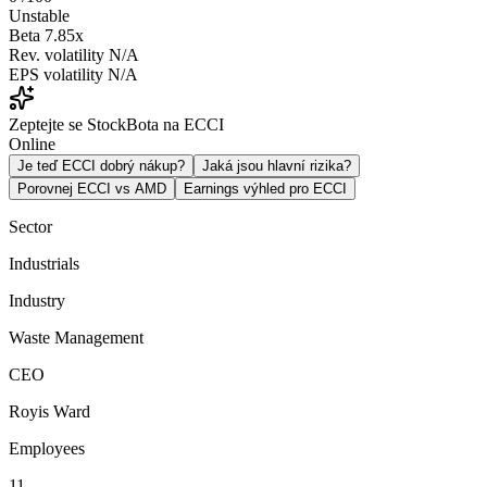
Unstable
Beta
7.85x
Rev. volatility
N/A
EPS volatility
N/A
Zeptejte se StockBota na ECCI
Online
Je teď ECCI dobrý nákup?
Jaká jsou hlavní rizika?
Porovnej ECCI vs AMD
Earnings výhled pro ECCI
Sector
Industrials
Industry
Waste Management
CEO
Royis Ward
Employees
11