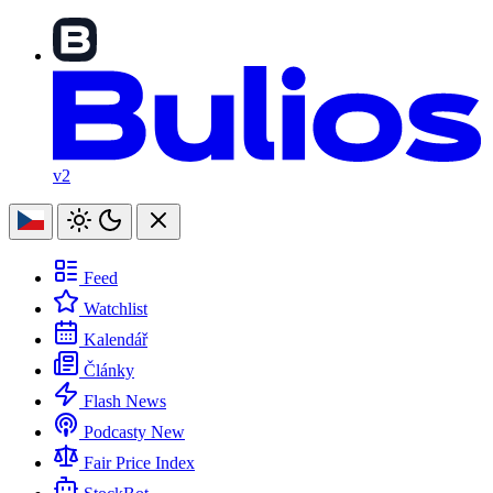
v2
Feed
Watchlist
Kalendář
Články
Flash News
Podcasty
New
Fair Price Index