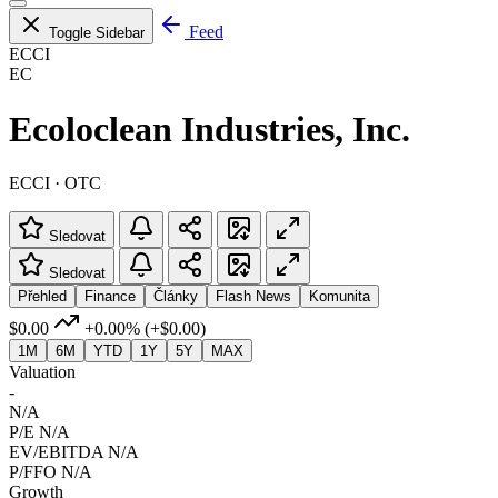
Feed
Toggle Sidebar
ECCI
EC
Ecoloclean Industries, Inc.
ECCI · OTC
Sledovat
Sledovat
Přehled
Finance
Články
Flash News
Komunita
$0.00
+0.00%
(+$0.00)
1M
6M
YTD
1Y
5Y
MAX
Valuation
-
N/A
P/E
N/A
EV/EBITDA
N/A
P/FFO
N/A
Growth