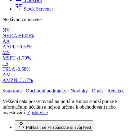
StockBot
Stock Screener
Nedávno zobrazené
NV
NVDA
+1.09%
AA
AAPL
+0.53%
MS
MSFT
-1.79%
TS
TSLA
-0.58%
AM
AMZN
-3.17%
Soukromí
·
Obchodní podmínky
·
Novinky
·
O nás
·
Redakce
Veškerá data poskytovaná na portálu Bulios slouží pouze k
informačním účelům a nejsou určena k obchodování nebo
investování.
Zjistit více
Přihlásit se
Přizpůsobte si svůj feed