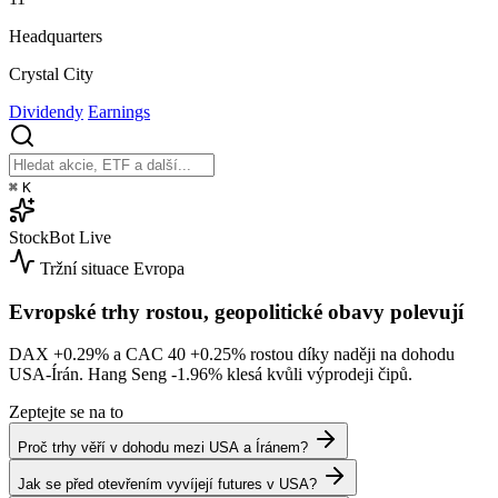
Headquarters
Crystal City
Dividendy
Earnings
⌘
K
StockBot
Live
Tržní situace
Evropa
Evropské trhy rostou, geopolitické obavy polevují
DAX
+0.29%
a CAC 40
+0.25%
rostou díky naději na dohodu
USA-Írán. Hang Seng
-1.96%
klesá kvůli výprodeji čipů.
Zeptejte se na to
Proč trhy věří v dohodu mezi USA a Íránem?
Jak se před otevřením vyvíjejí futures v USA?