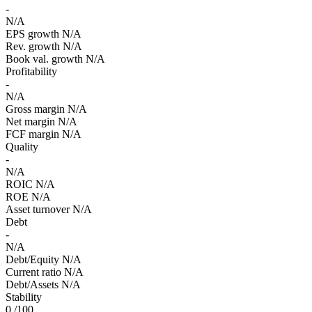
-
N/A
EPS growth
N/A
Rev. growth
N/A
Book val. growth
N/A
Profitability
-
N/A
Gross margin
N/A
Net margin
N/A
FCF margin
N/A
Quality
-
N/A
ROIC
N/A
ROE
N/A
Asset turnover
N/A
Debt
-
N/A
Debt/Equity
N/A
Current ratio
N/A
Debt/Assets
N/A
Stability
0
/100