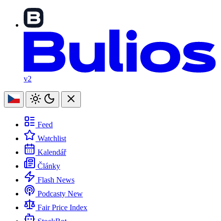
v2
Feed
Watchlist
Kalendář
Články
Flash News
Podcasty
New
Fair Price Index