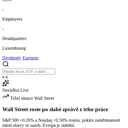
-
Employees
-
Headquarters
Luxembourg
Dividendy
Earnings
⌘
K
StockBot
Live
Tržní situace
Wall Street
Wall Street roste po slabé zprávě z trhu práce
S&P 500
+0.20%
a Nasdaq
+0.50%
rostou, pokles zaměstnanosti
mírní obavy ze sazeb. Evropa je stabilní.