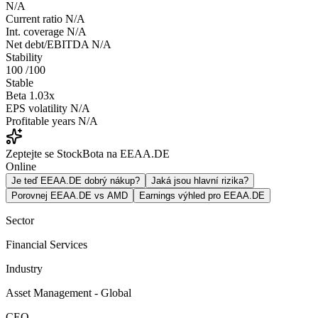
N/A
Current ratio
N/A
Int. coverage
N/A
Net debt/EBITDA
N/A
Stability
100
/100
Stable
Beta
1.03x
EPS volatility
N/A
Profitable years
N/A
Zeptejte se StockBota na EEAA.DE
Online
Je teď EEAA.DE dobrý nákup?
Jaká jsou hlavní rizika?
Porovnej EEAA.DE vs AMD
Earnings výhled pro EEAA.DE
Sector
Financial Services
Industry
Asset Management - Global
CEO