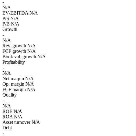
-
N/A
EV/EBITDA
N/A
P/S
N/A
P/B
N/A
Growth
-
N/A
Rev. growth
N/A
FCF growth
N/A
Book val. growth
N/A
Profitability
-
N/A
Net margin
N/A
Op. margin
N/A
FCF margin
N/A
Quality
-
N/A
ROE
N/A
ROA
N/A
Asset turnover
N/A
Debt
-