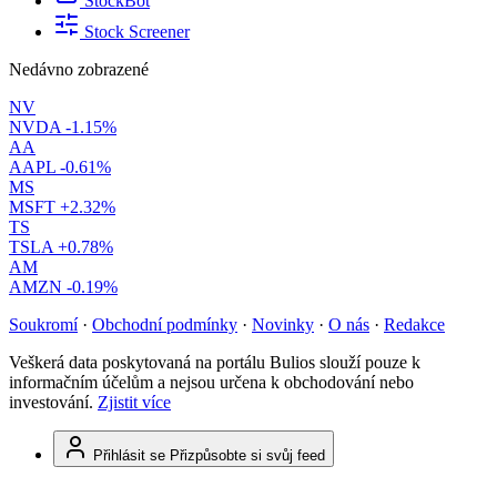
StockBot
Stock Screener
Nedávno zobrazené
NV
NVDA
-1.15%
AA
AAPL
-0.61%
MS
MSFT
+2.32%
TS
TSLA
+0.78%
AM
AMZN
-0.19%
Soukromí
·
Obchodní podmínky
·
Novinky
·
O nás
·
Redakce
Veškerá data poskytovaná na portálu Bulios slouží pouze k
informačním účelům a nejsou určena k obchodování nebo
investování.
Zjistit více
Přihlásit se
Přizpůsobte si svůj feed