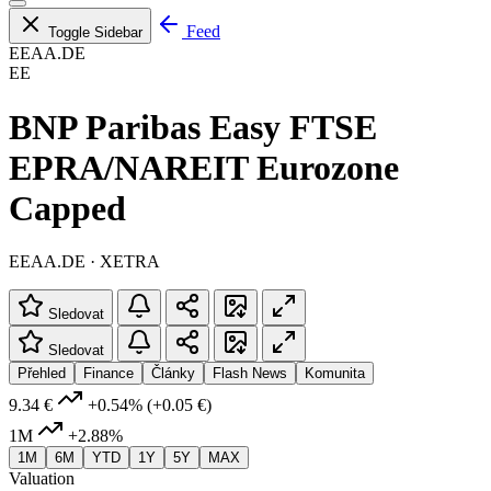
Feed
Toggle Sidebar
EEAA.DE
EE
BNP Paribas Easy FTSE
EPRA/NAREIT Eurozone
Capped
EEAA.DE · XETRA
Sledovat
Sledovat
Přehled
Finance
Články
Flash News
Komunita
9.34 €
+0.54%
(+0.05 €)
1M
+2.88%
1M
6M
YTD
1Y
5Y
MAX
Valuation