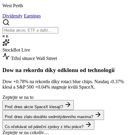
West Perth
Dividendy
Earnings
⌘
K
StockBot
Live
Tržní situace
Wall Street
Dow na rekordu díky odklonu od technologií
Dow
+0.78%
na rekordu díky rotaci blue chips. Nasdaq
-0.37%
klesá a S&P 500
+0.04%
stagnuje kvůli SpaceX.
Zeptejte se na to
Proč dnes akcie SpaceX klesají?
Proč dnes zlato dosáhlo sedmitýdenního maxima?
Co očekávat od páteční zprávy z trhu práce?