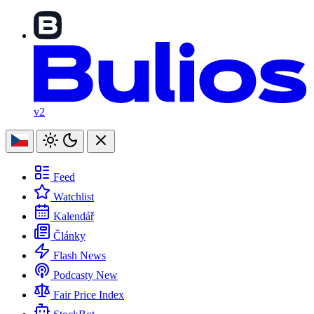
v2
Feed
Watchlist
Kalendář
Články
Flash News
Podcasty
New
Fair Price Index