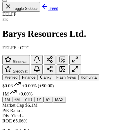
Feed
Toggle Sidebar
EELFF
EE
Barys Resources Ltd.
EELFF · OTC
Sledovat
Sledovat
Přehled
Finance
Články
Flash News
Komunita
$0.03
+0.00%
(+$0.00)
1M
+0.00%
1M
6M
YTD
1Y
5Y
MAX
Market Cap
$6.1M
P/E Ratio
-
Div. Yield
-
ROE
65.06%