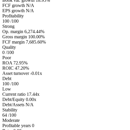
Book val. growth
18.95%
FCF growth
N/A
EPS growth
N/A
Profitability
100
/100
Strong
Op. margin
6,274.44%
Gross margin
100.00%
FCF margin
7,685.60%
Quality
0
/100
Poor
ROA
72.95%
ROIC
47.20%
Asset turnover
-0.01x
Debt
100
/100
Low
Current ratio
17.44x
Debt/Equity
0.00x
Debt/Assets
N/A
Stability
64
/100
Moderate
Profitable years
0