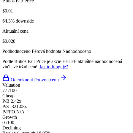
Bulios Fair Price
$0.01
64.3% downside
Aktuální cena
$0.028
Podhodnoceno
Férová hodnota
Nadhodnoceno
Podle Bulios Fair Price je akcie EELFF aktuálně nadhodnocená
vůči své tržní ceně.
Jak to funguje?
Odemknout férovou cenu
Valuation
77
/100
Cheap
P/B
2.42x
P/S
-321.08x
P/FFO
N/A
Growth
0
/100
Declining