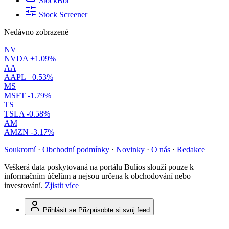
StockBot
Stock Screener
Nedávno zobrazené
NV
NVDA
+1.09%
AA
AAPL
+0.53%
MS
MSFT
-1.79%
TS
TSLA
-0.58%
AM
AMZN
-3.17%
Soukromí
·
Obchodní podmínky
·
Novinky
·
O nás
·
Redakce
Veškerá data poskytovaná na portálu Bulios slouží pouze k
informačním účelům a nejsou určena k obchodování nebo
investování.
Zjistit více
Přihlásit se
Přizpůsobte si svůj feed