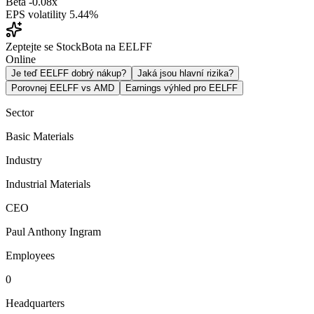
Beta
-0.08x
EPS volatility
5.44%
Zeptejte se StockBota na EELFF
Online
Je teď EELFF dobrý nákup?
Jaká jsou hlavní rizika?
Porovnej EELFF vs AMD
Earnings výhled pro EELFF
Sector
Basic Materials
Industry
Industrial Materials
CEO
Paul Anthony Ingram
Employees
0
Headquarters