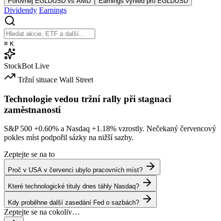
Porovnej EGLDUSD vs AMD
Earnings výhled pro EGLDUSD
Dividendy
Earnings
⌘
K
StockBot
Live
Tržní situace
Wall Street
Technologie vedou tržní rally při stagnaci
zaměstnanosti
S&P 500
+0.60%
a Nasdaq
+1.18%
vzrostly. Nečekaný červencový
pokles míst podpořil sázky na nižší sazby.
Zeptejte se na to
Proč v USA v červenci ubylo pracovních míst?
Které technologické tituly dnes táhly Nasdaq?
Kdy proběhne další zasedání Fed o sazbách?