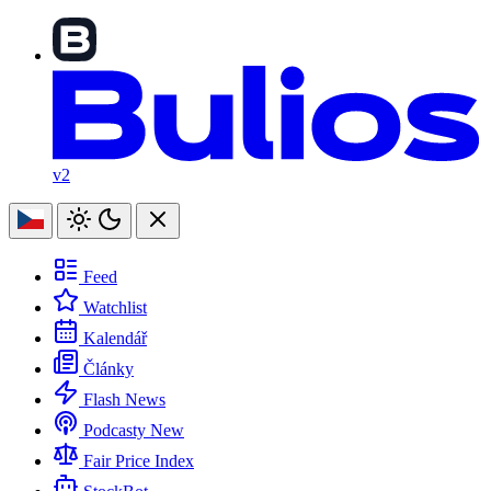
v2
Feed
Watchlist
Kalendář
Články
Flash News
Podcasty
New
Fair Price Index