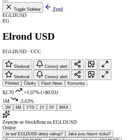
Feed
Toggle Sidebar
EGLDUSD
EG
Elrond USD
EGLDUSD · CCC
Sledovat
Cenový alert
Sledovat
Cenový alert
Přehled
Články
Flash News
Komunita
$2.70
+1.07%
(+$0.03)
1M
-5.63%
1M
6M
YTD
1Y
5Y
MAX
Zeptejte se StockBota na EGLDUSD
Online
Je teď EGLDUSD dobrý nákup?
Jaká jsou hlavní rizika?