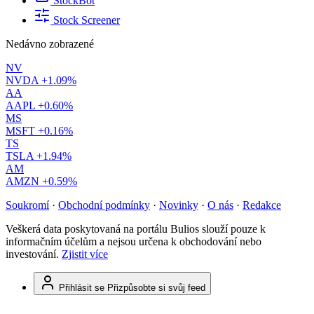
StockBot
Stock Screener
Nedávno zobrazené
NV
NVDA
+1.09%
AA
AAPL
+0.60%
MS
MSFT
+0.16%
TS
TSLA
+1.94%
AM
AMZN
+0.59%
Soukromí
·
Obchodní podmínky
·
Novinky
·
O nás
·
Redakce
Veškerá data poskytovaná na portálu Bulios slouží pouze k
informačním účelům a nejsou určena k obchodování nebo
investování.
Zjistit více
Přihlásit se
Přizpůsobte si svůj feed