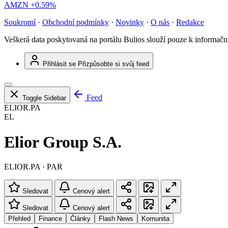
AMZN
+0.59%
Soukromí
·
Obchodní podmínky
·
Novinky
·
O nás
·
Redakce
Veškerá data poskytovaná na portálu Bulios slouží pouze k informač
Přihlásit se
Přizpůsobte si svůj feed
Feed
Toggle Sidebar
ELIOR.PA
EL
Elior Group S.A.
ELIOR.PA · PAR
Sledovat
Cenový alert
Sledovat
Cenový alert
Přehled
Finance
Články
Flash News
Komunita