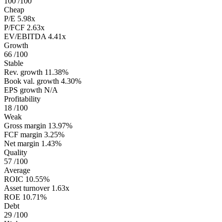
100
/100
Cheap
P/E
5.98x
P/FCF
2.63x
EV/EBITDA
4.41x
Growth
66
/100
Stable
Rev. growth
11.38%
Book val. growth
4.30%
EPS growth
N/A
Profitability
18
/100
Weak
Gross margin
13.97%
FCF margin
3.25%
Net margin
1.43%
Quality
57
/100
Average
ROIC
10.55%
Asset turnover
1.63x
ROE
10.71%
Debt
29
/100