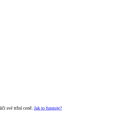
či své tržní ceně.
Jak to funguje?