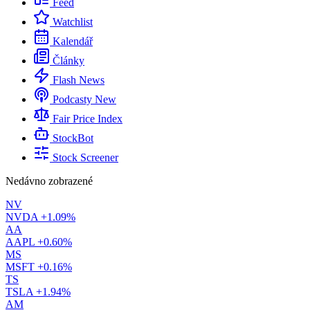
Feed
Watchlist
Kalendář
Články
Flash News
Podcasty
New
Fair Price Index
StockBot
Stock Screener
Nedávno zobrazené
NV
NVDA
+1.09%
AA
AAPL
+0.60%
MS
MSFT
+0.16%
TS
TSLA
+1.94%
AM