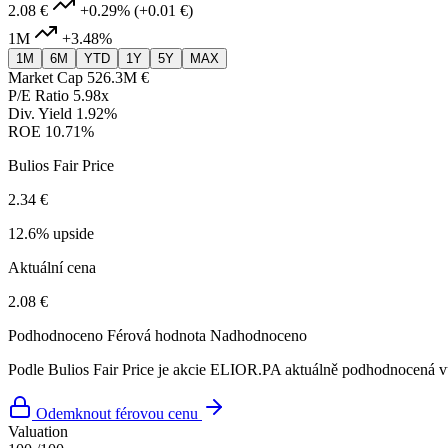
2.08 €
+0.29%
(+0.01 €)
1M
+3.48%
1M
6M
YTD
1Y
5Y
MAX
Market Cap
526.3M €
P/E Ratio
5.98x
Div. Yield
1.92%
ROE
10.71%
Bulios Fair Price
2.34 €
12.6% upside
Aktuální cena
2.08 €
Podhodnoceno
Férová hodnota
Nadhodnoceno
Podle Bulios Fair Price je akcie ELIOR.PA aktuálně podhodnocená vů
Odemknout férovou cenu
Valuation