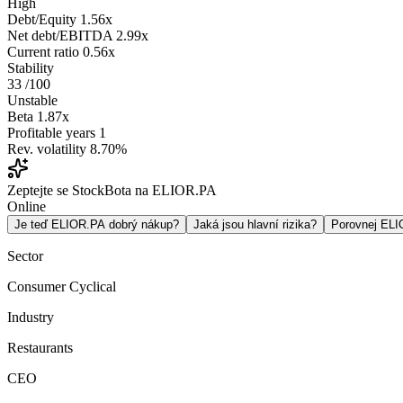
High
Debt/Equity
1.56x
Net debt/EBITDA
2.99x
Current ratio
0.56x
Stability
33
/100
Unstable
Beta
1.87x
Profitable years
1
Rev. volatility
8.70%
Zeptejte se StockBota na ELIOR.PA
Online
Je teď ELIOR.PA dobrý nákup?
Jaká jsou hlavní rizika?
Porovnej EL
Sector
Consumer Cyclical
Industry
Restaurants
CEO