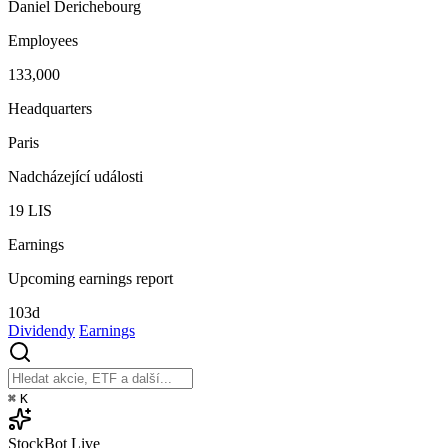
Daniel Derichebourg
Employees
133,000
Headquarters
Paris
Nadcházející události
19
LIS
Earnings
Upcoming earnings report
103d
Dividendy
Earnings
⌘
K
StockBot
Live