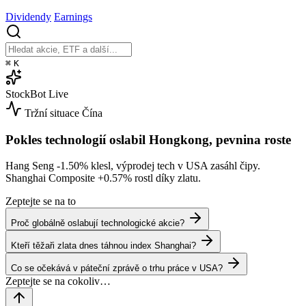
Dividendy
Earnings
⌘
K
StockBot
Live
Tržní situace
Čína
Pokles technologií oslabil Hongkong, pevnina roste
Hang Seng
-1.50%
klesl, výprodej tech v USA zasáhl čipy.
Shanghai Composite
+0.57%
rostl díky zlatu.
Zeptejte se na to
Proč globálně oslabují technologické akcie?
Kteří těžaři zlata dnes táhnou index Shanghai?
Co se očekává v páteční zprávě o trhu práce v USA?