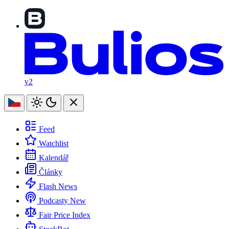
v2
Feed
Watchlist
Kalendář
Články
Flash News
Podcasty
New
Fair Price Index