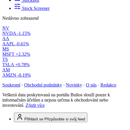
StockBot
Stock Screener
Nedávno zobrazené
NV
NVDA
-1.15%
AA
AAPL
-0.61%
MS
MSFT
+2.32%
TS
TSLA
+0.78%
AM
AMZN
-0.19%
Soukromí
·
Obchodní podmínky
·
Novinky
·
O nás
·
Redakce
Veškerá data poskytovaná na portálu Bulios slouží pouze k
informačním účelům a nejsou určena k obchodování nebo
investování.
Zjistit více
Přihlásit se
Přizpůsobte si svůj feed