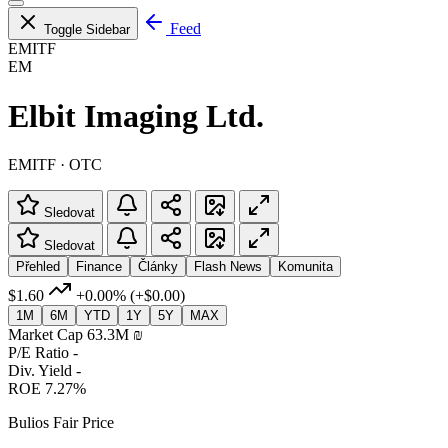
Feed
Toggle Sidebar
EMITF
EM
Elbit Imaging Ltd.
EMITF · OTC
Sledovat
Sledovat
Přehled
Finance
Články
Flash News
Komunita
$1.60
+0.00%
(+$0.00)
1M
6M
YTD
1Y
5Y
MAX
Market Cap
63.3M ‏₪
P/E Ratio
-
Div. Yield
-
ROE
7.27%
Bulios Fair Price