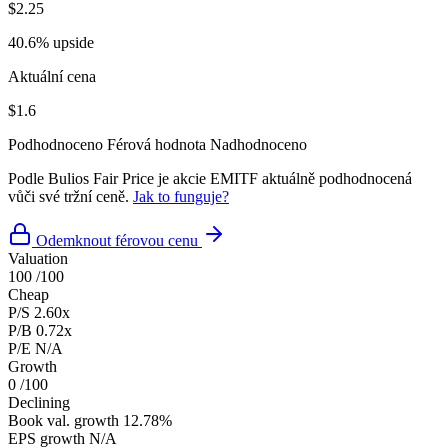
$2.25
40.6% upside
Aktuální cena
$1.6
Podhodnoceno
Férová hodnota
Nadhodnoceno
Podle Bulios Fair Price je akcie EMITF aktuálně podhodnocená
vůči své tržní ceně.
Jak to funguje?
Odemknout férovou cenu
Valuation
100
/100
Cheap
P/S
2.60x
P/B
0.72x
P/E
N/A
Growth
0
/100
Declining
Book val. growth
12.78%
EPS growth
N/A