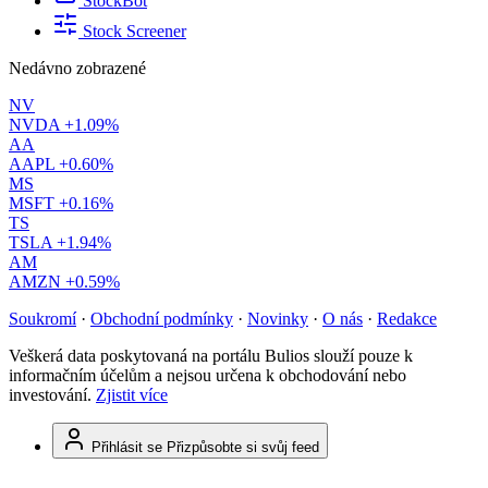
StockBot
Stock Screener
Nedávno zobrazené
NV
NVDA
+1.09%
AA
AAPL
+0.60%
MS
MSFT
+0.16%
TS
TSLA
+1.94%
AM
AMZN
+0.59%
Soukromí
·
Obchodní podmínky
·
Novinky
·
O nás
·
Redakce
Veškerá data poskytovaná na portálu Bulios slouží pouze k
informačním účelům a nejsou určena k obchodování nebo
investování.
Zjistit více
Přihlásit se
Přizpůsobte si svůj feed