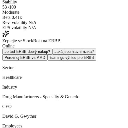
Stability
53
/100
Moderate
Beta
0.41x
Rev. volatility
N/A
EPS volatility
N/A
Zeptejte se StockBota na ERBB
Online
Je teď ERBB dobrý nákup?
Jaká jsou hlavní rizika?
Porovnej ERBB vs AMD
Earnings výhled pro ERBB
Sector
Healthcare
Industry
Drug Manufacturers - Specialty & Generic
CEO
David G. Gwyther
Employees