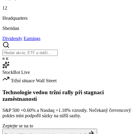
12
Headquarters
Sheridan
Dividendy
Earnings
⌘
K
StockBot
Live
Tržní situace
Wall Street
Technologie vedou tržní rally při stagnaci
zaměstnanosti
S&P 500
+0.60%
a Nasdaq
+1.18%
vzrostly. Nečekaný červencový
pokles míst podpořil sázky na nižší sazby.
Zeptejte se na to