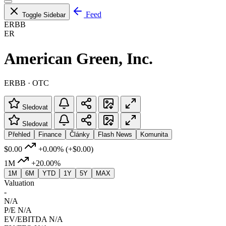
Feed
Toggle Sidebar
ERBB
ER
American Green, Inc.
ERBB · OTC
Sledovat
Sledovat
Přehled
Finance
Články
Flash News
Komunita
$0.00
+0.00%
(+$0.00)
1M
+20.00%
1M
6M
YTD
1Y
5Y
MAX
Valuation
-
N/A
P/E
N/A
EV/EBITDA
N/A