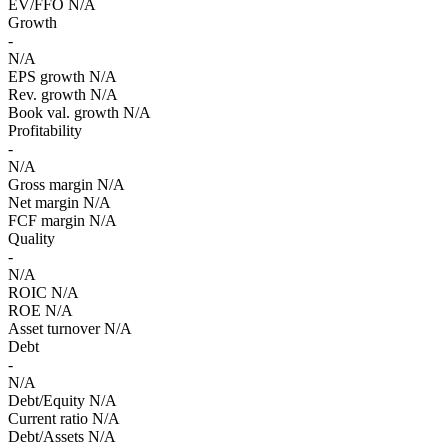
EV/FFO
N/A
Growth
-
N/A
EPS growth
N/A
Rev. growth
N/A
Book val. growth
N/A
Profitability
-
N/A
Gross margin
N/A
Net margin
N/A
FCF margin
N/A
Quality
-
N/A
ROIC
N/A
ROE
N/A
Asset turnover
N/A
Debt
-
N/A
Debt/Equity
N/A
Current ratio
N/A
Debt/Assets
N/A