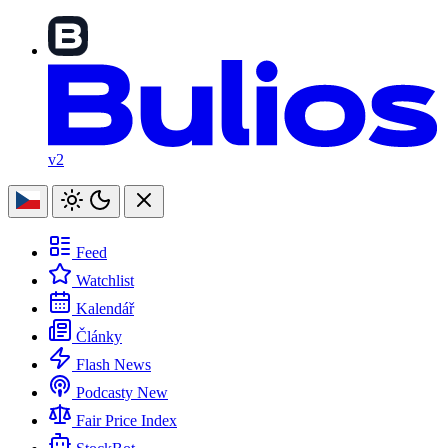
v2
Feed
Watchlist
Kalendář
Články
Flash News
Podcasty
New
Fair Price Index