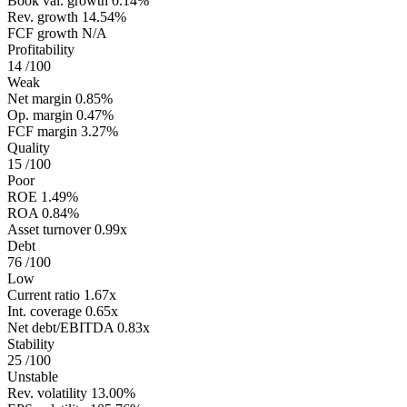
Book val. growth
0.14%
Rev. growth
14.54%
FCF growth
N/A
Profitability
14
/100
Weak
Net margin
0.85%
Op. margin
0.47%
FCF margin
3.27%
Quality
15
/100
Poor
ROE
1.49%
ROA
0.84%
Asset turnover
0.99x
Debt
76
/100
Low
Current ratio
1.67x
Int. coverage
0.65x
Net debt/EBITDA
0.83x
Stability
25
/100
Unstable
Rev. volatility
13.00%