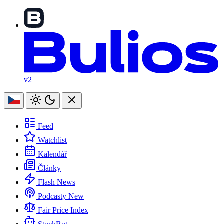
v2
Feed
Watchlist
Kalendář
Články
Flash News
Podcasty
New
Fair Price Index