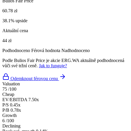
Bulios Fair Price
60.78 zł
38.1% upside
Aktuální cena
44 zł
Podhodnoceno
Férová hodnota
Nadhodnoceno
Podle Bulios Fair Price je akcie ERG.WA aktuálně podhodnocená
vůči své tržní ceně.
Jak to funguje?
Odemknout férovou cenu
Valuation
75
/100
Cheap
EV/EBITDA
7.50x
P/S
0.45x
P/B
0.78x
Growth
6
/100
Declining