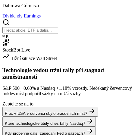
Dabrowa Górnicza
Dividendy
Earnings
⌘
K
StockBot
Live
Tržní situace
Wall Street
Technologie vedou tržní rally při stagnaci
zaměstnanosti
S&P 500
+0.60%
a Nasdaq
+1.18%
vzrostly. Nečekaný červencový
pokles míst podpořil sázky na nižší sazby.
Zeptejte se na to
Proč v USA v červenci ubylo pracovních míst?
Které technologické tituly dnes táhly Nasdaq?
Kdy proběhne další zasedání Fed o sazbách?