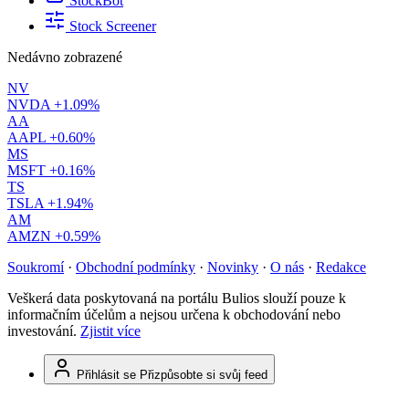
StockBot
Stock Screener
Nedávno zobrazené
NV
NVDA
+1.09%
AA
AAPL
+0.60%
MS
MSFT
+0.16%
TS
TSLA
+1.94%
AM
AMZN
+0.59%
Soukromí
·
Obchodní podmínky
·
Novinky
·
O nás
·
Redakce
Veškerá data poskytovaná na portálu Bulios slouží pouze k
informačním účelům a nejsou určena k obchodování nebo
investování.
Zjistit více
Přihlásit se
Přizpůsobte si svůj feed