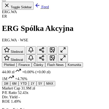
Feed
Toggle Sidebar
ERG.WA
ER
ERG Spólka Akcyjna
ERG.WA · WSE
Sledovat
Sledovat
Přehled
Finance
Články
Flash News
Komunita
44.00 zł
+0.00%
(+0.00 zł)
1M
+4.76%
1M
6M
YTD
1Y
5Y
MAX
Market Cap
31.9M zł
P/E Ratio
52.43x
Div. Yield
-
ROE
1.49%