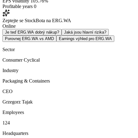
EPS volatility
105.76%
Profitable years
0
Zeptejte se StockBota na ERG.WA
Online
Je teď ERG.WA dobrý nákup?
Jaká jsou hlavní rizika?
Porovnej ERG.WA vs AMD
Earnings výhled pro ERG.WA
Sector
Consumer Cyclical
Industry
Packaging & Containers
CEO
Grzegorz Tajak
Employees
124
Headquarters